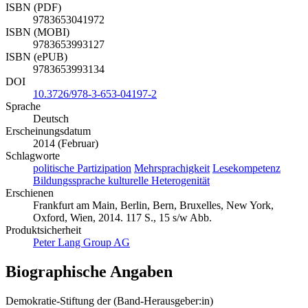
ISBN (PDF)
9783653041972
ISBN (MOBI)
9783653993127
ISBN (ePUB)
9783653993134
DOI
10.3726/978-3-653-04197-2
Sprache
Deutsch
Erscheinungsdatum
2014 (Februar)
Schlagworte
politische Partizipation
Mehrsprachigkeit
Lesekompetenz
Bildungssprache kulturelle Heterogenität
Erschienen
Frankfurt am Main, Berlin, Bern, Bruxelles, New York,
Oxford, Wien, 2014. 117 S., 15 s/w Abb.
Produktsicherheit
Peter Lang Group AG
Biographische Angaben
Demokratie-Stiftung der (Band-Herausgeber:in)