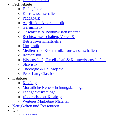
Fachgebiete
Fachgebiete
Kunstwissenschaften
Pädagogik
Anglistik – Amerikanistik
Germanistik
Geschichte & Politikwissenschaften
Rechtswissenschaften, Volks- &
Betriebswirtschaftslehre
Linguistik
Medien- und Kommunikationswissenschaften
Romanistik
Wissenschaft, Gesellschaft & Kulturwissenschaften
Slawistik
Theologie & Philosophie
Peter Lang Classics
Kataloge
Kataloge
Monatliche Neuerscheinungskataloge
Fachgebietskataloge
«Coursebook» Kataloge
Weiteres Marketing Material
Neuigkeiten und Ressourcen
Über uns