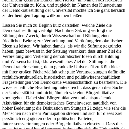
der Universität zu Köln, und zugleich im Namen des Kuratoriums
der Demokratiestiftung der Universität möchte ich Sie ganz herzlich
zu der heutigen Tagung willkommen heißen.
Lassen Sie mich zu Beginn kurz darstellen, welche Ziele die
Demokratiestiftung verfolgt: Nach ihrer Satzung verfolgt die
Stiftung den Zweck, durch Wissenschaft und Bildung einen
friedlichen Beitrag zur Verbreitung und Vertiefung demokratischer
Ideen zu leisten. Wir haben damals, als wir die Stiftung gegründet
haben, ganz bewusst in der Satzung verankert, dass unser Ziel die
Verbreitung und Vertiefung demokratischer Ideen durch Bildung
und Wissenschaft ist; d.h. wesentliches Ziel der Stiftung ist die
Demokratieforschung, denn gerade die Universität zu Köln bietet
mit ihrer großen Fächervielfalt sehr gute Voraussetzungen dafür, die
rechtlich-strukturellen, historischen und politikwissenschaftlichen
Fragestellungen von Demokratie wissenschaftlich zu bearbeiten. Die
wissenschaftliche Bearbeitung unterstreicht, dass genau dies Sache
der Universität ist und nicht, ähnlich wie eine Bürgerinitiative
vorzugehen. Dabei sind Bürgerinitiativen und entsprechende
Aktivitäten für ein demokratisches Gemeinwesen natürlich von
hoher Bedeutung; die Diskussion um Stuttgart 21 zeigt, wie sehr die
Menschen nach mehr Partizipation streben und sich für dieses Ziel
persönlich engagieren oder in politischen Parteien,
Interessensvertretungen oder Bürgerinitiativen einsetzen. Dass dies
so ist, ist gut und begrüßenswert, indes sollte sich die Universität als