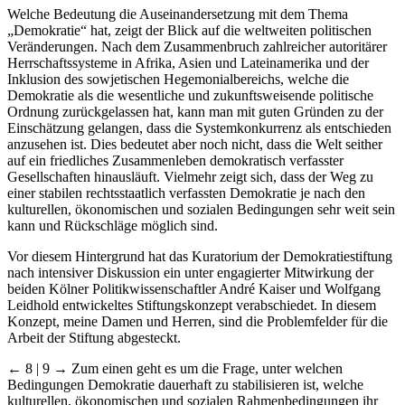
Welche Bedeutung die Auseinandersetzung mit dem Thema
„Demokratie“ hat, zeigt der Blick auf die weltweiten politischen
Veränderungen. Nach dem Zusammenbruch zahlreicher autoritärer
Herrschaftssysteme in Afrika, Asien und Lateinamerika und der
Inklusion des sowjetischen Hegemonialbereichs, welche die
Demokratie als die wesentliche und zukunftsweisende politische
Ordnung zurückgelassen hat, kann man mit guten Gründen zu der
Einschätzung gelangen, dass die Systemkonkurrenz als entschieden
anzusehen ist. Dies bedeutet aber noch nicht, dass die Welt seither
auf ein friedliches Zusammenleben demokratisch verfasster
Gesellschaften hinausläuft. Vielmehr zeigt sich, dass der Weg zu
einer stabilen rechtsstaatlich verfassten Demokratie je nach den
kulturellen, ökonomischen und sozialen Bedingungen sehr weit sein
kann und Rückschläge möglich sind.
Vor diesem Hintergrund hat das Kuratorium der Demokratiestiftung
nach intensiver Diskussion ein unter engagierter Mitwirkung der
beiden Kölner Politikwissenschaftler André Kaiser und Wolfgang
Leidhold entwickeltes Stiftungskonzept verabschiedet. In diesem
Konzept, meine Damen und Herren, sind die Problemfelder für die
Arbeit der Stiftung abgesteckt.
← 8 | 9 →
Zum einen geht es um die Frage, unter welchen
Bedingungen Demokratie dauerhaft zu stabilisieren ist, welche
kulturellen, ökonomischen und sozialen Rahmenbedingungen ihr