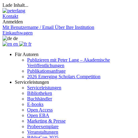
Lade Inhalt...
Kontakt
Anmelden
Mit Benutzername / Email
Über Ihre Institution
Einkaufswagen
de
en
fr
Für Autoren
Publizieren mit Peter Lang – Akademische
Veröffentlichungen
Publikationsanfrage
2026 Emerging Scholars Competition
Serviceleistungen
Serviceleistungen
Bibliotheken
Buchhändler
E-books
Open Access
Open EBA
Marketing & Presse
Probeexemplare
Veranstaltungen
BiblioCon 2025