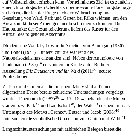
auf Vollständigkeit erheben kann. Vornehmliches Ziel ist es zunächst
einen chronologischen Überblick über relevante Forschungsbeiträge
zu liefern, die sich der Frage nach der Wahrnehmung und
Gestaltung von Wald, Park und Garten bei Rilke widmen, um den
Ansatzpunkt dieser Arbeit genauer beschreiben zu können. Die
Hauptpunkte der Gesamtgliederung liefern das Raster für den
Aufbau des folgenden Abschnitts.
32
Die deutsche Wald-Lyrik wird in Arbeiten von Baumgart (1936)
33
und Fondi (1941)
untersucht, die während des
Nationalsozialismus entstanden sind. Neben der Anthologie von
34
Lindemann (1985)
entstanden im Kontext der Berliner
35
Ausstellung
Die Deutschen und ihr Wald
(2011)
neuere
Publikationen.
Zu Park und Garten als literarischem Motiv sind auf einer
allgemeinen Ebene bereits zahlreiche Untersuchungen vorgelegt
36
worden. Daemmrich (1987)
← 15 | 16 →
behandelt die Motive
37
38
39
Garten bzw. Park
und Landschaft
, der Wald
erscheint nur als
40
Unteraspekt des Motivs „Grenze“. Butzer und Jacob (2008)
41
untersuchen die symbolische Dimension von Garten und Wald.
Längsschnittuntersuchungen mit zahlreichen Belegen bietet die