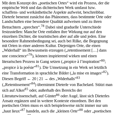
Mit dem Konzept des „poetischen Ortes“ wird ein Prozess, der die
empirische Welt und das dichterischen Werk umfasst bzw.
schaffens- und werkästhetische Aspekte aufweist, beschreibbar.
Dieterle benennt zunächst das Phänomen, dass bestimmte Orte oder
Landschaften eine besondere Qualität aufweisen und zu ihren
78
Betrachtern „sprechen“.
Dabei sind graduelle Unterschiede
festzustellen: Manche Orte entfalten ihre Wirkung nur auf den
einzelnen Dichter, die touristischen aber auf alle und jeden. Eine
besondere Rahmenbedingung sei, auch bei Rilke, die Begegnung
mit Orten in einer anderen Kultur. Diejenigen Orte, die einen
„Widerhall“ im Bewusstsein erzeugen („retentissement […] dans
79
une conscience“
), können inspirierend wirken und einen
80
literarischen Prozess in Gang setzen („propice à l’inspiration“
;
81
„propice à la poésie“
). Die Umsetzung in ein Werk sei letztlich
82
eine Transformation in sprachliche Bilder („la mise en images“
).
83
Diesen Begriff
← 20 | 21 →
des „Widerhalls“
84
(„Retentissement“
) übernimmt Dieterle von Bachelard. Stützt man
85
sich auf Alker
oder, außerhalb des Bereichs der
86
Literaturwissenschaft, auf Günter
oder Augé, lässt sich Dieterles
Ansatz ergänzen und in weitere Kontexte einordnen. Bei den
poetischen Orten muss es sich beispielsweise nicht immer nur um
87
88
„haut lieux“
handeln, auch die „kleinen Orte“
oder „poetischen