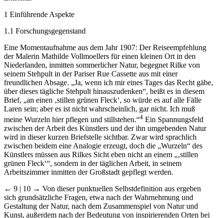
1 Einführende Aspekte
1.1 Forschungsgegenstand
Eine Momentaufnahme aus dem Jahr 1907: Der Reiseempfehlung
der Malerin Mathilde Vollmoellers für einen kleinen Ort in den
Niederlanden, inmitten sommerlicher Natur, begegnet Rilke von
seinem Stehpult in der Pariser Rue Cassette aus mit einer
freundlichen Absage. „Ja, wenn ich mir eines Tages das Recht gäbe,
über dieses tägliche Stehpult hinauszudenken“, heißt es in diesem
Brief, „an einen ‚stillen grünen Fleck‘, so würde es auf alle Fälle
Laren sein; aber es ist nicht wahrscheinlich, gar nicht. Ich muß
4
meine Wurzeln hier pflegen und stillstehen.“
Ein Spannungsfeld
zwischen der Arbeit des Künstlers und der ihn umgebenden Natur
wird in dieser kurzen Briefstelle sichtbar. Zwar wird sprachlich
zwischen beidem eine Analogie erzeugt, doch die „Wurzeln“ des
Künstlers müssen aus Rilkes Sicht eben nicht an einem „‚stillen
grünen Fleck‘“, sondern in der täglichen Arbeit, in seinem
Arbeitszimmer inmitten der Großstadt gepflegt werden.
← 9 | 10 →
Von dieser punktuellen Selbstdefinition aus ergeben
sich grundsätzliche Fragen, etwa nach der Wahrnehmung und
Gestaltung der Natur, nach dem Zusammenspiel von Natur und
Kunst, außerdem nach der Bedeutung von inspirierenden Orten bei