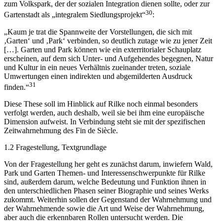
zum Volkspark, der der sozialen Integration dienen sollte, oder zur
30
Gartenstadt als „integralem Siedlungsprojekt“
:
„Kaum je trat die Spannweite der Vorstellungen, die sich mit
‚Garten‘ und ‚Park‘ verbinden, so deutlich zutage wie zu jener Zeit
[…]. Garten und Park können wie ein exterritorialer Schauplatz
erscheinen, auf dem sich Unter- und Aufgehendes begegnen, Natur
und Kultur in ein neues Verhältnis zueinander treten, soziale
Umwertungen einen indirekten und abgemilderten Ausdruck
31
finden.“
Diese These soll im Hinblick auf Rilke noch einmal besonders
verfolgt werden, auch deshalb, weil sie bei ihm eine europäische
Dimension aufweist. In Verbindung steht sie mit der spezifischen
Zeitwahrnehmung des Fin de Siècle.
1.2 Fragestellung, Textgrundlage
Von der Fragestellung her geht es zunächst darum, inwiefern Wald,
Park und Garten Themen- und Interessenschwerpunkte für Rilke
sind, außerdem darum, welche Bedeutung und Funktion ihnen in
den unterschiedlichen Phasen seiner Biographie und seines Werks
zukommt. Weiterhin sollen der Gegenstand der Wahrnehmung und
der Wahrnehmende sowie die Art und Weise der Wahrnehmung,
aber auch die erkennbaren Rollen untersucht werden. Die