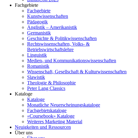
Fachgebiete
Fachgebiete
Kunstwissenschaften
Pädagogik
Anglistik – Amerikanistik
Germanistik
Geschichte & Politikwissenschaften
Rechtswissenschaften, Volks- &
Betriebswirtschaftslehre
Linguistik
Medien- und Kommunikationswissenschaften
Romanistik
Wissenschaft, Gesellschaft & Kulturwissenschaften
Slawistik
Theologie & Philosophie
Peter Lang Classics
Kataloge
Kataloge
Monatliche Neuerscheinungskataloge
Fachgebietskataloge
«Coursebook» Kataloge
Weiteres Marketing Material
Neuigkeiten und Ressourcen
Über uns