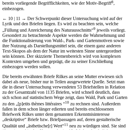
8
bereits vorliegende Begrifflichkeiten, wie der Motiv-Begriff
,
einbezogen.
← 10 | 11 →
Der Schwerpunkt dieser Untersuchung wird auf der
Lyrik und den Briefen liegen. Es wird zu beachten sein, welche
9
„Füllung und Anreicherung des Naturausschnitts“
jeweils vorliegt.
Gesondert zu betrachtende Aspekte werden die Wahrnehmung und
die Funktionalisierung von Wald-, Park- und Gartenmotiven sowie
ihre Nutzung als Darstellungsmittel sein, die einem ganz anderen
Text-Skopos als dem der Natur im weitesten Sinne untergeordnet
sein können. Der skizzierte Themenbereich wird von komplexen
Kontexten umgeben und geprägt, die zu seiner Erschließung
einbezogen werden sollen.
Die bereits erwähnten Briefe Rilkes an seine Mutter erwiesen sich
dabei als neue, bisher nur in Teilen ausgewertete Quelle. Setzt man
die in dieser Untersuchung verwendeten 53 Briefstellen in Relation
zu der Gesamtzahl von 1135 Briefen, wird schnell deutlich, dass
sich schon auf statistischem Wege zeigt, dass Wald, Park und Garten
10
zu den „[p]etits thèmes littéraires “
zu rechnen sind. Außerdem
fallen in dem schon länger edierten und bereits erschlossenen
Briefwerk Rilkes unter dem genannten Erkenntnisinteresse
„deskriptive“ Briefe bzw. Briefpassagen auf, deren gestalterische
11
Qualität und „ästhetische[r] Wert“
neu zu würdigen sind. Sie sind