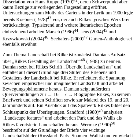
42
Dissertation von Hans Ruppe (1930)
, deren Schwerpunkt aber
kaum Bezüge zur vorliegenden Fragestellung eröffnet.
Untersuchungen zum Motiv des Gartens in der Lyrik um 1900 legte
43
bereits Koebner (1978)
vor, der auch Rilkes lyrisches Werk breit
berücksichtigt. Typisierend und weitere literarischen Epochen
44
45
einbeziehend arbeiten Marsch (1986)
, Jens (2004)
und
46
47
Krzywkowski (2004)
. Seehafers (2000)
Garten-Anthologie sei
ebenfalls erwähnt.
Zum Thema Landschaft bei Rilke ist zunächst Damians Aufsatz
48
über „Rilkes Gestaltung der Landschaft“
(1938) zu nennen.
Damian setzt bei Rilkes Schrift „Über die Landschaft an“ und
entfaltet auf dieser Grundlage drei Stufen des Erlebens und
Gestaltens der Landschaft bei Rilke. Er reflektiert die Spannung
zwischen empirischer und imaginierter Landschaft und arbeitet
Bewegungsphänomene heraus. Damian zeigt außerdem
Querverbindungen zur
← 16 | 17 →
Biographie Rilkes, zu seinem
Briefwerk und seinen Schriften sowie zur Malerei des 19. und 20.
Jahrhunderts auf. Ein Ausblick auf das Spätwerk Rilkes bildet den
49
Schlusspunkt der Überlegungen. Sandford (1980)
analysiert
„Landscape features“ und arbeitet den Park und das Wallis als
50
Rilkes favorisierte Landschaften heraus. Wermke (1990)
beschreibt auf der Grundlage der Briefe vier wichtige
Landschaftsbilder (Russland, Paris, Spanien, Wallis) und entwickelt