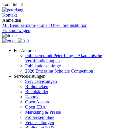
Lade Inhalt...
Kontakt
Anmelden
Mit Benutzername / Email
Über Ihre Institution
Einkaufswagen
de
en
fr
Für Autoren
Publizieren mit Peter Lang – Akademische
Veröffentlichungen
Publikationsanfrage
2026 Emerging Scholars Competition
Serviceleistungen
Serviceleistungen
Bibliotheken
Buchhändler
E-books
Open Access
Open EBA
Marketing & Presse
Probeexemplare
Veranstaltungen
BiblioCon 2025