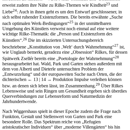
23
erweist zudem ihre Nähe zu Rilke-Themen wie Kindheit
und
24
Liebe
: Auch in ihnen geht es um den Entwurf geschlossener, in
sich selbst ruhender Existenzformen. Die bereits erwähnte „Suche
25
nach optimalen Werk-Bedingungen“
in der unmittelbaren
Umgebung des Künstlers verweist noch einmal auf eine weitere
wichtige Rilke-Thematik: die „Person und Existenzform des
26
Künstlers“.
Die im skizzierten Untersuchungsbereich
27
beschriebene „Konstitution von ‚Welt‘ durch Wahrnehmung“
ist,
wie Unglaub bemerkt, geradezu eine „Obsession“ Rilkes, für dessen
28
Spätwerk Zsellér bereits eine „Poetologie der Wahrnehmung“
herausgearbeitet hat. Wald, Park und Garten stehen außerdem mit
dem von Alberti und Dieterle untersuchten Problem der
„Entwurzelung“ und der europaweiten Suche nach Orten, die der
dichterischen
← 13 | 14 →
Produktion Impulse verleihen können
29
bzw. an denen sich leben lässt, im Zusammenhang.
Über Rilkes
Lebensweise und sein Ringen um Gesundheit ergeben sich überdies
Querverbindungen zur Lebensreform und Naturmedizin der
Jahrhundertwende.
Nach Wiggershaus spielt in dieser Epoche zudem die Frage nach
Funktion, Gestalt und Stellenwert von Garten und Park eine
besondere Rolle. Das Spektrum reiche von „Refugien
aristokratischer Individuen“ über „moderne Villengärten“ bis hin