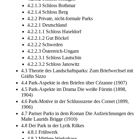
4.2.1.3 Schloss Bothmar
4.2.1.4 Schloss Berg
4.2.2 Private, nicht-­formale Parks
4.2.2.1 Deutschland
4.2.2.1.1 Schloss Haseldorf
4.2.2.1.2 Gut Böckel
4.2.2.2 Schweden
4.2.2.3 Österreich-­Ungarn
4.2.2.3.1 Schloss Lautschin
4.2.2.3.2 Schloss Janowitz
4.3 Theorie des Landschaftsparks: Zum Briefwechsel mit
Gräfin Sizzo
4.4 Park-­Aspekte in den Briefen über Cézanne (1907)
4.5 Park-­Aspekte im Drama Die weiße Fürstin (1898,
1904)
4.6 Park-­Motive in der Schlussszene des Cornet (1899,
1906)
4.7 Pariser Parks in dem Roman Die Aufzeichnungen des
Malte Laurids Brigge (1910)
4.8 Der Park in der Lyrik Rilkes
4.8.1 Frühwerk
4.8.2 Mittlere Werkphase