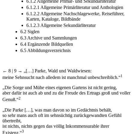
6.1.2 Allgemeine Primär-­ und Sekundärliteratur
6.1.2.1 Allgemeine Primärliteratur und Anthologien
6.1.2.2 Allgemeine Nachschlagewerke, Reiseführer,
Karten, Kataloge, Bildbände
6.1.2.3 Allgemeine Sekundärliteratur
6.2 Siglen
6.3 Archive und Sammlungen
6.4 Ergänzende Bildquellen
6.5 Abbildungsverzeichnis
← 8 | 9 →
„[…] Parke, Wald und Waldwiesen:
1
meine Sehnsucht nach alledem ist manchmal unbeschreiblich.“
„Die Sorge und Mühe eines eigenen Gartens ist nicht gering,
aber dafür ist auch ab und zu die Freude des Ertrags groß und voller
2
Genuß.“
„Die Parke […], was man davon so im Gedächtnis behält,
so sehr mans auch oft im sehnsüchtig zurückgewandten Gefühl
übertreibt,
ist nichts, nichts gegen das völlig Inkommensurable ihrer
3
Existenz.“