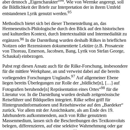
94
aber dennoch „Eigencharakter“
. Wie von Wermke angeregt, soll
die Bildlichkeit der Briefe zur Interpretation der in ihrem Umfeld
95
entstandenen Lyrik genutzt werden.
Methodisch bietet sich bei dieser Themenstellung an, das
Hermeneutisch-Philologische durch den Blick auf den historischen
und kulturellen Kontext, durch Intertextualität und Intermedialität zu
96
ergänzen.
In die Darstellung wurden deshalb Rilkes in brieflichen
Notizen oder Rezensionen dokumentierte Lektüre (z.B. Prosatexte
von Thoreau, Emerson, Jacobsen, Bang, Lyrik von Stefan George,
Schaukal) einbezogen.
Pabst regt diesen Ansatz auch für die Rilke-Forschung, insbesondere
für die mittlere Werkphase, an und verweist dabei auf die bereits
97
vorliegenden Forschungen Unglaubs.
Auf allgemeiner Ebene
liegen bereits Überlegungen zur Rolle der „bildliche[n], […] auf
98
Fotografien beruhende[n] Repräsentation eines Ortes“
für die
Literatur vor. In die Darstellung wurden deshalb zeitgenössische
Reiseführer und Bildquellen integriert. Rilke selbst griff für
Hintergrundinformationen und Reisehinweise auf den „Baedeker“
zurück. Vor allem mit der Ansichtskarte, als am Ende des 19.
Jahrhunderts aufkommendem, auch von Rilke genutztem
Massenmedium, lassen sich die Beschreibungen des Textkonvoluts
belegen, differenzieren, auf eine selektive Wahrnehmung oder gar