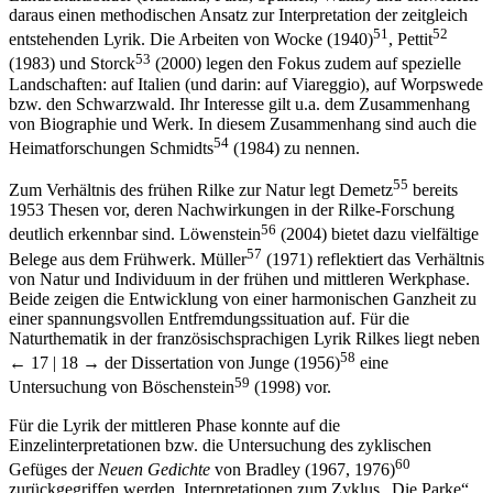
daraus einen methodischen Ansatz zur Interpretation der zeitgleich
51
52
entstehenden Lyrik. Die Arbeiten von Wocke (1940)
, Pettit
53
(1983) und Storck
(2000) legen den Fokus zudem auf spezielle
Landschaften: auf Italien (und darin: auf Viareggio), auf Worpswede
bzw. den Schwarzwald. Ihr Interesse gilt u.a. dem Zusammenhang
von Biographie und Werk. In diesem Zusammenhang sind auch die
54
Heimatforschungen Schmidts
(1984) zu nennen.
55
Zum Verhältnis des frühen Rilke zur Natur legt Demetz
bereits
1953 Thesen vor, deren Nachwirkungen in der Rilke-Forschung
56
deutlich erkennbar sind. Löwenstein
(2004) bietet dazu vielfältige
57
Belege aus dem Frühwerk. Müller
(1971) reflektiert das Verhältnis
von Natur und Individuum in der frühen und mittleren Werkphase.
Beide zeigen die Entwicklung von einer harmonischen Ganzheit zu
einer spannungsvollen Entfremdungssituation auf. Für die
Naturthematik in der französischsprachigen Lyrik Rilkes liegt neben
58
← 17 | 18 →
der Dissertation von Junge (1956)
eine
59
Untersuchung von Böschenstein
(1998) vor.
Für die Lyrik der mittleren Phase konnte auf die
Einzelinterpretationen bzw. die Untersuchung des zyklischen
60
Gefüges der
Neuen Gedichte
von Bradley (1967, 1976)
zurückgegriffen werden. Interpretationen zum Zyklus „Die Parke“,