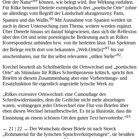
89
Orte der Natur“
können, wie belegt wird, ihre Wirkung entfalten.
Für Rilke benennt Dieterle exemplarisch drei „poetische Orte“ (ohne
sie allerdings vom Begriff der Landschaft abzugrenzen): Paris,
90
Spanien und das Wallis.
Mit Ausnahme von Spanien werden sie
auch in dieser Untersuchung zum Thema, weitere werden ergänzt.
Über Dieterle hinaus sei darauf hingewiesen, dass sich die Reflexion
über den Ort und seine poetologische Bedeutung auch an Rilkes
Korrespondenz anbinden bzw. von ihr herleiten lässt: Das Spektrum
91
der Belege reicht dort von bekannten „Welt-Orte[n]“
bis zur
92
unscheinbaren, nur für ihn selbst relevanten „stillen Stelle“
.
Krechel beurteilt als Schriftstellerin die Ortswechsel und „poetischen
Orte“ als Stimulans für Rilkes Schreibprozesse kritisch, spricht den
Briefen in diesem Zusammenhang aber eine Vorbereitungs- und
Ersatzfunktion für eigentlich angezielte lyrische Werk zu:
„Rilkes exzessive Ortswechsel: eine Camouflage des
Schreibwiderstandes, dem die Gedichte nicht mehr abzuringen
waren, wohingegen jeder Ortwechsel eine Flut von Briefen über
eben diesen Wechsel heraufbeschwört. Es ist ja illusionär, dass die
93
Einnistung an einem schönen Ort den guten Text hervortreibe.“
← 21 | 22 →
Der Wortschatz dieser Briefe ist nach Storck
„Rohmaterial für die lyrischen Sprachverkörperungen“, sie besäßen