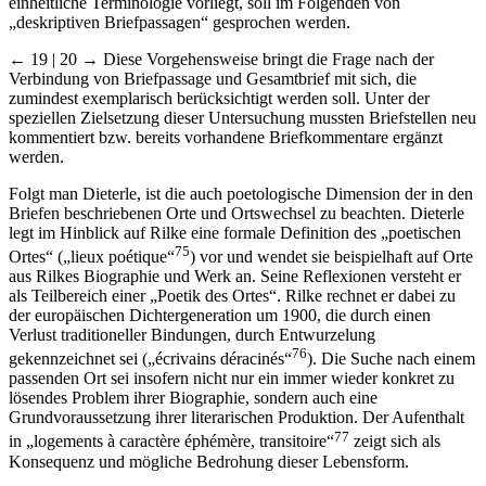
einheitliche Terminologie vorliegt, soll im Folgenden von
„deskriptiven Briefpassagen“ gesprochen werden.
← 19 | 20 →
Diese Vorgehensweise bringt die Frage nach der
Verbindung von Briefpassage und Gesamtbrief mit sich, die
zumindest exemplarisch berücksichtigt werden soll. Unter der
speziellen Zielsetzung dieser Untersuchung mussten Briefstellen neu
kommentiert bzw. bereits vorhandene Briefkommentare ergänzt
werden.
Folgt man Dieterle, ist die auch poetologische Dimension der in den
Briefen beschriebenen Orte und Ortswechsel zu beachten. Dieterle
legt im Hinblick auf Rilke eine formale Definition des „poetischen
75
Ortes“ („lieux poétique“
) vor und wendet sie beispielhaft auf Orte
aus Rilkes Biographie und Werk an. Seine Reflexionen versteht er
als Teilbereich einer „Poetik des Ortes“. Rilke rechnet er dabei zu
der europäischen Dichtergeneration um 1900, die durch einen
Verlust traditioneller Bindungen, durch Entwurzelung
76
gekennzeichnet sei („écrivains déracinés“
). Die Suche nach einem
passenden Ort sei insofern nicht nur ein immer wieder konkret zu
lösendes Problem ihrer Biographie, sondern auch eine
Grundvoraussetzung ihrer literarischen Produktion. Der Aufenthalt
77
in „logements à caractère éphémère, transitoire“
zeigt sich als
Konsequenz und mögliche Bedrohung dieser Lebensform.