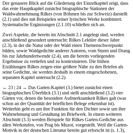
Der genauere Blick auf die Gliederung der Einzelkapitel zeigt, dass
das erste Hauptkapitel zunächst biographische Stationen der
Waldwahrnehmung Rilkes (von Böhmen bis zur Schweiz) darstellt
(2.1) und dies mit Beispielen seiner lyrischen Werke kombiniert.
Systematische Ergänzungen (2.1.10) schließen sich an.
Zwei Aspekte, die bereits im Abschnitt 2.1 angelegt sind, werden
anschließend gesondert untersucht: Rilkes Lektüre dieser Jahre
(2.3), in der die Natur oder der Wald einen Themenschwerpunkt
bilden, sowie Waldgedichte anderer Autoren, vom Sturm und Drang
bis zur Jahrhundertwende (2.4), um die bereits vorliegenden
Ergebnisse zu vertiefen und zu kontextuieren. Die frühen
Erzählungen Rilkes zeigen eine größere Nähe zu den Briefen als
seine Gedichte, sie werden deshalb in einem eingeschobenen,
separaten Kapitel untersucht (2.2).
← 23 | 24 →
Das Garten-Kapitel (3.) bietet zunächst einen
biographischen Überblick (3.1) und stellt anschließend (3.2) vier
Gärten vor, denen die besondere Aufmerksamkeit Rilkes galt (was
schon an der Quantität der brieflichen Belege erkennbar ist).
Weiterhin geht es um ihre Funktion für den Dichter sowie um ihre
Wahrnehmung und Gestaltung im Briefwerk. In einem weiteren
Abschnitt (3.3) werden Beispiele für Rilkes Garten-Gedichte aus
allen Werkstufen, von Prag bis Muzot, vorgestellt. Weil die Garten-
Motivik in der deutschen Literatur bereits gut erforscht ist (s. 1.3),