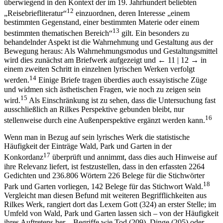
überwiegend in den Kontext der im 19. Jahrhundert beliebten
12
„Reisebriefliteratur“
einzuordnen, deren Interesse „einem
bestimmten Gegenstand, einer bestimmten Materie oder einem
13
bestimmten thematischen Bereich“
gilt. Ein besonders zu
behandelnder Aspekt ist die Wahrnehmung und Gestaltung aus der
Bewegung heraus: Als Wahrnehmungsmodus und Gestaltungsmittel
wird dies zunächst am Briefwerk aufgezeigt und
← 11 | 12 →
in
einem zweiten Schritt in einzelnen lyrischen Werken verfolgt
14
werden.
Einige Briefe tragen überdies auch essayistische Züge
und widmen sich ästhetischen Fragen, wie noch zu zeigen sein
15
wird.
Als Einschränkung ist zu sehen, dass die Untersuchung fast
ausschließlich an Rilkes Perspektive gebunden bleibt, nur
16
stellenweise durch eine Außenperspektive ergänzt werden kann.
Wenn man in Bezug auf sein lyrisches Werk die statistische
Häufigkeit der Einträge Wald, Park und Garten in der
17
Konkordanz
überprüft und annimmt, dass dies auch Hinweise auf
ihre Relevanz liefert, ist festzustellen, dass in den erfassten 2264
Gedichten und 236.806 Wörtern 226 Belege für die Stichwörter
18
Park und Garten vorliegen, 142 Belege für das Stichwort Wald.
Vergleicht man diesen Befund mit weiteren Begrifflichkeiten aus
Rilkes Werk, rangiert dort das Lexem Gott (324) an erster Stelle; im
Umfeld von Wald, Park und Garten lassen sich – von der Häufigkeit
ihres Auftretens her – Begriffe wie Tod (209), Dinge (205) oder