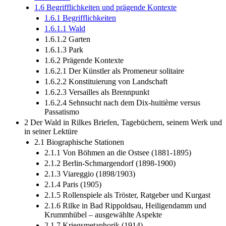
1.6 Begrifflichkeiten und prägende Kontexte
1.6.1 Begrifflichkeiten
1.6.1.1 Wald
1.6.1.2 Garten
1.6.1.3 Park
1.6.2 Prägende Kontexte
1.6.2.1 Der Künstler als Promeneur solitaire
1.6.2.2 Konstituierung von Landschaft
1.6.2.3 Versailles als Brennpunkt
1.6.2.4 Sehnsucht nach dem Dix-­huitième versus
Passatismo
2 Der Wald in Rilkes Briefen, Tagebüchern, seinem Werk und
in seiner Lektüre
2.1 Biographische Stationen
2.1.1 Von Böhmen an die Ostsee (1881-­1895)
2.1.2 Berlin-­Schmargendorf (1898-­1900)
2.1.3 Viareggio (1898/1903)
2.1.4 Paris (1905)
2.1.5 Rollenspiele als Tröster, Ratgeber und Kurgast
2.1.6 Rilke in Bad Rippoldsau, Heiligendamm und
Krummhübel – ausgewählte Aspekte
2.1.7 Kriegsmetaphorik (1914)