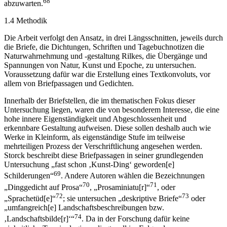
68
abzuwarten.
1.4 Methodik
Die Arbeit verfolgt den Ansatz, in drei Längsschnitten, jeweils durch
die Briefe, die Dichtungen, Schriften und Tagebuchnotizen die
Naturwahrnehmung und -gestaltung Rilkes, die Übergänge und
Spannungen von Natur, Kunst und Epoche, zu untersuchen.
Voraussetzung dafür war die Erstellung eines Textkonvoluts, vor
allem von Briefpassagen und Gedichten.
Innerhalb der Briefstellen, die im thematischen Fokus dieser
Untersuchung liegen, waren die von besonderem Interesse, die eine
hohe innere Eigenständigkeit und Abgeschlossenheit und
erkennbare Gestaltung aufweisen. Diese sollen deshalb auch wie
Werke in Kleinform, als eigenständige Stufe im teilweise
mehrteiligen Prozess der Verschriftlichung angesehen werden.
Storck beschreibt diese Briefpassagen in seiner grundlegenden
Untersuchung „fast schon ‚Kunst-Ding‘ geworden[e]
69
Schilderungen“
. Andere Autoren wählen die Bezeichnungen
70
71
„Dinggedicht auf Prosa“
, „Prosaminiatu[r]“
, oder
72
73
„Sprachetüd[e]“
; sie untersuchen „deskriptive Briefe“
oder
„umfangreich[e] Landschaftsbeschreibungen bzw.
74
‚Landschaftsbilde[r]‘“
. Da in der Forschung dafür keine