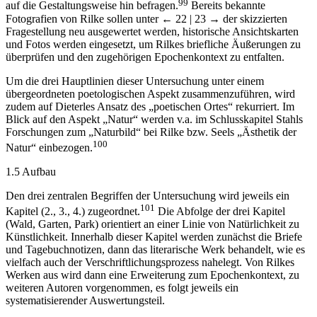
99
auf die Gestaltungsweise hin befragen.
Bereits bekannte
Fotografien von Rilke sollen unter
← 22 | 23 →
der skizzierten
Fragestellung neu ausgewertet werden, historische Ansichtskarten
und Fotos werden eingesetzt, um Rilkes briefliche Äußerungen zu
überprüfen und den zugehörigen Epochenkontext zu entfalten.
Um die drei Hauptlinien dieser Untersuchung unter einem
übergeordneten poetologischen Aspekt zusammenzuführen, wird
zudem auf Dieterles Ansatz des „poetischen Ortes“ rekurriert. Im
Blick auf den Aspekt „Natur“ werden v.a. im Schlusskapitel Stahls
Forschungen zum „Naturbild“ bei Rilke bzw. Seels „Ästhetik der
100
Natur“ einbezogen.
1.5 Aufbau
Den drei zentralen Begriffen der Untersuchung wird jeweils ein
101
Kapitel (2., 3., 4.) zugeordnet.
Die Abfolge der drei Kapitel
(Wald, Garten, Park) orientiert an einer Linie von Natürlichkeit zu
Künstlichkeit. Innerhalb dieser Kapitel werden zunächst die Briefe
und Tagebuchnotizen, dann das literarische Werk behandelt, wie es
vielfach auch der Verschriftlichungsprozess nahelegt. Von Rilkes
Werken aus wird dann eine Erweiterung zum Epochenkontext, zu
weiteren Autoren vorgenommen, es folgt jeweils ein
systematisierender Auswertungsteil.