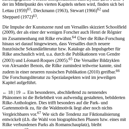
der im Mittelpunkt des vierten Kapitels stehen wird, finden sich bei
61
62
Lettau (1959)
, Dieckmann (1963), Stewart (1966)
und
63
Sheppard (1972)
.
Die Impulse der Kunstszene rund um Versailles skizziert Schoolfield
(2009), der als einer der wenigen Forscher auch Henri de Régnier
64
im Zusammenhang mit Rilke erwähnt.
Über die Rilke-Forschung
hinaus sei darauf hingewiesen, dass Versailles durch neuere
französische Sekundärliteratur bzw. Kataloge als Impulsgeber für
Rilke anschaulich wird, u.a. durch die Publikationen von Gendre
65
(2003) und Léonard-Roques (2005).
Die Versailler Bildzyklen
von Alexander Benois, die Rilke zumindest teilweise kannte, sind
66
zudem in einer neueren russischen Publikation (2010) greifbar.
Die Forschungsliteratur zu Spezialaspekten wird im jeweiligen
Kapitel aufgeführt.
← 18 | 19 →
Ein besonderes, abschließend zu nennendes
Phänomen ist die Beliebtheit von aufwendig gestalteten, bebilderten
Rilke-Anthologien. Dies trifft besonders auf die Park- und
Gartenmotivik zu, für die Waldmotivik liegt aber noch nichts
67
Vergleichbares vor.
Wie sich die Tendenz zur Fiktionalisierung
entwickelt (d.h. die Wahl von biographischen Phasen bzw. eines mit
Rilke verbundenen Parks als Romanschauplatz), bleibt