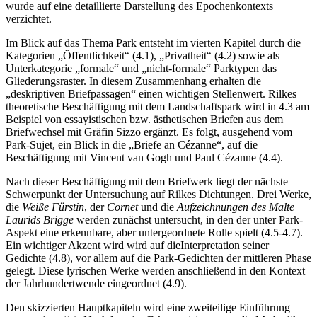
wurde auf eine detaillierte Darstellung des Epochenkontexts
verzichtet.
Im Blick auf das Thema Park entsteht im vierten Kapitel durch die
Kategorien „Öffentlichkeit“ (4.1), „Privatheit“ (4.2) sowie als
Unterkategorie „formale“ und „nicht-formale“ Parktypen das
Gliederungsraster. In diesem Zusammenhang erhalten die
„deskriptiven Briefpassagen“ einen wichtigen Stellenwert. Rilkes
theoretische Beschäftigung mit dem Landschaftspark wird in 4.3 am
Beispiel von essayistischen bzw. ästhetischen Briefen aus dem
Briefwechsel mit Gräfin Sizzo ergänzt. Es folgt, ausgehend vom
Park-Sujet, ein Blick in die „Briefe an Cézanne“, auf die
Beschäftigung mit Vincent van Gogh und Paul Cézanne (4.4).
Nach dieser Beschäftigung mit dem Briefwerk liegt der nächste
Schwerpunkt der Untersuchung auf Rilkes Dichtungen. Drei Werke,
die
Weiße Fürstin
, der
Cornet
und die
Aufzeichnungen des Malte
Laurids Brigge
werden zunächst untersucht, in den der unter Park-
Aspekt eine erkennbare, aber untergeordnete Rolle spielt (4.5-4.7).
Ein wichtiger Akzent wird wird auf dieInterpretation seiner
Gedichte (4.8), vor allem auf die Park-Gedichten der mittleren Phase
gelegt. Diese lyrischen Werke werden anschließend in den Kontext
der Jahrhundertwende eingeordnet (4.9).
Den skizzierten Hauptkapiteln wird eine zweiteilige Einführung