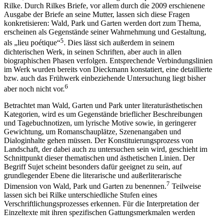
Rilke. Durch Rilkes Briefe, vor allem durch die 2009 erschienene
Ausgabe der Briefe an seine Mutter, lassen sich diese Fragen
konkretisieren: Wald, Park und Garten werden dort zum Thema,
erscheinen als Gegenstände seiner Wahrnehmung und Gestaltung,
5
als „lieu poétique“
. Dies lässt sich außerdem in seinem
dichterischen Werk, in seinen Schriften, aber auch in allen
biographischen Phasen verfolgen. Entsprechende Verbindungslinien
im Werk wurden bereits von Dieckmann konstatiert, eine detaillierte
bzw. auch das Frühwerk einbeziehende Untersuchung liegt bisher
6
aber noch nicht vor.
Betrachtet man Wald, Garten und Park unter literaturästhetischen
Kategorien, wird es um Gegenstände brieflicher Beschreibungen
und Tagebuchnotizen, um lyrische Motive sowie, in geringerer
Gewichtung, um Romanschauplätze, Szenenangaben und
Dialoginhalte gehen müssen. Der Konstituierungsprozess von
Landschaft, der dabei auch zu untersuchen sein wird, geschieht im
Schnittpunkt dieser thematischen und ästhetischen Linien. Der
Begriff Sujet scheint besonders dafür geeignet zu sein, auf
grundlegender Ebene die literarische und außerliterarische
7
Dimension von Wald, Park und Garten zu benennen.
Teilweise
lassen sich bei Rilke unterschiedliche Stufen eines
Verschriftlichungsprozesses erkennen. Für die Interpretation der
Einzeltexte mit ihren spezifischen Gattungsmerkmalen werden