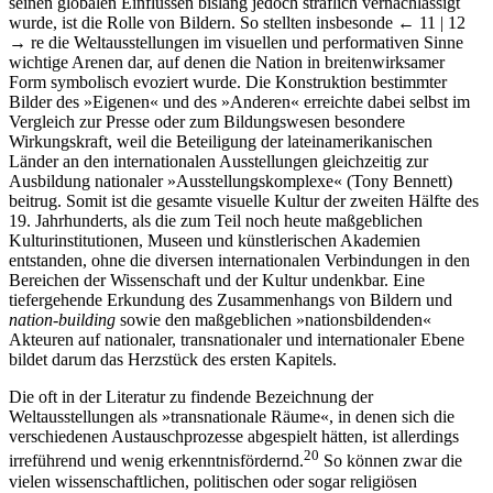
seinen globalen Einflüssen bislang jedoch sträflich vernachlässigt
wurde, ist die Rolle von Bildern. So stellten insbesonde
← 11 | 12
→
re die Weltausstellungen im visuellen und performativen Sinne
wichtige Arenen dar, auf denen die Nation in breitenwirksamer
Form symbolisch evoziert wurde. Die Konstruktion bestimmter
Bilder des »Eigenen« und des »Anderen« erreichte dabei selbst im
Vergleich zur Presse oder zum Bildungswesen besondere
Wirkungskraft, weil die Beteiligung der lateinamerikanischen
Länder an den internationalen Ausstellungen gleichzeitig zur
Ausbildung nationaler »Ausstellungskomplexe« (Tony Bennett)
beitrug. Somit ist die gesamte visuelle Kultur der zweiten Hälfte des
19. Jahrhunderts, als die zum Teil noch heute maßgeblichen
Kulturinstitutionen, Museen und künstlerischen Akademien
entstanden, ohne die diversen internationalen Verbindungen in den
Bereichen der Wissenschaft und der Kultur undenkbar. Eine
tiefergehende Erkundung des Zusammenhangs von Bildern und
nation-building
sowie den maßgeblichen »nationsbildenden«
Akteuren auf nationaler, transnationaler und internationaler Ebene
bildet darum das Herzstück des ersten Kapitels.
Die oft in der Literatur zu findende Bezeichnung der
Weltausstellungen als »transnationale Räume«, in denen sich die
verschiedenen Austauschprozesse abgespielt hätten, ist allerdings
20
irreführend und wenig erkenntnisfördernd.
So können zwar die
vielen wissenschaftlichen, politischen oder sogar religiösen