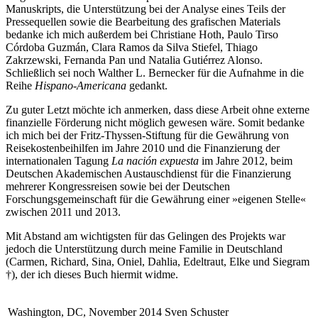
Manuskripts, die Unterstützung bei der Analyse eines Teils der
Pressequellen sowie die Bearbeitung des grafischen Materials
bedanke ich mich außerdem bei Christiane Hoth, Paulo Tirso
Córdoba Guzmán, Clara Ramos da Silva Stiefel, Thiago
Zakrzewski, Fernanda Pan und Natalia Gutiérrez Alonso.
Schließlich sei noch Walther L. Bernecker für die Aufnahme in die
Reihe
Hispano-Americana
gedankt.
Zu guter Letzt möchte ich anmerken, dass diese Arbeit ohne externe
finanzielle Förderung nicht möglich gewesen wäre. Somit bedanke
ich mich bei der Fritz-Thyssen-Stiftung für die Gewährung von
Reisekostenbeihilfen im Jahre 2010 und die Finanzierung der
internationalen Tagung
La nación expuesta
im Jahre 2012, beim
Deutschen Akademischen Austauschdienst für die Finanzierung
mehrerer Kongressreisen sowie bei der Deutschen
Forschungsgemeinschaft für die Gewährung einer »eigenen Stelle«
zwischen 2011 und 2013.
Mit Abstand am wichtigsten für das Gelingen des Projekts war
jedoch die Unterstützung durch meine Familie in Deutschland
(Carmen, Richard, Sina, Oniel, Dahlia, Edeltraut, Elke und Siegram
†), der ich dieses Buch hiermit widme.
Washington, DC, November 2014
Sven Schuster