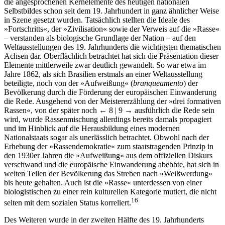
die angesprochenen Kernelemente des heutigen nationalen
Selbstbildes schon seit dem 19. Jahrhundert in ganz ähnlicher Weise
in Szene gesetzt wurden. Tatsächlich stellten die Ideale des
»Fortschritts«, der »Zivilisation« sowie der Verweis auf die »Rasse«
– verstanden als biologische Grundlage der Nation – auf den
Weltausstellungen des 19. Jahrhunderts die wichtigsten thematischen
Achsen dar. Oberflächlich betrachtet hat sich die Präsentation dieser
Elemente mittlerweile zwar deutlich gewandelt. So war etwa im
Jahre 1862, als sich Brasilien erstmals an einer Weltausstellung
beteiligte, noch von der »Aufweißung« (
branqueamento
) der
Bevölkerung durch die Förderung der europäischen Einwanderung
die Rede. Ausgehend von der Meistererzählung der »drei formativen
Rassen«, von der später noch
← 8 | 9 →
ausführlich die Rede sein
wird, wurde Rassenmischung allerdings bereits damals propagiert
und im Hinblick auf die Herausbildung eines modernen
Nationalstaats sogar als unerlässlich betrachtet. Obwohl nach der
Erhebung der »Rassendemokratie« zum staatstragenden Prinzip in
den 1930er Jahren die »Aufweißung« aus dem offiziellen Diskurs
verschwand und die europäische Einwanderung abebbte, hat sich in
weiten Teilen der Bevölkerung das Streben nach »Weißwerdung«
bis heute gehalten. Auch ist die »Rasse« unterdessen von einer
biologistischen zu einer rein kulturellen Kategorie mutiert, die nicht
16
selten mit dem sozialen Status korreliert.
Des Weiteren wurde in der zweiten Hälfte des 19. Jahrhunderts