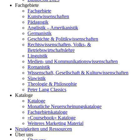
Fachgebiete
Fachgebiete
Kunstwissenschaften
Pädagogik
Anglistik – Amerikanistik
Germanistik
Geschichte & Politikwissenschaften
Rechtswissenschaften, Volks- &
Betriebswirtschaftslehre
Linguistik
Medien- und Kommunikationswissenschaften
Romanistik
Wissenschaft, Gesellschaft & Kulturwissenschaften
Slawistik
Theologie & Philosophie
Peter Lang Classics
Kataloge
Kataloge
Monatliche Neuerscheinungskataloge
Fachgebietskataloge
«Coursebook» Kataloge
Weiteres Marketing Material
Neuigkeiten und Ressourcen
Über uns