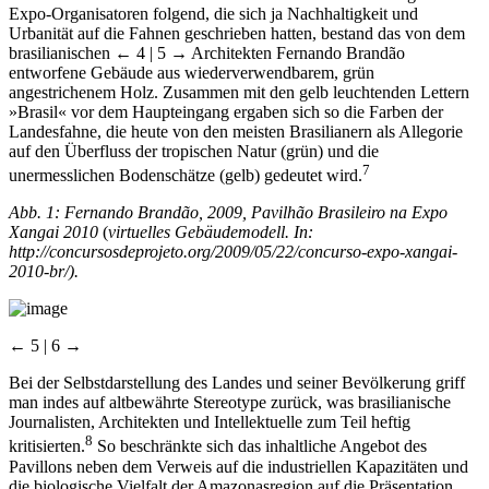
Expo-Organisatoren folgend, die sich ja Nachhaltigkeit und
Urbanität auf die Fahnen geschrieben hatten, bestand das von dem
brasilianischen
← 4 | 5 →
Architekten Fernando Brandão
entworfene Gebäude aus wiederverwendbarem, grün
angestrichenem Holz. Zusammen mit den gelb leuchtenden Lettern
»Brasil« vor dem Haupteingang ergaben sich so die Farben der
Landesfahne, die heute von den meisten Brasilianern als Allegorie
auf den Überfluss der tropischen Natur (grün) und die
7
unermesslichen Bodenschätze (gelb) gedeutet wird.
Abb. 1: Fernando Brandão, 2009, Pavilhão Brasileiro na Expo
Xangai 2010
(
virtuelles Gebäudemodell. In:
http://concursosdeprojeto.org/2009/05/22/concurso-expo-xangai-
2010-br/
).
← 5 | 6 →
Bei der Selbstdarstellung des Landes und seiner Bevölkerung griff
man indes auf altbewährte Stereotype zurück, was brasilianische
Journalisten, Architekten und Intellektuelle zum Teil heftig
8
kritisierten.
So beschränkte sich das inhaltliche Angebot des
Pavillons neben dem Verweis auf die industriellen Kapazitäten und
die biologische Vielfalt der Amazonasregion auf die Präsentation