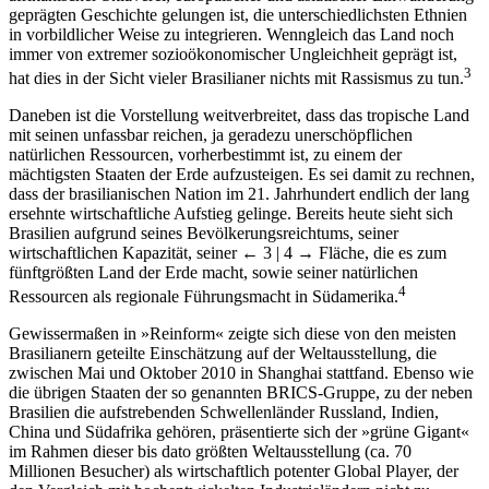
geprägten Geschichte gelungen ist, die unterschiedlichsten Ethnien
in vorbildlicher Weise zu integrieren. Wenngleich das Land noch
immer von extremer sozioökonomischer Ungleichheit geprägt ist,
3
hat dies in der Sicht vieler Brasilianer nichts mit Rassismus zu tun.
Daneben ist die Vorstellung weitverbreitet, dass das tropische Land
mit seinen unfassbar reichen, ja geradezu unerschöpflichen
natürlichen Ressourcen, vorherbestimmt ist, zu einem der
mächtigsten Staaten der Erde aufzusteigen. Es sei damit zu rechnen,
dass der brasilianischen Nation im 21. Jahrhundert endlich der lang
ersehnte wirtschaftliche Aufstieg gelinge. Bereits heute sieht sich
Brasilien aufgrund seines Bevölkerungsreichtums, seiner
wirtschaftlichen Kapazität, seiner
← 3 | 4 →
Fläche, die es zum
fünftgrößten Land der Erde macht, sowie seiner natürlichen
4
Ressourcen als regionale Führungsmacht in Südamerika.
Gewissermaßen in »Reinform« zeigte sich diese von den meisten
Brasilianern geteilte Einschätzung auf der Weltausstellung, die
zwischen Mai und Oktober 2010 in Shanghai stattfand. Ebenso wie
die übrigen Staaten der so genannten BRICS-Gruppe, zu der neben
Brasilien die aufstrebenden Schwellenländer Russland, Indien,
China und Südafrika gehören, präsentierte sich der »grüne Gigant«
im Rahmen dieser bis dato größten Weltausstellung (ca. 70
Millionen Besucher) als wirtschaftlich potenter Global Player, der