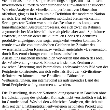
viel mehr als nur eine simple Marketingstrategie, um ausländische
Investitionen zu fördern oder europäische Einwanderer anzulocken.
Wie eine Analyse der visuellen und performativen Dimension
offenbart, ging es im Kern um die Definition der modernen Nation
an sich. Die auf den Ausstellungen möglichst breitenwirksam in
Szene gesetzte Nation war somit das Resultat eines komplexen
transatlantischen Austauschprozesses, der sich zwar im Rahmen
asymmetrischer Machtverhältnisse abspielte, aber auch Spielräume
eröffnete, innerhalb derer die kulturellen Codes des Zentrums
produktiv angeeignet oder sogar umgekehrt werden konnten. So
wurde etwa die von europäischen Gelehrten im Zeitalter des
»wissenschaftlichen Rassismus« vielfach angeführte »Degeneration
durch Rassenmischung« von den brasilianischen
Ausstellungsmachern mehrheitlich verworfen und durch das Ideal
der »Aufweißung« ersetzt. Ebenso wie sich das Zentrum ein
zwischen Abwertung und Paternalismus schwankendes Bild von der
Peripherie konstruierte, um sich selbst als Hort der »Zivilisation«
definieren zu können, nutzte Brasilien die Bühne der
Weltausstellungen, um international als aufsteigendes Land der
Semi-Peripherie wahrgenommen zu werden.
Die Feststellung, dass der Nationsbildungsprozess in Brasilien ohne
Berücksichtigung des globalen Kontexts nicht verständlich wird, ist
im Grunde banal. Was bei den zahlreichen Analysen, die sich mit
dem seit der Unabhängigkeit entworfenen nationalen Projekt und