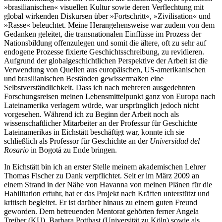
»brasilianischen« visuellen Kultur sowie deren Verflechtung mit
global wirkenden Diskursen über »Fortschritt«, »Zivilisation« und
»Rasse« beleuchtet. Meine Herangehensweise war zudem von dem
Gedanken geleitet, die transnationalen Einflüsse im Prozess der
Nationsbildung offenzulegen und somit die ältere, oft zu sehr auf
endogene Prozesse fixierte Geschichtsschreibung, zu revidieren.
Aufgrund der globalgeschichtlichen Perspektive der Arbeit ist die
Verwendung von Quellen aus europäischen, US-amerikanischen
und brasilianischen Beständen gewissermaßen eine
Selbstverständlichkeit. Dass ich nach mehreren ausgedehnten
Forschungsreisen meinen Lebensmittelpunkt ganz von Europa nach
Lateinamerika verlagern würde, war ursprünglich jedoch nicht
vorgesehen. Während ich zu Beginn der Arbeit noch als
wissenschaftlicher Mitarbeiter an der Professur für Geschichte
Lateinamerikas in Eichstätt beschäftigt war, konnte ich sie
schließlich als Professor für Geschichte an der
Universidad del
Rosario
in Bogotá zu Ende bringen.
In Eichstätt bin ich an erster Stelle meinem akademischen Lehrer
Thomas Fischer zu Dank verpflichtet. Seit er im März 2009 an
einem Strand in der Nähe von Havanna von meinen Plänen für die
Habilitation erfuhr, hat er das Projekt nach Kräften unterstützt und
kritisch begleitet. Er ist darüber hinaus zu einem guten Freund
geworden. Dem betreuenden Mentorat gehörten ferner Angela
Treiber (KU), Barbara Potthast (Universität zu Köln) sowie als