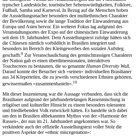
typischer Landesküche, touristischer Sehenswürdigkeiten, Folklore,
Fußball, Samba und Karneval. In Bezug auf die Menschen hoben
die Ausstellungsmacher besonders den multiethnischen Charakter
der Bevölkerung sowie die lange Tradition der Einwanderung aus
Europa und Asien hervor. Ein weiterer Fokus lag aufgrund des
Veranstaltungsortes der Expo auf der chinesischen Einwanderung
seit dem 19. Jahrhundert. Dem Ausstellungstext zufolge hätten sich
die Chinesen nämlich vorbildlich in Brasilien integriert und
besonders im Bereich des Kleingewerbes den sozialen Aufstieg
9
geschafft.
Zur Veranschaulichung des gemischtrassigen Charakters
der Nation gab es einen überdimensionalen, interaktiven
Touchscreen zu bestaunen, die so genannte
Human Diversity Wall
.
Darauf konnte der Besucher sich »seinen« individuellen Brasilianer
aus 34 Körperteilen, die zu jeweils verschiedenen Ethnien gehörten,
10
gewissermaßen »zusammenbasteln«.
Mit dieser Inszenierung war die Aussage verbunden, dass sich die
Brasilianer aufgrund der jahrhundertelangen Rassenmischung in
religiöser und kultureller Hinsicht zu einem besonders toleranten
und friedliebenden Volk entwickelt hätten. Es handelte sich dabei
um den in Brasilien altbekannten Mythos von der »Harmonie der
Rassen«, der nun im 21. Jahrhundert angekommen war. So
verkündete auch der offizielle Ausstellungstext voller Stolz die
positiven Aspekte der »ethnic miscegenation«: