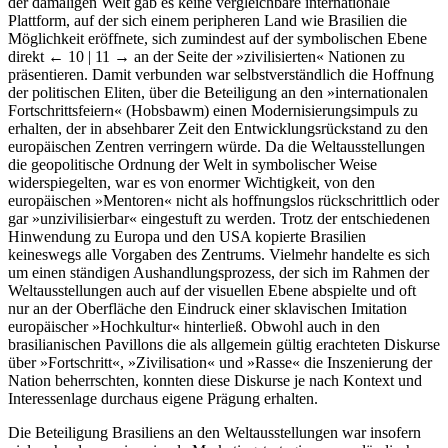
der damaligen Welt gab es keine vergleichbare internationale
Plattform, auf der sich einem peripheren Land wie Brasilien die
Möglichkeit eröffnete, sich zumindest auf der symbolischen Ebene
direkt
← 10 | 11 →
an der Seite der »zivilisierten« Nationen zu
präsentieren. Damit verbunden war selbstverständlich die Hoffnung
der politischen Eliten, über die Beteiligung an den »internationalen
Fortschrittsfeiern« (Hobsbawm) einen Modernisierungsimpuls zu
erhalten, der in absehbarer Zeit den Entwicklungsrückstand zu den
europäischen Zentren verringern würde. Da die Weltausstellungen
die geopolitische Ordnung der Welt in symbolischer Weise
widerspiegelten, war es von enormer Wichtigkeit, von den
europäischen »Mentoren« nicht als hoffnungslos rückschrittlich oder
gar »unzivilisierbar« eingestuft zu werden. Trotz der entschiedenen
Hinwendung zu Europa und den USA kopierte Brasilien
keineswegs alle Vorgaben des Zentrums. Vielmehr handelte es sich
um einen ständigen Aushandlungsprozess, der sich im Rahmen der
Weltausstellungen auch auf der visuellen Ebene abspielte und oft
nur an der Oberfläche den Eindruck einer sklavischen Imitation
europäischer »Hochkultur« hinterließ. Obwohl auch in den
brasilianischen Pavillons die als allgemein gültig erachteten Diskurse
über »Fortschritt«, »Zivilisation« und »Rasse« die Inszenierung der
Nation beherrschten, konnten diese Diskurse je nach Kontext und
Interessenlage durchaus eigene Prägung erhalten.
Die Beteiligung Brasiliens an den Weltausstellungen war insofern