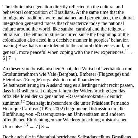
The ethnic miscegenation directly reflected on the cultural and
behavioral composition of Brazilians. At the same time that the
immigrants’ traditions were maintained and perpetuated, the cultural
integration generated traces that characterize today the national
culture around the world, like samba, carnival and the religious
pluralism. The ethnic mixture occurred since the beginning of the
colonization also acted in a decisive manner in peoples’ behavior,
making Brazilians more tolerant to the cultural differences and, in
11
general, more peaceful when coping with the new experiences.
←
6 | 7 →
Zu dieser vom brasilianischen Staat, den Wirtschaftsverbänden und
Großunternehmen wie Vale (Bergbau), Embraer (Flugzeuge) und
Eletrobras (Energie) organisierten und finanzierten
Selbstinszenierung im Ausland mag es allerdings nicht recht passen,
dass in Brasilien seit einigen Jahren der Widerspruch gegen das
offizielle Ideal der so genannten »Rassendemokratie« deutlich
12
zunimmt.
Dies zeigt insbesondere die unter Präsident Fernando
Henrique Cardoso (1995–2002) begonnene Diskussion um die
Einführung von »Rassenquoten« an Universitäten und anderen
öffentlichen Einrichtungen zur Wiedergutmachung »historischen
13
Unrechts«.
← 7 | 8 →
Doch auch die in Shanghai betriebene Selbstdarstellung Brasiliens