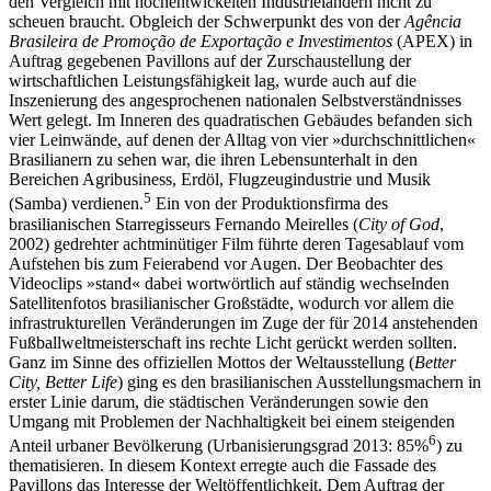
den Vergleich mit hochentwickelten Industrieländern nicht zu
scheuen braucht. Obgleich der Schwerpunkt des von der
Agência
Brasileira de Promoção de Exportação e Investimentos
(APEX) in
Auftrag gegebenen Pavillons auf der Zurschaustellung der
wirtschaftlichen Leistungsfähigkeit lag, wurde auch auf die
Inszenierung des angesprochenen nationalen Selbstverständnisses
Wert gelegt. Im Inneren des quadratischen Gebäudes befanden sich
vier Leinwände, auf denen der Alltag von vier »durchschnittlichen«
Brasilianern zu sehen war, die ihren Lebensunterhalt in den
Bereichen Agribusiness, Erdöl, Flugzeugindustrie und Musik
5
(Samba) verdienen.
Ein von der Produktionsfirma des
brasilianischen Starregisseurs Fernando Meirelles (
City of God
,
2002) gedrehter achtminütiger Film führte deren Tagesablauf vom
Aufstehen bis zum Feierabend vor Augen. Der Beobachter des
Videoclips »stand« dabei wortwörtlich auf ständig wechselnden
Satellitenfotos brasilianischer Großstädte, wodurch vor allem die
infrastrukturellen Veränderungen im Zuge der für 2014 anstehenden
Fußballweltmeisterschaft ins rechte Licht gerückt werden sollten.
Ganz im Sinne des offiziellen Mottos der Weltausstellung (
Better
City, Better Life
) ging es den brasilianischen Ausstellungsmachern in
erster Linie darum, die städtischen Veränderungen sowie den
Umgang mit Problemen der Nachhaltigkeit bei einem steigenden
6
Anteil urbaner Bevölkerung (Urbanisierungsgrad 2013: 85%
) zu
thematisieren. In diesem Kontext erregte auch die Fassade des
Pavillons das Interesse der Weltöffentlichkeit. Dem Auftrag der