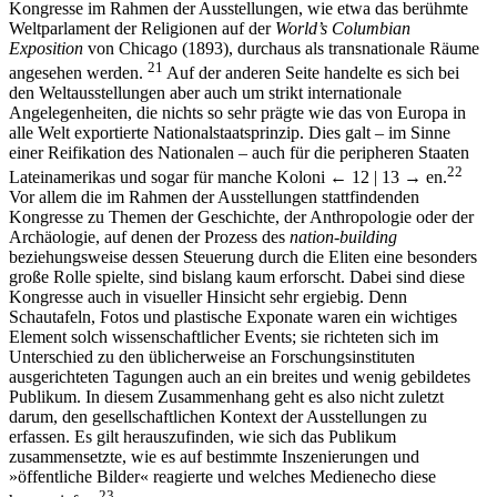
Kongresse im Rahmen der Ausstellungen, wie etwa das berühmte
Weltparlament der Religionen auf der
World’s Columbian
Exposition
von Chicago (1893), durchaus als transnationale Räume
21
angesehen werden.
Auf der anderen Seite handelte es sich bei
den Weltausstellungen aber auch um strikt internationale
Angelegenheiten, die nichts so sehr prägte wie das von Europa in
alle Welt exportierte Nationalstaatsprinzip. Dies galt – im Sinne
einer Reifikation des Nationalen – auch für die peripheren Staaten
22
Lateinamerikas und sogar für manche Koloni
← 12 | 13 →
en.
Vor allem die im Rahmen der Ausstellungen stattfindenden
Kongresse zu Themen der Geschichte, der Anthropologie oder der
Archäologie, auf denen der Prozess des
nation-building
beziehungsweise dessen Steuerung durch die Eliten eine besonders
große Rolle spielte, sind bislang kaum erforscht. Dabei sind diese
Kongresse auch in visueller Hinsicht sehr ergiebig. Denn
Schautafeln, Fotos und plastische Exponate waren ein wichtiges
Element solch wissenschaftlicher Events; sie richteten sich im
Unterschied zu den üblicherweise an Forschungsinstituten
ausgerichteten Tagungen auch an ein breites und wenig gebildetes
Publikum. In diesem Zusammenhang geht es also nicht zuletzt
darum, den gesellschaftlichen Kontext der Ausstellungen zu
erfassen. Es gilt herauszufinden, wie sich das Publikum
zusammensetzte, wie es auf bestimmte Inszenierungen und
»öffentliche Bilder« reagierte und welches Medienecho diese
23