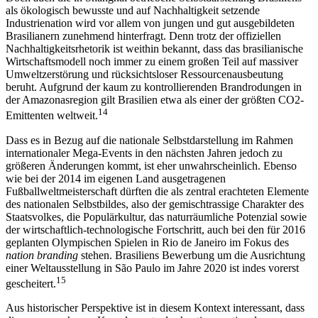
als ökologisch bewusste und auf Nachhaltigkeit setzende
Industrienation wird vor allem von jungen und gut ausgebildeten
Brasilianern zunehmend hinterfragt. Denn trotz der offiziellen
Nachhaltigkeitsrhetorik ist weithin bekannt, dass das brasilianische
Wirtschaftsmodell noch immer zu einem großen Teil auf massiver
Umweltzerstörung und rücksichtsloser Ressourcenausbeutung
beruht. Aufgrund der kaum zu kontrollierenden Brandrodungen in
der Amazonasregion gilt Brasilien etwa als einer der größten CO2-
14
Emittenten weltweit.
Dass es in Bezug auf die nationale Selbstdarstellung im Rahmen
internationaler Mega-Events in den nächsten Jahren jedoch zu
größeren Änderungen kommt, ist eher unwahrscheinlich. Ebenso
wie bei der 2014 im eigenen Land ausgetragenen
Fußballweltmeisterschaft dürften die als zentral erachteten Elemente
des nationalen Selbstbildes, also der gemischtrassige Charakter des
Staatsvolkes, die Populärkultur, das naturräumliche Potenzial sowie
der wirtschaftlich-technologische Fortschritt, auch bei den für 2016
geplanten Olympischen Spielen in Rio de Janeiro im Fokus des
nation branding
stehen. Brasiliens Bewerbung um die Ausrichtung
einer Weltausstellung in São Paulo im Jahre 2020 ist indes vorerst
15
gescheitert.
Aus historischer Perspektive ist in diesem Kontext interessant, dass