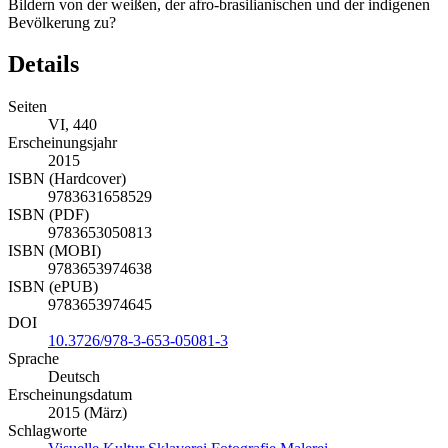
Bildern von der weißen, der afro-brasilianischen und der indigenen
Bevölkerung zu?
Details
Seiten
VI, 440
Erscheinungsjahr
2015
ISBN (Hardcover)
9783631658529
ISBN (PDF)
9783653050813
ISBN (MOBI)
9783653974638
ISBN (ePUB)
9783653974645
DOI
10.3726/978-3-653-05081-3
Sprache
Deutsch
Erscheinungsdatum
2015 (März)
Schlagworte