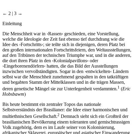
← 2 | 3 →
Einleitung
Die Menschheit war in ›Rassen‹ geschieden, eine Vorstellung,
welche die Ideologie der Zeit fast ebenso tief durchdrang wie die
Idee des ›Fortschritts‹; sie teilte sich in diejenigen, deren Platz bei
den großen internationalen Fortschrittsfeiern, den Weltausstellungen,
auf den Tribünen der technischen Triumphe war, und in die anderen,
die dort ihren Platz in den ›Kolonialpavillons‹ oder
›Eingeborenendörfern‹ hatten, die das Bild der Ausstellungen
inzwischen vervollständigten. Sogar in den ›entwickelten‹ Ländern
selbst war die Menschheit zunehmend gespalten in den tatkräftigen
und begabten Stamm der Mittelklassen und in die trägen Massen,
1
deren genetische Mängel sie zur Unterlegenheit verdammten.
(
Eric
Hobsbawm
)
Bis heute bestimmt ein zentraler Topos das nationale
Selbstverständnis der Brasilianer: die Idee einer harmonischen und
2
multiethnischen Gesellschaft.
Demnach sieht sich ein Großteil der
brasilianischen Bevölkerung einem toleranten und gemischtrassigen
Volk zugehörig, dem es im Laufe seiner von Kolonisierung,
afrikanischer Sklaverei, europäischer und asiatischer Einwanderung