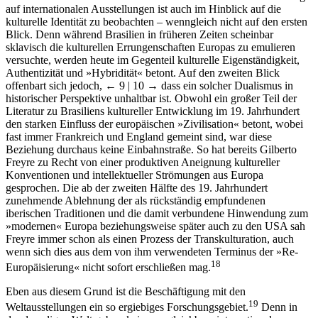
auf internationalen Ausstellungen ist auch im Hinblick auf die
kulturelle Identität zu beobachten – wenngleich nicht auf den ersten
Blick. Denn während Brasilien in früheren Zeiten scheinbar
sklavisch die kulturellen Errungenschaften Europas zu emulieren
versuchte, werden heute im Gegenteil kulturelle Eigenständigkeit,
Authentizität und »Hybridität« betont. Auf den zweiten Blick
offenbart sich jedoch,
← 9 | 10 →
dass ein solcher Dualismus in
historischer Perspektive unhaltbar ist. Obwohl ein großer Teil der
Literatur zu Brasiliens kultureller Entwicklung im 19. Jahrhundert
den starken Einfluss der europäischen »Zivilisation« betont, wobei
fast immer Frankreich und England gemeint sind, war diese
Beziehung durchaus keine Einbahnstraße. So hat bereits Gilberto
Freyre zu Recht von einer produktiven Aneignung kultureller
Konventionen und intellektueller Strömungen aus Europa
gesprochen. Die ab der zweiten Hälfte des 19. Jahrhundert
zunehmende Ablehnung der als rückständig empfundenen
iberischen Traditionen und die damit verbundene Hinwendung zum
»modernen« Europa beziehungsweise später auch zu den USA sah
Freyre immer schon als einen Prozess der Transkulturation, auch
wenn sich dies aus dem von ihm verwendeten Terminus der »Re-
18
Europäisierung« nicht sofort erschließen mag.
Eben aus diesem Grund ist die Beschäftigung mit den
19
Weltausstellungen ein so ergiebiges Forschungsgebiet.
Denn in