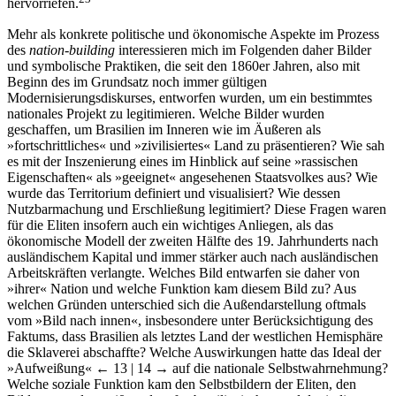
hervorriefen.
Mehr als konkrete politische und ökonomische Aspekte im Prozess
des
nation-building
interessieren mich im Folgenden daher Bilder
und symbolische Praktiken, die seit den 1860er Jahren, also mit
Beginn des im Grundsatz noch immer gültigen
Modernisierungsdiskurses, entworfen wurden, um ein bestimmtes
nationales Projekt zu legitimieren. Welche Bilder wurden
geschaffen, um Brasilien im Inneren wie im Äußeren als
»fortschrittliches« und »zivilisiertes« Land zu präsentieren? Wie sah
es mit der Inszenierung eines im Hinblick auf seine »rassischen
Eigenschaften« als »geeignet« angesehenen Staatsvolkes aus? Wie
wurde das Territorium definiert und visualisiert? Wie dessen
Nutzbarmachung und Erschließung legitimiert? Diese Fragen waren
für die Eliten insofern auch ein wichtiges Anliegen, als das
ökonomische Modell der zweiten Hälfte des 19. Jahrhunderts nach
ausländischem Kapital und immer stärker auch nach ausländischen
Arbeitskräften verlangte. Welches Bild entwarfen sie daher von
»ihrer« Nation und welche Funktion kam diesem Bild zu? Aus
welchen Gründen unterschied sich die Außendarstellung oftmals
vom »Bild nach innen«, insbesondere unter Berücksichtigung des
Faktums, dass Brasilien als letztes Land der westlichen Hemisphäre
die Sklaverei abschaffte? Welche Auswirkungen hatte das Ideal der
»Aufweißung«
← 13 | 14 →
auf die nationale Selbstwahrnehmung?
Welche soziale Funktion kam den Selbstbildern der Eliten, den