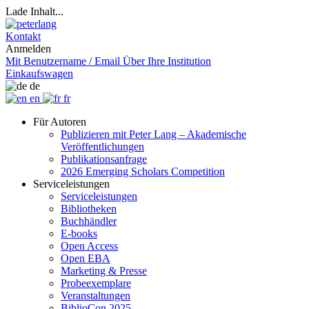
Lade Inhalt...
Kontakt
Anmelden
Mit Benutzername / Email
Über Ihre Institution
Einkaufswagen
de
en
fr
Für Autoren
Publizieren mit Peter Lang – Akademische
Veröffentlichungen
Publikationsanfrage
2026 Emerging Scholars Competition
Serviceleistungen
Serviceleistungen
Bibliotheken
Buchhändler
E-books
Open Access
Open EBA
Marketing & Presse
Probeexemplare
Veranstaltungen
BiblioCon 2025