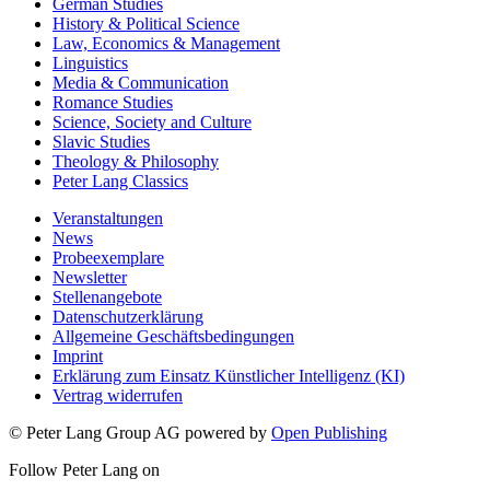
German Studies
History & Political Science
Law, Economics & Management
Linguistics
Media & Communication
Romance Studies
Science, Society and Culture
Slavic Studies
Theology & Philosophy
Peter Lang Classics
Veranstaltungen
News
Probeexemplare
Newsletter
Stellenangebote
Datenschutzerklärung
Allgemeine Geschäftsbedingungen
Imprint
Erklärung zum Einsatz Künstlicher Intelligenz (KI)
Vertrag widerrufen
© Peter Lang Group AG
powered by
Open Publishing
Follow Peter Lang on