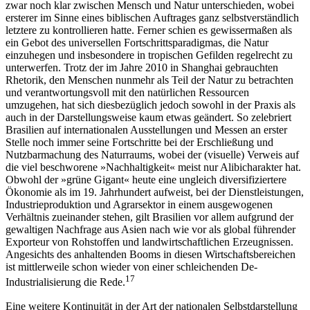
zwar noch klar zwischen Mensch und Natur unterschieden, wobei
ersterer im Sinne eines biblischen Auftrages ganz selbstverständlich
letztere zu kontrollieren hatte. Ferner schien es gewissermaßen als
ein Gebot des universellen Fortschrittsparadigmas, die Natur
einzuhegen und insbesondere in tropischen Gefilden regelrecht zu
unterwerfen. Trotz der im Jahre 2010 in Shanghai gebrauchten
Rhetorik, den Menschen nunmehr als Teil der Natur zu betrachten
und verantwortungsvoll mit den natürlichen Ressourcen
umzugehen, hat sich diesbezüglich jedoch sowohl in der Praxis als
auch in der Darstellungsweise kaum etwas geändert. So zelebriert
Brasilien auf internationalen Ausstellungen und Messen an erster
Stelle noch immer seine Fortschritte bei der Erschließung und
Nutzbarmachung des Naturraums, wobei der (visuelle) Verweis auf
die viel beschworene »Nachhaltigkeit« meist nur Alibicharakter hat.
Obwohl der »grüne Gigant« heute eine ungleich diversifiziertere
Ökonomie als im 19. Jahrhundert aufweist, bei der Dienstleistungen,
Industrieproduktion und Agrarsektor in einem ausgewogenen
Verhältnis zueinander stehen, gilt Brasilien vor allem aufgrund der
gewaltigen Nachfrage aus Asien nach wie vor als global führender
Exporteur von Rohstoffen und landwirtschaftlichen Erzeugnissen.
Angesichts des anhaltenden Booms in diesen Wirtschaftsbereichen
ist mittlerweile schon wieder von einer schleichenden De-
17
Industrialisierung die Rede.
Eine weitere Kontinuität in der Art der nationalen Selbstdarstellung