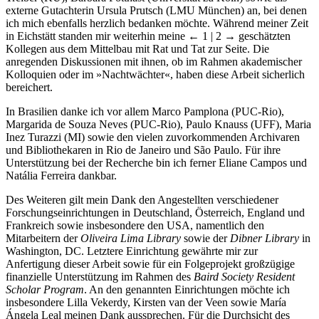
externe Gutachterin Ursula Prutsch (LMU München) an, bei denen
ich mich ebenfalls herzlich bedanken möchte. Während meiner Zeit
in Eichstätt standen mir weiterhin meine
← 1 | 2 →
geschätzten
Kollegen aus dem Mittelbau mit Rat und Tat zur Seite. Die
anregenden Diskussionen mit ihnen, ob im Rahmen akademischer
Kolloquien oder im »Nachtwächter«, haben diese Arbeit sicherlich
bereichert.
In Brasilien danke ich vor allem Marco Pamplona (PUC-Rio),
Margarida de Souza Neves (PUC-Rio), Paulo Knauss (UFF), Maria
Inez Turazzi (MI) sowie den vielen zuvorkommenden Archivaren
und Bibliothekaren in Rio de Janeiro und São Paulo. Für ihre
Unterstützung bei der Recherche bin ich ferner Eliane Campos und
Natália Ferreira dankbar.
Des Weiteren gilt mein Dank den Angestellten verschiedener
Forschungseinrichtungen in Deutschland, Österreich, England und
Frankreich sowie insbesondere den USA, namentlich den
Mitarbeitern der
Oliveira Lima Library
sowie der
Dibner Library
in
Washington, DC. Letztere Einrichtung gewährte mir zur
Anfertigung dieser Arbeit sowie für ein Folgeprojekt großzügige
finanzielle Unterstützung im Rahmen des
Baird Society Resident
Scholar Program
. An den genannten Einrichtungen möchte ich
insbesondere Lilla Vekerdy, Kirsten van der Veen sowie María
Ángela Leal meinen Dank aussprechen. Für die Durchsicht des