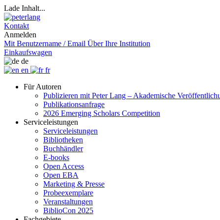
Lade Inhalt...
Kontakt
Anmelden
Mit Benutzername / Email
Über Ihre Institution
Einkaufswagen
de
en
fr
Für Autoren
Publizieren mit Peter Lang – Akademische Veröffentlic
Publikationsanfrage
2026 Emerging Scholars Competition
Serviceleistungen
Serviceleistungen
Bibliotheken
Buchhändler
E-books
Open Access
Open EBA
Marketing & Presse
Probeexemplare
Veranstaltungen
BiblioCon 2025
Fachgebiete