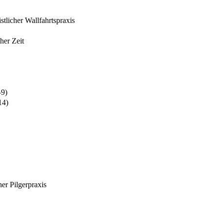
tlicher Wallfahrtspraxis
her Zeit
–9)
14)
her Pilgerpraxis