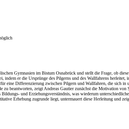
möglich
olischen Gymnasien im Bistum Osnabrück und stellt die Frage, ob dies
i, indem er die Ursprünge des Pilgerns und des Wallfahrens herleitet, i
er für eine Differenzierung zwischen Pilgern und Wallfahren, die sich 
hule zu beantworten, zeigt Andreas Gautier zunächst die Motivation v
as Bildungs- und Erziehungsverständnis, was wiederum unterschiedliche 
titative Erhebung zugrunde liegt, untermauert diese Herleitung und ze