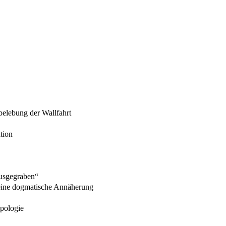
belebung der Wallfahrt
tion
ausgegraben“
 eine dogmatische Annäherung
opologie