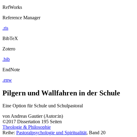
RefWorks
Reference Manager
.ris
BibTeX
Zotero
.bib
EndNote
.enw
Pilgern und Wallfahren in der Schule
Eine Option für Schule und Schulpastoral
von
Andreas Gautier (Autor:in)
©2017
Dissertation
195 Seiten
Theologie & Philosophie
Reihe:
Pastoralpsychologie und Spiritualität
, Band 20