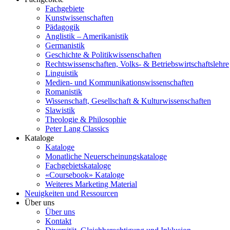
Fachgebiete
Kunstwissenschaften
Pädagogik
Anglistik – Amerikanistik
Germanistik
Geschichte & Politikwissenschaften
Rechtswissenschaften, Volks- & Betriebswirtschaftslehre
Linguistik
Medien- und Kommunikationswissenschaften
Romanistik
Wissenschaft, Gesellschaft & Kulturwissenschaften
Slawistik
Theologie & Philosophie
Peter Lang Classics
Kataloge
Kataloge
Monatliche Neuerscheinungskataloge
Fachgebietskataloge
«Coursebook» Kataloge
Weiteres Marketing Material
Neuigkeiten und Ressourcen
Über uns
Über uns
Kontakt