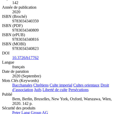
142
Année de publication
2020
ISBN (Broché)
9783034340359
ISBN (PDF)
9783034340809
ISBN (ePUB)
9783034340816
ISBN (MOBI)
9783034340823
DOI
10.3726/b17762
Langue
français
Date de parution
2020 (Septembre)
Mots Clés (Keywords)
Bacchanales
Chrétiens
Culte imperial
Cultes orientaux
Droit
d’association
Juifs
Liberté de culte
Persécutions
Publié
Bern, Berlin, Bruxelles, New York, Oxford, Warszawa, Wien,
2020. 142 p.
Sécurité des produits
Peter Lang Group AG