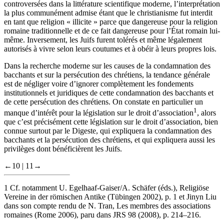
controversées dans la littérature scientifique moderne, l’interprétation
la plus communément admise étant que le christianisme fut interdit
en tant que religion « illicite » parce que dangereuse pour la religion
romaine traditionnelle et de ce fait dangereuse pour l’État romain lui-
même. Inversement, les Juifs furent tolérés et même légalement
autorisés à vivre selon leurs coutumes et à obéir à leurs propres lois.
Dans la recherche moderne sur les causes de la condamnation des
bacchants et sur la persécution des chrétiens, la tendance générale
est de négliger voire d’ignorer complètement les fondements
institutionnels et juridiques de cette condamnation des bacchants et
de cette persécution des chrétiens. On constate en particulier un
1
manque d’intérêt pour la législation sur le droit d’association
, alors
que c’est précisément cette législation sur le droit d’association, bien
connue surtout par le
Digeste
, qui expliquera la condamnation des
bacchants et la persécution des chrétiens, et qui expliquera aussi les
privilèges dont bénéficièrent les Juifs.
←10 |
11→
1
Cf. notamment U. Egelhaaf-Gaiser/A. Schäfer (éds.),
Religiöse
Vereine in der römischen Antike
(Tübingen 2002), p. 1 et Jinyn Liu
dans son compte rendu de N. Tran,
Les membres des associations
romaines
(Rome 2006), paru dans
JRS
98 (2008), p. 214–216.