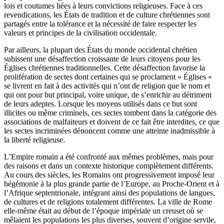
lois et coutumes liées à leurs convictions religieuses. Face à ces
revendications, les États de tradition et de culture chrétiennes sont
partagés entre la tolérance et la nécessité de faire respecter les
valeurs et principes de la civilisation occidentale.
Par ailleurs, la plupart des États du monde occidental chrétien
subissent une désaffection croissante de leurs citoyens pour les
Églises chrétiennes traditionnelles. Cette désaffection favorise la
prolifération de sectes dont certaines qui se proclament « Églises »
se livrent en fait à des activités qui n’ont de religion que le nom et
qui ont pour but principal, voire unique, de s’enrichir au détriment
de leurs adeptes. Lorsque les moyens utilisés dans ce but sont
illicites ou même criminels, ces sectes tombent dans la catégorie des
associations de malfaiteurs et doivent de ce fait être interdites, ce que
les sectes incriminées dénoncent comme une atteinte inadmissible à
la liberté religieuse.
L’Empire romain a été confronté aux mêmes problèmes, mais pour
des raisons et dans un contexte historique complètement différents.
Au cours des siècles, les Romains ont progressivement imposé leur
hégémonie à la plus grande partie de l’Europe, au Proche-Orient et à
l’Afrique septentrionale, intégrant ainsi des populations de langues,
de cultures et de religions totalement différentes. La ville de Rome
elle-même était au début de l’époque impériale un creuset où se
mêlaient les populations les plus diverses, souvent d’origine servile,