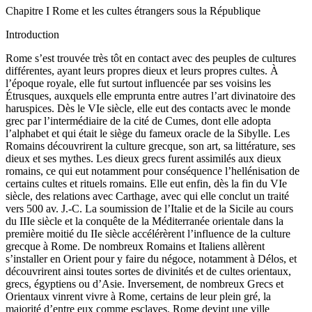
Chapitre I
Rome et les cultes étrangers sous la République
Introduction
Rome s’est trouvée très tôt en contact avec des peuples de cultures
différentes, ayant leurs propres dieux et leurs propres cultes. À
l’époque royale, elle fut surtout influencée par ses voisins les
Étrusques, auxquels elle emprunta entre autres l’art divinatoire des
haruspices. Dès le VI
e
siècle, elle eut des contacts avec le monde
grec par l’intermédiaire de la cité de Cumes, dont elle adopta
l’alphabet et qui était le siège du fameux oracle de la Sibylle. Les
Romains découvrirent la culture grecque, son art, sa littérature, ses
dieux et ses mythes. Les dieux grecs furent assimilés aux dieux
romains, ce qui eut notamment pour conséquence l’hellénisation de
certains cultes et rituels romains. Elle eut enfin, dès la fin du VI
e
siècle, des relations avec Carthage, avec qui elle conclut un traité
vers 500 av. J.-C. La soumission de l’Italie et de la Sicile au cours
du III
e
siècle et la conquête de la Méditerranée orientale dans la
première moitié du II
e
siècle accélérèrent l’influence de la culture
grecque à Rome. De nombreux Romains et Italiens allèrent
s’installer en Orient pour y faire du négoce, notamment à Délos, et
découvrirent ainsi toutes sortes de divinités et de cultes orientaux,
grecs, égyptiens ou d’Asie. Inversement, de nombreux Grecs et
Orientaux vinrent vivre à Rome, certains de leur plein gré, la
majorité d’entre eux comme esclaves. Rome devint une ville