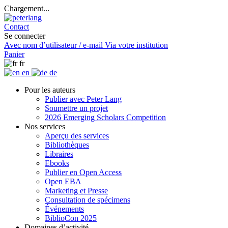
Chargement...
Contact
Se connecter
Avec nom d’utilisateur / e-mail
Via votre institution
Panier
fr
en
de
Pour les auteurs
Publier avec Peter Lang
Soumettre un projet
2026 Emerging Scholars Competition
Nos services
Aperçu des services
Bibliothèques
Libraires
Ebooks
Publier en Open Access
Open EBA
Marketing et Presse
Consultation de spécimens
Événements
BiblioCon 2025
Domaines d’activité