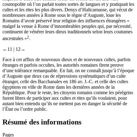
cosmopolite où l’on parlait toutes sortes de langues et y pratiquait les
cultes et les rites les plus divers. Denys d’Halicarnasse, qui vécut de
nombreuses années à Rome sous le règne d’Auguste, loue les
Romains d’avoir préservé leur religion des influences étrangères «
malgré la venue à Rome d’innombrables peuples qui, par nécessité,
continuent de vénérer leurs dieux traditionnels selon leurs coutumes
2
ancestrales »
.
←11 |
12→
Face à cet afflux de nouveaux dieux et de nouveaux cultes, parfois
étranges et parfois occultes, les autorités romaines firent preuve
d’une tolérance remarquable. En fait, on ne connaît jusqu’à l’époque
d’Auguste que deux cas de répressions systématiques d’un culte
étranger, celle des Bacchanales en 186 av. J.-C. et celle des cultes
égyptiens en ville de Rome dans les dernières années de la
République. Pour le reste, les citoyens romains comme les pérégrins
furent libres de participer aux cultes et rites qu’ils voulaient, pour
autant bien entendu qu’ils ne mettent pas en danger la sécurité de
l’État ou l’ordre public.
Résumé des informations
Pages