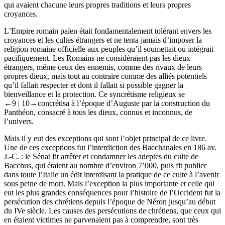
qui avaient chacune leurs propres traditions et leurs propres
croyances.
L’Empire romain païen était fondamentalement tolérant envers les
croyances et les cultes étrangers et ne tenta jamais d’imposer la
religion romaine officielle aux peuples qu’il soumettait ou intégrait
pacifiquement. Les Romains ne considéraient pas les dieux
étrangers, même ceux des ennemis, comme des rivaux de leurs
propres dieux, mais tout au contraire comme des alliés potentiels
qu’il fallait respecter et dont il fallait si possible gagner la
bienveillance et la protection. Ce syncrétisme religieux se
←9 |
10→
concrétisa à l’époque d’Auguste par la construction du
Panthéon, consacré à tous les dieux, connus et inconnus, de
l’univers.
Mais il y eut des exceptions qui sont l’objet principal de ce livre.
Une de ces exceptions fut l’interdiction des Bacchanales en 186 av.
J.-C. : le Sénat fit arrêter et condamner les adeptes du culte de
Bacchus, qui étaient au nombre d’environ 7’000, puis fit publier
dans toute l’Italie un édit interdisant la pratique de ce culte à l’avenir
sous peine de mort. Mais l’exception la plus importante et celle qui
eut les plus grandes conséquences pour l’histoire de l’Occident fut la
persécution des chrétiens depuis l’époque de Néron jusqu’au début
du IV
e
siècle. Les causes des persécutions de chrétiens, que ceux qui
en étaient victimes ne parvenaient pas à comprendre, sont très