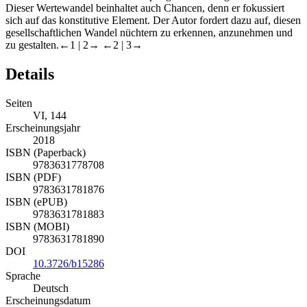
Dieser Wertewandel beinhaltet auch Chancen, denn er fokussiert
sich auf das konstitutive Element. Der Autor fordert dazu auf, diesen
gesellschaftlichen Wandel nüchtern zu erkennen, anzunehmen und
zu gestalten.
←1 |
2→
←2 |
3→
Details
Seiten
VI, 144
Erscheinungsjahr
2018
ISBN (Paperback)
9783631778708
ISBN (PDF)
9783631781876
ISBN (ePUB)
9783631781883
ISBN (MOBI)
9783631781890
DOI
10.3726/b15286
Sprache
Deutsch
Erscheinungsdatum