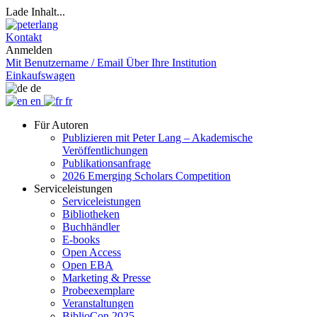
Lade Inhalt...
Kontakt
Anmelden
Mit Benutzername / Email
Über Ihre Institution
Einkaufswagen
de
en
fr
Für Autoren
Publizieren mit Peter Lang – Akademische
Veröffentlichungen
Publikationsanfrage
2026 Emerging Scholars Competition
Serviceleistungen
Serviceleistungen
Bibliotheken
Buchhändler
E-books
Open Access
Open EBA
Marketing & Presse
Probeexemplare
Veranstaltungen
BiblioCon 2025