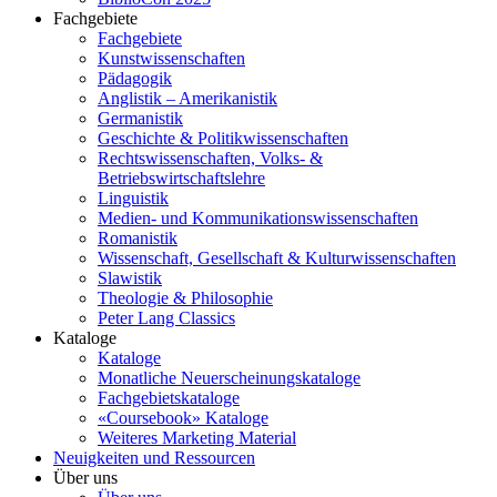
Fachgebiete
Fachgebiete
Kunstwissenschaften
Pädagogik
Anglistik – Amerikanistik
Germanistik
Geschichte & Politikwissenschaften
Rechtswissenschaften, Volks- &
Betriebswirtschaftslehre
Linguistik
Medien- und Kommunikationswissenschaften
Romanistik
Wissenschaft, Gesellschaft & Kulturwissenschaften
Slawistik
Theologie & Philosophie
Peter Lang Classics
Kataloge
Kataloge
Monatliche Neuerscheinungskataloge
Fachgebietskataloge
«Coursebook» Kataloge
Weiteres Marketing Material
Neuigkeiten und Ressourcen
Über uns