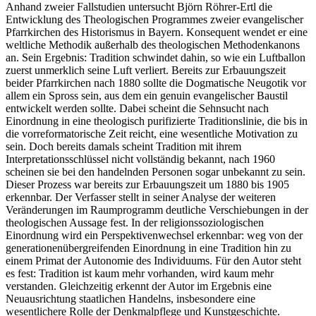
Anhand zweier Fallstudien untersucht Björn Röhrer-Ertl die
Entwicklung des Theologischen Programmes zweier evangelischer
Pfarrkirchen des Historismus in Bayern. Konsequent wendet er eine
weltliche Methodik außerhalb des theologischen Methodenkanons
an. Sein Ergebnis: Tradition schwindet dahin, so wie ein Luftballon
zuerst unmerklich seine Luft verliert. Bereits zur Erbauungszeit
beider Pfarrkirchen nach 1880 sollte die Dogmatische Neugotik vor
allem ein Spross sein, aus dem ein genuin evangelischer Baustil
entwickelt werden sollte. Dabei scheint die Sehnsucht nach
Einordnung in eine theologisch purifizierte Traditionslinie, die bis in
die vorreformatorische Zeit reicht, eine wesentliche Motivation zu
sein. Doch bereits damals scheint Tradition mit ihrem
Interpretationsschlüssel nicht vollständig bekannt, nach 1960
scheinen sie bei den handelnden Personen sogar unbekannt zu sein.
Dieser Prozess war bereits zur Erbauungszeit um 1880 bis 1905
erkennbar. Der Verfasser stellt in seiner Analyse der weiteren
Veränderungen im Raumprogramm deutliche Verschiebungen in der
theologischen Aussage fest. In der religionssoziologischen
Einordnung wird ein Perspektivenwechsel erkennbar: weg von der
generationenübergreifenden Einordnung in eine Tradition hin zu
einem Primat der Autonomie des Individuums. Für den Autor steht
es fest: Tradition ist kaum mehr vorhanden, wird kaum mehr
verstanden. Gleichzeitig erkennt der Autor im Ergebnis eine
Neuausrichtung staatlichen Handelns, insbesondere eine
wesentlichere Rolle der Denkmalpflege und Kunstgeschichte.