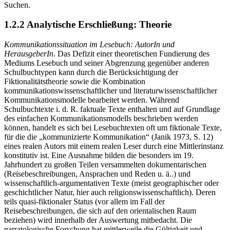
Suchen.
1.2.2
Analytische Erschließung: Theorie
Kommunikationssituation im Lesebuch: AutorIn und
HerausgeberIn
. Das Defizit einer theoretischen Fundierung des
Mediums Lesebuch und seiner Abgrenzung gegenüber anderen
Schulbuchtypen kann durch die Berücksichtigung der
Fiktionalitätstheorie sowie die Kombination
kommunikationswissenschaftlicher und literaturwissenschaftlicher
Kommunikationsmodelle bearbeitet werden. Während
Schulbuchtexte i. d. R. faktuale Texte enthalten und auf Grundlage
des einfachen Kommunikationsmodells beschrieben werden
können, handelt es sich bei Lesebuchtexten oft um fiktionale Texte,
für die die „kommunizierte Kommunikation“ (Janik 1973, S. 12)
eines realen Autors mit einem realen Leser durch eine Mittlerinstanz
konstitutiv ist. Eine Ausnahme bilden die besonders im 19.
Jahrhundert zu großen Teilen versammelten dokumentarischen
(Reisebeschreibungen, Ansprachen und Reden u. ä..) und
wissenschaftlich-argumentativen Texte (meist geographischer oder
geschichtlicher Natur, hier auch religionswissenschaftlich). Deren
teils quasi-fiktionaler Status (vor allem im Fall der
Reisebeschreibungen, die sich auf den orientalischen Raum
beziehen) wird innerhalb der Auswertung mitbedacht. Die
narratologische Forschung hat mittlerweile die Gültigkeit und