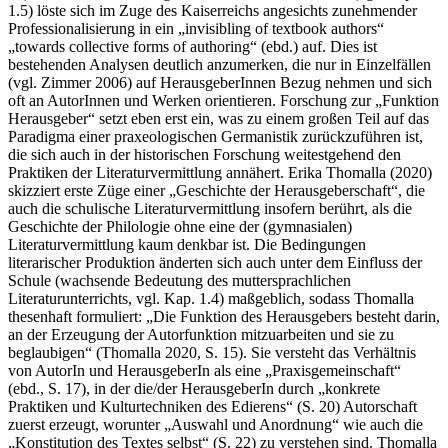
1.5) löste sich im Zuge des Kaiserreichs angesichts zunehmender
Professionalisierung in ein „invisibling of textbook authors“
„towards collective forms of authoring“ (ebd.) auf. Dies ist
bestehenden Analysen deutlich anzumerken, die nur in Einzelfällen
(vgl. Zimmer 2006) auf HerausgeberInnen Bezug nehmen und sich
oft an AutorInnen und Werken orientieren. Forschung zur „Funktion
Herausgeber“ setzt eben erst ein, was zu einem großen Teil auf das
Paradigma einer praxeologischen Germanistik zurückzuführen ist,
die sich auch in der historischen Forschung weitestgehend den
Praktiken der Literaturvermittlung annähert. Erika Thomalla (2020)
skizziert erste Züge einer „Geschichte der Herausgeberschaft“, die
auch die schulische Literaturvermittlung insofern berührt, als die
Geschichte der Philologie ohne eine der (gymnasialen)
Literaturvermittlung kaum denkbar ist. Die Bedingungen
literarischer Produktion änderten sich auch unter dem Einfluss der
Schule (wachsende Bedeutung des muttersprachlichen
Literaturunterrichts, vgl. Kap. 1.4) maßgeblich, sodass Thomalla
thesenhaft formuliert: „Die Funktion des Herausgebers besteht darin,
an der Erzeugung der Autorfunktion mitzuarbeiten und sie zu
beglaubigen“ (Thomalla 2020, S. 15). Sie versteht das Verhältnis
von AutorIn und HerausgeberIn als eine „Praxisgemeinschaft“
(ebd., S. 17), in der die/der HerausgeberIn durch „konkrete
Praktiken und Kulturtechniken des Edierens“ (S. 20) Autorschaft
zuerst erzeugt, worunter „Auswahl und Anordnung“ wie auch die
„Konstitution des Textes selbst“ (S. 22) zu verstehen sind. Thomalla