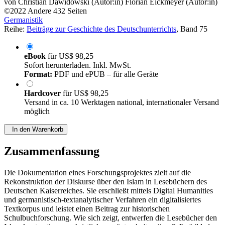
von
Christian Dawidowski (Autor:in)
Florian Eickmeyer (Autor:in)
©2022
Andere
432 Seiten
Germanistik
Reihe:
Beiträge zur Geschichte des Deutschunterrichts
, Band 75
eBook
für
US$ 98,25
Sofort herunterladen. Inkl. MwSt.
Format:
PDF und ePUB – für alle Geräte
Hardcover
für
US$ 98,25
Versand in ca. 10 Werktagen national, internationaler Versand
möglich
In den Warenkorb
Zusammenfassung
Die Dokumentation eines Forschungsprojektes zielt auf die
Rekonstruktion der Diskurse über den Islam in Lesebüchern des
Deutschen Kaiserreiches. Sie erschließt mittels Digital Humanities
und germanistisch-textanalytischer Verfahren ein digitalisiertes
Textkorpus und leistet einen Beitrag zur historischen
Schulbuchforschung. Wie sich zeigt, entwerfen die Lesebücher den