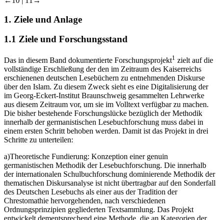
←10 | 11→
1.
Ziele und Anlage
1.1
Ziele und Forschungsstand
1
Das in diesem Band dokumentierte Forschungsprojekt
zielt auf die
vollständige Erschließung der den im Zeitraum des Kaiserreichs
erschienenen deutschen Lesebüchern zu entnehmenden Diskurse
über den Islam. Zu diesem Zweck sieht es eine Digitalisierung der
im Georg-Eckert-Institut Braunschweig gesammelten Lehrwerke
aus diesem Zeitraum vor, um sie im Volltext verfügbar zu machen.
Die bisher bestehende Forschungslücke bezüglich der Methodik
innerhalb der germanistischen Lesebuchforschung muss dabei in
einem ersten Schritt behoben werden. Damit ist das Projekt in drei
Schritte zu unterteilen:
a)
Theoretische Fundierung: Konzeption einer genuin
germanistischen Methodik der Lesebuchforschung. Die innerhalb
der internationalen Schulbuchforschung dominierende Methodik der
thematischen Diskursanalyse ist nicht übertragbar auf den Sonderfall
des Deutschen Lesebuchs als einer aus der Tradition der
Chrestomathie hervorgehenden, nach verschiedenen
Ordnungsprinzipien gegliederten Textsammlung. Das Projekt
entwickelt dementsprechend eine Methode, die an Kategorien der