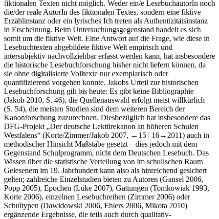
fiktionalen Texten nicht möglich. Weder ein/e LesebuchautorIn noch
die/der reale AutorIn des fiktionalen Textes, sondern eine fiktive
Erzählinstanz oder ein lyrisches Ich treten als Authentizitätsinstanz
in Erscheinung. Beim Untersuchungsgegenstand handelt es sich
somit um die fiktive Welt. Eine Antwort auf die Frage, wie diese in
Lesebuchtexten abgebildete fiktive Welt empirisch und
intersubjektiv nachvollziehbar erfasst werden kann, hat insbesondere
die historische Lesebuchforschung bisher nicht liefern können, da
sie ohne digitalisierte Volltexte nur exemplarisch oder
quantifizierend vorgehen konnte. Jakobs Urteil zur historischen
Lesebuchforschung gilt bis heute: Es gibt keine Bibliographie
(Jakob 2010, S. 46), die Quellenauswahl erfolgt meist willkürlich
(S. 54), die meisten Studien sind dem weiteren Bereich der
Kanonforschung zuzurechnen. Diesbezüglich hat insbesondere das
DFG-Projekt „Der deutsche Lektürekanon an höheren Schulen
Westfalens“ (Korte/Zimmer/Jakob 2007,
←15 | 16→
2011) auch in
methodischer Hinsicht Maßstäbe gesetzt – dies jedoch mit dem
Gegenstand Schulprogramm, nicht dem Deutschen Lesebuch. Das
Wissen über die statistische Verteilung von im schulischen Raum
Gelesenem im 19. Jahrhundert kann also als hinreichend gesichert
gelten; zahlreiche Einzelstudien bieten zu Autoren (Gansel 2006,
Popp 2005), Epochen (Lüke 2007), Gattungen (Tomkowiak 1993,
Korte 2006), einzelnen Lesebuchreihen (Zimmer 2006) oder
Schultypen (Dawidowski 2006, Ehlers 2006, Mikota 2010)
ergänzende Ergebnisse, die teils auch durch qualitativ-