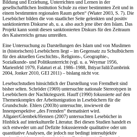
Bildung und Erziehung, Unterrichten und Lernen in der
gesellschaftlichen Institution Schule zu einer bestimmten Zeit und in
einem bestimmten regionalen Raum geben“ (Wiater 2003, S. 7). Die
Lesebücher bilden die von staatlicher Seite gelenkten und positiv
sanktionierten Diskurse ab, u. a. also auch jene über den Islam. Das
Projekt kann somit diesen sanktionierten Diskurs für den Zeitraum
des Kaiserreichs genau umreißen.
Eine Untersuchung zu Darstellungen des Islam und von Muslimen
in (historischen) Lesebüchern liegt – im Gegensatz zu Schulbüchern
für den aktuellen Geschichts-, Religions-, Geographie-,
Sozialkunde- und Politikunterricht (vgl. u. a. Weymar 1956,
Marienfeld 1979, Falaturi et al. 1986–1988, Ihtiyar/Jalil/Zumbrink
2004, Jonker 2010, GEI 2011) – bislang nicht vor.
Lesebuchstudien hinsichtlich der Darstellung von Fremdheit sind
bisher selten. Schröder (1969) untersuchte nationale Stereotypen in
Lesebüchern der Nachkriegszeit. Hauff (1990) fokussierte auf den
Themenkomplex der Arbeitsmigration in Lesebüchern für die
Grundschule. Ehlers (2003b) untersuchte, inwieweit die
Innenperspektive „des Fremden“ thematisiert wird.
Allgaier/Glembek/Hennen (2007) untersuchten Lesebücher in
Hinblick auf interkulturelle Literatur. Bei diesen Studien handelt es
sich entweder um auf Defizite fokussierende qualitative oder um
quantitative Analysen, die jedoch nur bedingt intersubjektiv