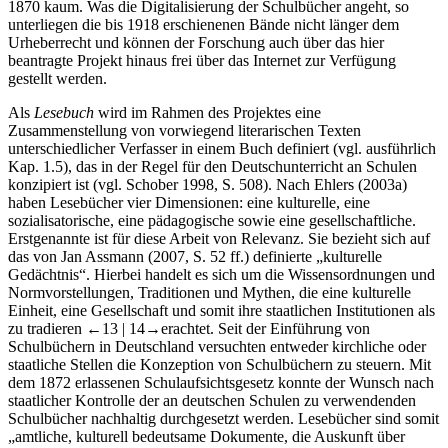
1870 kaum. Was die Digitalisierung der Schulbücher angeht, so
unterliegen die bis 1918 erschienenen Bände nicht länger dem
Urheberrecht und können der Forschung auch über das hier
beantragte Projekt hinaus frei über das Internet zur Verfügung
gestellt werden.
Als
Lesebuch
wird im Rahmen des Projektes eine
Zusammenstellung von vorwiegend literarischen Texten
unterschiedlicher Verfasser in einem Buch definiert (vgl. ausführlich
Kap. 1.5), das in der Regel für den Deutschunterricht an Schulen
konzipiert ist (vgl. Schober 1998, S. 508). Nach Ehlers (2003a)
haben Lesebücher vier Dimensionen: eine kulturelle, eine
sozialisatorische, eine pädagogische sowie eine gesellschaftliche.
Erstgenannte ist für diese Arbeit von Relevanz. Sie bezieht sich auf
das von Jan Assmann (2007, S. 52 ff.) definierte „kulturelle
Gedächtnis“. Hierbei handelt es sich um die Wissensordnungen und
Normvorstellungen, Traditionen und Mythen, die eine kulturelle
Einheit, eine Gesellschaft und somit ihre staatlichen Institutionen als
zu tradieren
←13 | 14→
erachtet. Seit der Einführung von
Schulbüchern in Deutschland versuchten entweder kirchliche oder
staatliche Stellen die Konzeption von Schulbüchern zu steuern. Mit
dem 1872 erlassenen Schulaufsichtsgesetz konnte der Wunsch nach
staatlicher Kontrolle der an deutschen Schulen zu verwendenden
Schulbücher nachhaltig durchgesetzt werden. Lesebücher sind somit
„amtliche, kulturell bedeutsame Dokumente, die Auskunft über