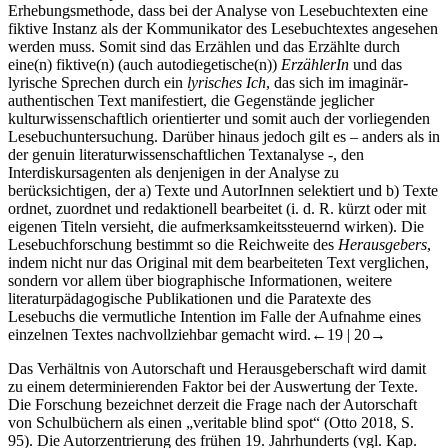
Erhebungsmethode, dass bei der Analyse von Lesebuchtexten eine
fiktive Instanz als der Kommunikator des Lesebuchtextes angesehen
werden muss. Somit sind das Erzählen und das Erzählte durch
eine(n) fiktive(n) (auch autodiegetische(n))
ErzählerIn
und das
lyrische Sprechen durch ein
lyrisches Ich
, das sich im imaginär-
authentischen Text manifestiert, die Gegenstände jeglicher
kulturwissenschaftlich orientierter und somit auch der vorliegenden
Lesebuchuntersuchung. Darüber hinaus jedoch gilt es – anders als in
der genuin literaturwissenschaftlichen Textanalyse -, den
Interdiskursagenten als denjenigen in der Analyse zu
berücksichtigen, der a) Texte und AutorInnen selektiert und b) Texte
ordnet, zuordnet und redaktionell bearbeitet (i. d. R. kürzt oder mit
eigenen Titeln versieht, die aufmerksamkeitssteuernd wirken). Die
Lesebuchforschung bestimmt so die Reichweite des
Herausgebers
,
indem nicht nur das Original mit dem bearbeiteten Text verglichen,
sondern vor allem über biographische Informationen, weitere
literaturpädagogische Publikationen und die Paratexte des
Lesebuchs die vermutliche Intention im Falle der Aufnahme eines
einzelnen Textes nachvollziehbar gemacht wird.
←19 | 20→
Das Verhältnis von Autorschaft und Herausgeberschaft wird damit
zu einem determinierenden Faktor bei der Auswertung der Texte.
Die Forschung bezeichnet derzeit die Frage nach der Autorschaft
von Schulbüchern als einen „veritable blind spot“ (Otto 2018, S.
95). Die Autorzentrierung des frühen 19. Jahrhunderts (vgl. Kap.