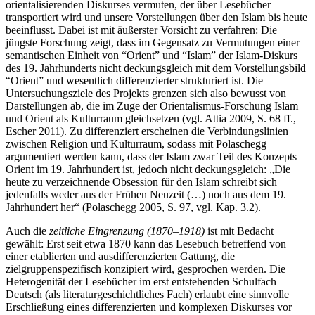
orientalisierenden Diskurses vermuten, der über Lesebücher
transportiert wird und unsere Vorstellungen über den Islam bis heute
beeinflusst. Dabei ist mit äußerster Vorsicht zu verfahren: Die
jüngste Forschung zeigt, dass im Gegensatz zu Vermutungen einer
semantischen Einheit von “Orient” und “Islam” der Islam-Diskurs
des 19. Jahrhunderts nicht deckungsgleich mit dem Vorstellungsbild
“Orient” und wesentlich differenzierter strukturiert ist. Die
Untersuchungsziele des Projekts grenzen sich also bewusst von
Darstellungen ab, die im Zuge der Orientalismus-Forschung Islam
und Orient als Kulturraum gleichsetzen (vgl. Attia 2009, S. 68 ff.,
Escher 2011). Zu differenziert erscheinen die Verbindungslinien
zwischen Religion und Kulturraum, sodass mit Polaschegg
argumentiert werden kann, dass der Islam zwar Teil des Konzepts
Orient im 19. Jahrhundert ist, jedoch nicht deckungsgleich: „Die
heute zu verzeichnende Obsession für den Islam schreibt sich
jedenfalls weder aus der Frühen Neuzeit (…) noch aus dem 19.
Jahrhundert her“ (Polaschegg 2005, S. 97, vgl. Kap. 3.2).
Auch die
zeitliche Eingrenzung (1870–1918)
ist mit Bedacht
gewählt: Erst seit etwa 1870 kann das Lesebuch betreffend von
einer etablierten und ausdifferenzierten Gattung, die
zielgruppenspezifisch konzipiert wird, gesprochen werden. Die
Heterogenität der Lesebücher im erst entstehenden Schulfach
Deutsch (als literaturgeschichtliches Fach) erlaubt eine sinnvolle
Erschließung eines differenzierten und komplexen Diskurses vor