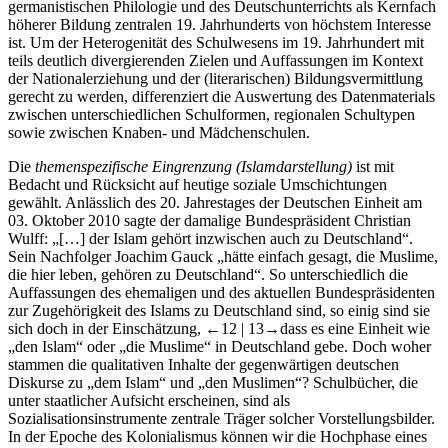
germanistischen Philologie und des Deutschunterrichts als Kernfach
höherer Bildung zentralen 19. Jahrhunderts von höchstem Interesse
ist. Um der Heterogenität des Schulwesens im 19. Jahrhundert mit
teils deutlich divergierenden Zielen und Auffassungen im Kontext
der Nationalerziehung und der (literarischen) Bildungsvermittlung
gerecht zu werden, differenziert die Auswertung des Datenmaterials
zwischen unterschiedlichen Schulformen, regionalen Schultypen
sowie zwischen Knaben- und Mädchenschulen.
Die
themenspezifische Eingrenzung (Islamdarstellung)
ist mit
Bedacht und Rücksicht auf heutige soziale Umschichtungen
gewählt. Anlässlich des 20. Jahrestages der Deutschen Einheit am
03. Oktober 2010 sagte der damalige Bundespräsident Christian
Wulff: „[…] der Islam gehört inzwischen auch zu Deutschland“.
Sein Nachfolger Joachim Gauck „hätte einfach gesagt, die Muslime,
die hier leben, gehören zu Deutschland“. So unterschiedlich die
Auffassungen des ehemaligen und des aktuellen Bundespräsidenten
zur Zugehörigkeit des Islams zu Deutschland sind, so einig sind sie
sich doch in der Einschätzung,
←12 | 13→
dass es eine Einheit wie
„den Islam“ oder „die Muslime“ in Deutschland gebe. Doch woher
stammen die qualitativen Inhalte der gegenwärtigen deutschen
Diskurse zu „dem Islam“ und „den Muslimen“? Schulbücher, die
unter staatlicher Aufsicht erscheinen, sind als
Sozialisationsinstrumente zentrale Träger solcher Vorstellungsbilder.
In der Epoche des Kolonialismus können wir die Hochphase eines