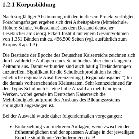
1.2.1
Korpusbildung
Nach sorgfältiger Abstimmung mit den in diesem Projekt verfolgten
Forschungsfragen ergeben sich drei Arbeitspakete (Mittelschule,
Höhere Schule, Volksschule) aus dem Bestand deutscher
Lesebücher am Georg-Eckert-Institut mit einem Gesamtvolumen
von 1.351 Bänden mit ca. 456.500 Seiten (vgl. ausführlich zum
Korpus Kap. 1.3).
Die Bestände der Epoche des Deutschen Kaiserreichs zeichnen sich
durch zahlreiche Auflagen eines Schulbuches über einen längeren
Zeitraum aus. Damit verbunden sind auch häufig Titeländerungen
anzutreffen. Signifikant für die Schulbuchproduktion ist eine
erhebliche regionale Ausdifferenzierung („Regionalausgaben“) für
die damals vorherrschenden Kleinstaaten. Sehr kennzeichnend für
den Typus Schulbuch ist eine hohe Anzahl an mehrbändigen
Werken, wobei gerade im Deutschen Kaiserreich die
Mehrbändigkeit aufgrund des Ausbaus des Bildungssystems
sprunghaft angestiegen ist.
Bei der Auswahl wurde daher folgendermaßen vorgegangen:
Einbeziehung von mehreren Auflagen, wenn zwischen der
frühestmöglichen und der spätesten Auflage in der jeweiligen
Epoche signifikante Veränderungen (z. B.