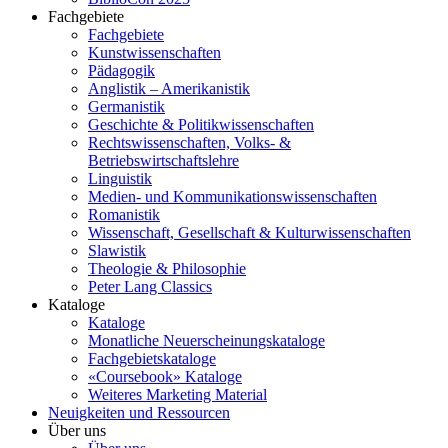
Fachgebiete
Fachgebiete
Kunstwissenschaften
Pädagogik
Anglistik – Amerikanistik
Germanistik
Geschichte & Politikwissenschaften
Rechtswissenschaften, Volks- &
Betriebswirtschaftslehre
Linguistik
Medien- und Kommunikationswissenschaften
Romanistik
Wissenschaft, Gesellschaft & Kulturwissenschaften
Slawistik
Theologie & Philosophie
Peter Lang Classics
Kataloge
Kataloge
Monatliche Neuerscheinungskataloge
Fachgebietskataloge
«Coursebook» Kataloge
Weiteres Marketing Material
Neuigkeiten und Ressourcen
Über uns