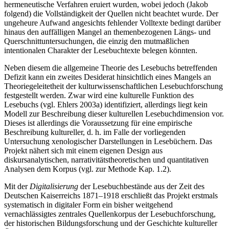
hermeneutische Verfahren eruiert wurden, wobei jedoch (Jakob
folgend) die Vollständigkeit der Quellen nicht beachtet wurde. Der
ungeheure Aufwand angesichts fehlender Volltexte bedingt darüber
hinaus den auffälligen Mangel an themenbezogenen Längs- und
Querschnittuntersuchungen, die einzig den mutmaßlichen
intentionalen Charakter der Lesebuchtexte belegen könnten.
Neben diesem die allgemeine Theorie des Lesebuchs betreffenden
Defizit kann ein zweites Desiderat hinsichtlich eines Mangels an
Theoriegeleitetheit der kulturwissenschaftlichen Lesebuchforschung
festgestellt werden. Zwar wird eine kulturelle Funktion des
Lesebuchs (vgl. Ehlers 2003a) identifiziert, allerdings liegt kein
Modell zur Beschreibung dieser kulturellen Lesebuchdimension vor.
Dieses ist allerdings die Voraussetzung für eine empirische
Beschreibung kultureller, d. h. im Falle der vorliegenden
Untersuchung xenologischer Darstellungen in Lesebüchern. Das
Projekt nähert sich mit einem eigenen Design aus
diskursanalytischen, narrativitätstheoretischen und quantitativen
Analysen dem Korpus (vgl. zur Methode Kap. 1.2).
Mit der
Digitalisierung
der Lesebuchbestände aus der Zeit des
Deutschen Kaiserreichs 1871–1918 erschließt das Projekt erstmals
systematisch in digitaler Form ein bisher weitgehend
vernachlässigtes zentrales Quellenkorpus der Lesebuchforschung,
der historischen Bildungsforschung und der Geschichte kultureller