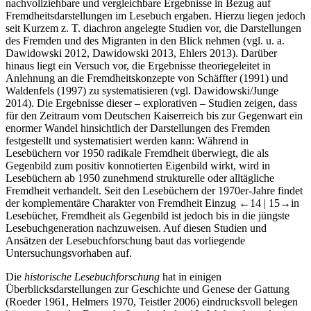
nachvollziehbare und vergleichbare Ergebnisse in Bezug auf
Fremdheitsdarstellungen im Lesebuch ergaben. Hierzu liegen jedoch
seit Kurzem z. T. diachron angelegte Studien vor, die Darstellungen
des Fremden und des Migranten in den Blick nehmen (vgl. u. a.
Dawidowski 2012, Dawidowski 2013, Ehlers 2013). Darüber
hinaus liegt ein Versuch vor, die Ergebnisse theoriegeleitet in
Anlehnung an die Fremdheitskonzepte von Schäffter (1991) und
Waldenfels (1997) zu systematisieren (vgl. Dawidowski/Junge
2014). Die Ergebnisse dieser – explorativen – Studien zeigen, dass
für den Zeitraum vom Deutschen Kaiserreich bis zur Gegenwart ein
enormer Wandel hinsichtlich der Darstellungen des Fremden
festgestellt und systematisiert werden kann: Während in
Lesebüchern vor 1950 radikale Fremdheit überwiegt, die als
Gegenbild zum positiv konnotierten Eigenbild wirkt, wird in
Lesebüchern ab 1950 zunehmend strukturelle oder alltägliche
Fremdheit verhandelt. Seit den Lesebüchern der 1970er-Jahre findet
der komplementäre Charakter von Fremdheit Einzug
←14 | 15→
in
Lesebücher, Fremdheit als Gegenbild ist jedoch bis in die jüngste
Lesebuchgeneration nachzuweisen. Auf diesen Studien und
Ansätzen der Lesebuchforschung baut das vorliegende
Untersuchungsvorhaben auf.
Die
historische Lesebuchforschung
hat in einigen
Überblicksdarstellungen zur Geschichte und Genese der Gattung
(Roeder 1961, Helmers 1970, Teistler 2006) eindrucksvoll belegen