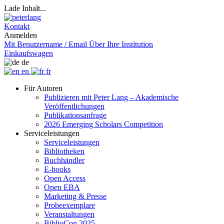
Lade Inhalt...
Kontakt
Anmelden
Mit Benutzername / Email
Über Ihre Institution
Einkaufswagen
de
en
fr
Für Autoren
Publizieren mit Peter Lang – Akademische
Veröffentlichungen
Publikationsanfrage
2026 Emerging Scholars Competition
Serviceleistungen
Serviceleistungen
Bibliotheken
Buchhändler
E-books
Open Access
Open EBA
Marketing & Presse
Probeexemplare
Veranstaltungen
BiblioCon 2025