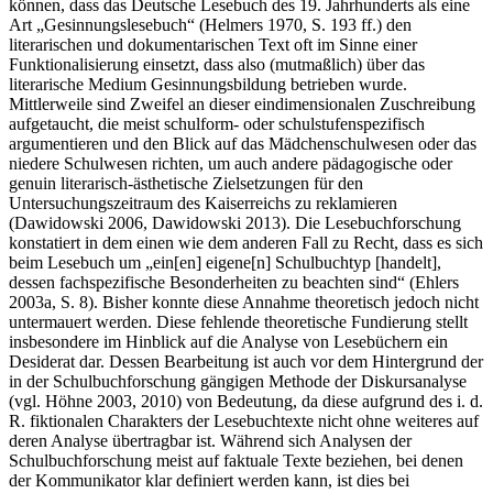
können, dass das Deutsche Lesebuch des 19. Jahrhunderts als eine
Art „Gesinnungslesebuch“ (Helmers 1970, S. 193 ff.) den
literarischen und dokumentarischen Text oft im Sinne einer
Funktionalisierung einsetzt, dass also (mutmaßlich) über das
literarische Medium Gesinnungsbildung betrieben wurde.
Mittlerweile sind Zweifel an dieser eindimensionalen Zuschreibung
aufgetaucht, die meist schulform- oder schulstufenspezifisch
argumentieren und den Blick auf das Mädchenschulwesen oder das
niedere Schulwesen richten, um auch andere pädagogische oder
genuin literarisch-ästhetische Zielsetzungen für den
Untersuchungszeitraum des Kaiserreichs zu reklamieren
(Dawidowski 2006, Dawidowski 2013). Die Lesebuchforschung
konstatiert in dem einen wie dem anderen Fall zu Recht, dass es sich
beim Lesebuch um „ein[en] eigene[n]‌ Schulbuchtyp [handelt],
dessen fachspezifische Besonderheiten zu beachten sind“ (Ehlers
2003a, S. 8). Bisher konnte diese Annahme theoretisch jedoch nicht
untermauert werden. Diese fehlende theoretische Fundierung stellt
insbesondere im Hinblick auf die Analyse von Lesebüchern ein
Desiderat dar. Dessen Bearbeitung ist auch vor dem Hintergrund der
in der Schulbuchforschung gängigen Methode der Diskursanalyse
(vgl. Höhne 2003, 2010) von Bedeutung, da diese aufgrund des i. d.
R. fiktionalen Charakters der Lesebuchtexte nicht ohne weiteres auf
deren Analyse übertragbar ist. Während sich Analysen der
Schulbuchforschung meist auf faktuale Texte beziehen, bei denen
der Kommunikator klar definiert werden kann, ist dies bei