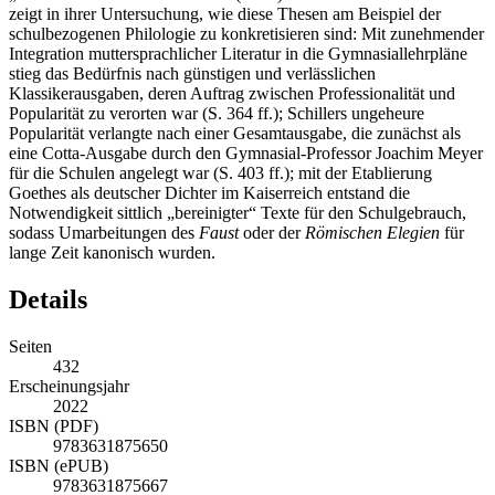
zeigt in ihrer Untersuchung, wie diese Thesen am Beispiel der
schulbezogenen Philologie zu konkretisieren sind: Mit zunehmender
Integration muttersprachlicher Literatur in die Gymnasiallehrpläne
stieg das Bedürfnis nach günstigen und verlässlichen
Klassikerausgaben, deren Auftrag zwischen Professionalität und
Popularität zu verorten war (S. 364 ff.); Schillers ungeheure
Popularität verlangte nach einer Gesamtausgabe, die zunächst als
eine Cotta-Ausgabe durch den Gymnasial-Professor Joachim Meyer
für die Schulen angelegt war (S. 403 ff.); mit der Etablierung
Goethes als deutscher Dichter im Kaiserreich entstand die
Notwendigkeit sittlich „bereinigter“ Texte für den Schulgebrauch,
sodass Umarbeitungen des
Faust
oder der
Römischen Elegien
für
lange Zeit kanonisch wurden.
Details
Seiten
432
Erscheinungsjahr
2022
ISBN (PDF)
9783631875650
ISBN (ePUB)
9783631875667