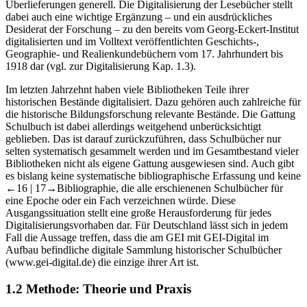
Überlieferungen generell. Die Digitalisierung der Lesebücher stellt
dabei auch eine wichtige Ergänzung – und ein ausdrückliches
Desiderat der Forschung – zu den bereits vom Georg-Eckert-Institut
digitalisierten und im Volltext veröffentlichten Geschichts-,
Geographie- und Realienkundebüchern vom 17. Jahrhundert bis
1918 dar (vgl. zur Digitalisierung Kap. 1.3).
Im letzten Jahrzehnt haben viele Bibliotheken Teile ihrer
historischen Bestände digitalisiert. Dazu gehören auch zahlreiche für
die historische Bildungsforschung relevante Bestände. Die Gattung
Schulbuch ist dabei allerdings weitgehend unberücksichtigt
geblieben. Das ist darauf zurückzuführen, dass Schulbücher nur
selten systematisch gesammelt werden und im Gesamtbestand vieler
Bibliotheken nicht als eigene Gattung ausgewiesen sind. Auch gibt
es bislang keine systematische bibliographische Erfassung und keine
←16 | 17→
Bibliographie, die alle erschienenen Schulbücher für
eine Epoche oder ein Fach verzeichnen würde. Diese
Ausgangssituation stellt eine große Herausforderung für jedes
Digitalisierungsvorhaben dar. Für Deutschland lässt sich in jedem
Fall die Aussage treffen, dass die am GEI mit GEI-Digital im
Aufbau befindliche digitale Sammlung historischer Schulbücher
(
www.gei-digital.de
) die einzige ihrer Art ist.
1.2
Methode: Theorie und Praxis