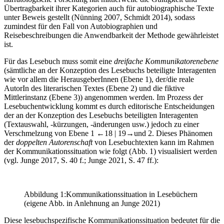
Übertragbarkeit ihrer Kategorien auch für autobiographische Texte
unter Beweis gestellt (Nünning 2007, Schmidt 2014), sodass
zumindest für den Fall von Autobiographien und
Reisebeschreibungen die Anwendbarkeit der Methode gewährleistet
ist.
Für das Lesebuch muss somit eine
dreifache Kommunikatorenebene
(sämtliche an der Konzeption des Lesebuchs beteiligte Interagenten
wie vor allem die HerausgeberInnen (Ebene 1), der/die reale
AutorIn des literarischen Textes (Ebene 2) und die fiktive
Mittlerinstanz (Ebene 3)) angenommen werden. Im Prozess der
Lesebuchentwicklung kommt es durch editorische Entscheidungen
der an der Konzeption des Lesebuchs beteiligten Interagenten
(Textauswahl, -kürzungen, -änderungen usw.) jedoch zu einer
Verschmelzung von Ebene 1
←18 | 19→
und 2. Dieses Phänomen
der
doppelten Autorenschaft
von Lesebuchtexten kann im Rahmen
der Kommunikationssituation wie folgt (Abb. 1) visualisiert werden
(vgl. Junge 2017, S. 40 f.; Junge 2021, S. 47 ff.):
Abbildung 1:
Kommunikationssituation in Lesebüchern
(eigene Abb. in Anlehnung an Junge 2021)
Diese lesebuchspezifische Kommunikationssituation bedeutet für die