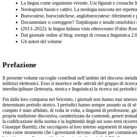
La lingua come organismo vivente. Usi figurati e cronache 
Neologismi buoni e cattivi. La neologia nascosta nei repertor
Burocratese, burocratichese, angloburocratese: riferimenti e
Documentare o correggere? Turpiloquio e insulti omofobici n
(2013–2022): la lingua italiana vista oltreoceano (Fabio Ross
Dal giornale online al blog: esempi di cronaca linguistica 2.0
Gli autori del volume
Prefazione
Il presente volume raccoglie contributi nell’ambito del discorso metaling
indirizzi elettronici. Esso si inserisce nelle attività del gruppo di r
interdisciplinare (letteraria, storica e linguistica) la ricerca sui periodi
Fin dalla loro comparsa nel Seicento, i giornali non hanno mai smesso d
determinato periodo storico. I periodici hanno sempre assunto su di sé t
compito è stato affidato, di volta in volta, a linguisti di professione, 
propria tradizione discorsiva, caratterizzata da contenuti, generi testuali
la codificazione della norma e la legittimità degli usi sono temi ricorr
Giuseppe Baretti), che raccolgono al loro interno argomenti di stampo 
vista come strumento che i governanti devono affinare per comunicare 