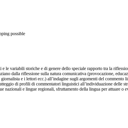
pping possible
e le variabili storiche e di genere dello speciale rapporto tra la riflession
paziano dalla riflessione sulla natura comunicativa (provocazione, educa
n giornalista e i lettori ecc.) all’indagine sugli argomenti del commento l
atteggio di profili di commentatori linguistici all’individuazione delle str
e nazionali e lingue regionali, sfruttamento della lingua per attuare o ev