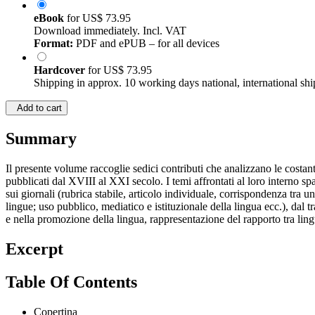
eBook
for
US$ 73.95
Download immediately. Incl. VAT
Format:
PDF and ePUB – for all devices
Hardcover
for
US$ 73.95
Shipping in approx. 10 working days national, international shi
Add to cart
Summary
Il presente volume raccoglie sedici contributi che analizzano le costanti 
pubblicati dal XVIII al XXI secolo. I temi affrontati al loro interno s
sui giornali (rubrica stabile, articolo individuale, corrispondenza tra u
lingue; uso pubblico, mediatico e istituzionale della lingua ecc.), dal tr
e nella promozione della lingua, rappresentazione del rapporto tra lingu
Excerpt
Table Of Contents
Copertina