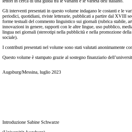
lettori in cerca di una guida tra le varianti e le varietà dell’italiano.
Gli interventi presentati in questo volume indagano le costanti e le varia
periodici, quotidiani, riviste letterarie, pubblicati a partire dal XVIII
forme testuali del commento linguistico sui giornali (rubrica stabile, a
innovazioni in genere, rapporti con le altre lingue, uso pubblico, mediati
lingua nei giornali (stereotipi nella pubblicità e nella promozione dell
sociale).
I contributi presentati nel volume sono stati valutati anonimamente c
Questo volume è stampato grazie al sostegno finanziario dell’universi
Augsburg/Messina, luglio 2023
Introduzione Sabine Schwarze