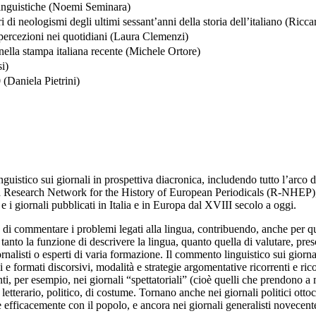
linguistiche (Noemi Seminara)
i di neologismi degli ultimi sessant’anni della storia dell’italiano (Ric
 percezioni nei quotidiani (Laura Clemenzi)
ella stampa italiana recente (Michele Ortore)
i)
 (Daniela Pietrini)
uistico sui giornali in prospettiva diacronica, includendo tutto l’arco di
icerca Research Network for the History of European Periodicals (R-NHEP),
ci e i giornali pubblicati in Italia e in Europa dal XVIII secolo a oggi.
i commentare i problemi legati alla lingua, contribuendo, anche per ques
anto la funzione di descrivere la lingua, quanto quella di valutare, presc
giornalisti o esperti di varia formazione. Il commento linguistico sui gior
 e formati discorsivi, modalità e strategie argomentative ricorrenti e ricono
enti, per esempio, nei giornali “spettatoriali” (cioè quelli che prendono 
letterario, politico, di costume. Tornano anche nei giornali politici ot
efficacemente con il popolo, e ancora nei giornali generalisti novecente