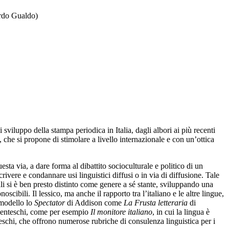
cardo Gualdo)
 sviluppo della stampa periodica in Italia, dagli albori ai più recenti
 che si propone di stimolare a livello internazionale e con un’ottica
ta via, a dare forma al dibattito socioculturale e politico di un
rivere e condannare usi linguistici diffusi o in via di diffusione. Tale
nali si è ben presto distinto come genere a sé stante, sviluppando una
scibili. Il lessico, ma anche il rapporto tra l’italiano e le altre lingue,
a modello lo
Spectator
di Addison come
La Frusta letteraria
di
tocenteschi, come per esempio
Il monitore italiano
, in cui la lingua è
schi, che offrono numerose rubriche di consulenza linguistica per i