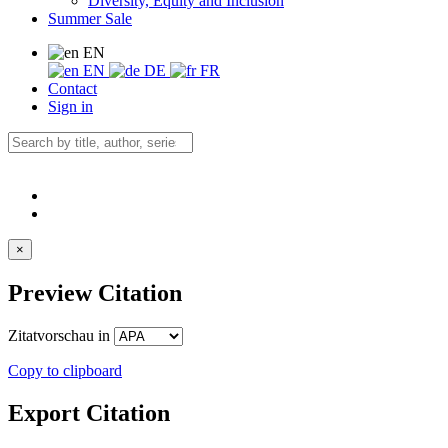
Diversity, Equity and Inclusion
Summer Sale
EN
EN
DE
FR
Contact
Sign in
×
Preview Citation
Zitatvorschau in
Copy to clipboard
Export Citation