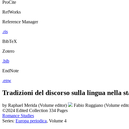
ProCite
RefWorks
Reference Manager
.ris
BibTeX
Zotero
.bib
EndNote
.enw
Tradizioni del discorso sulla lingua nella s
by
Raphael Merida (Volume editor)
Fabio Ruggiano (Volume edit
©2024
Edited Collection
334 Pages
Romance Studies
Series:
Europa periodica
, Volume 4