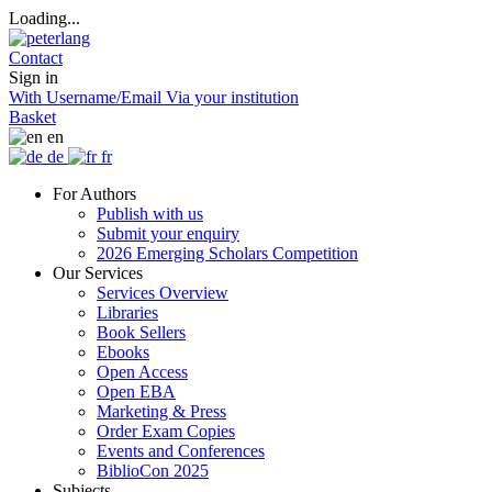
Loading...
Contact
Sign in
With Username/Email
Via your institution
Basket
en
de
fr
For Authors
Publish with us
Submit your enquiry
2026 Emerging Scholars Competition
Our Services
Services Overview
Libraries
Book Sellers
Ebooks
Open Access
Open EBA
Marketing & Press
Order Exam Copies
Events and Conferences
BiblioCon 2025
Subjects