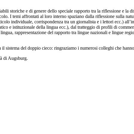
bili storiche e di genere dello speciale rapporto tra la riflessione e la dis
 secolo. I temi affrontati al loro interno spaziano dalla riflessione sulla
rticolo individuale, corrispondenza tra un giornalista
e i lettori ecc.) al
co e istituzionale della lingua ecc.), dal tratteggio di profili di comment
a lingua, rappresentazione del rapporto tra lingue nazionali e lingue regio
on il sistema del doppio cieco: ringraziamo i numerosi colleghi che hann
tà di Augsburg.