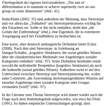
Überlegenheit der eigenen hervorzuheben: „The aim of
differentiation is to maintain or achieve superiority over an out-
group on some dimensions“ (ebd.: 41).
Hahn/Hahn (2002: 35) sind außerdem der Meinung, dass Stereotype
und vor allem das „Teilhaben“ am Stereotypenkonsens wichtig für
den Einzelnen sei. Sollte er ihn nicht einhalten, droht ihm „die
Gefahr der Entfremdung“ (ebd.), eine Eigenheit, die in extremerer
Ausprägung auch bei Feindbildern zu beobachten ist.
Eine kurze, aber dennoch umfangreiche Definition bietet Eckes
(2008). Nach ihm sind Stereotype, in Anlehnung an
Stangor/Schaller, „kognitive Strukturen, die sozial geteiltes Wissen
über die charakteristischen Merkmale von Angehörigen sozialer
Kategorien enthalten“ (ebd.: 97). Seine Definition beinhaltet somit
sowohl die individuelle Perspektive (kognitive Strukturen) als auch
die kulturelle (sozial geteiltes Wissen). Außerdem weist er auf den
Unterschied zwischen Stereotyp und Stereotypisierung hin, wobei
unter Letzterem „die Anwendung stereotypengestützten Wissens auf
einzelne Angehörige einer sozialen Kategorie oder Gruppe
verstanden [wird]“ (ebd.: 97).
In der Literatur zum Thema Stereotype wird immer wieder auch die
Frage nach dem Wahrheitsgehalt aufgeworfen, wie etwa bei Flohr
(1991). So hätten empirische Untersuchungen gezeigt, dass