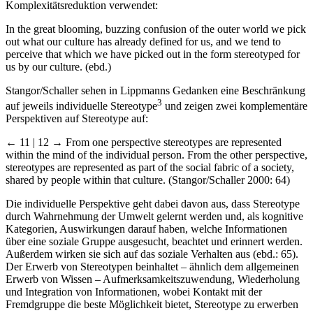
Komplexitätsreduktion verwendet:
In the great blooming, buzzing confusion of the outer world we pick
out what our culture has already defined for us, and we tend to
perceive that which we have picked out in the form stereotyped for
us by our culture. (ebd.)
Stangor/Schaller sehen in Lippmanns Gedanken eine Beschränkung
3
auf jeweils individuelle Stereotype
und zeigen zwei komplementäre
Perspektiven auf Stereotype auf:
← 11 | 12 →
From one perspective stereotypes are represented
within the mind of the individual person. From the other perspective,
stereotypes are represented as part of the social fabric of a society,
shared by people within that culture. (Stangor/Schaller 2000: 64)
Die individuelle Perspektive geht dabei davon aus, dass Stereotype
durch Wahrnehmung der Umwelt gelernt werden und, als kognitive
Kategorien, Auswirkungen darauf haben, welche Informationen
über eine soziale Gruppe ausgesucht, beachtet und erinnert werden.
Außerdem wirken sie sich auf das soziale Verhalten aus (ebd.: 65).
Der Erwerb von Stereotypen beinhaltet – ähnlich dem allgemeinen
Erwerb von Wissen – Aufmerksamkeitszuwendung, Wiederholung
und Integration von Informationen, wobei Kontakt mit der
Fremdgruppe die beste Möglichkeit bietet, Stereotype zu erwerben