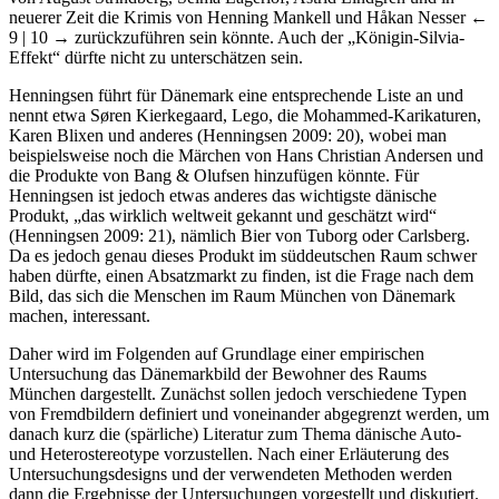
neuerer Zeit die Krimis von Henning Mankell und Håkan Nesser
←
9 | 10 →
zurückzuführen sein könnte. Auch der „Königin-Silvia-
Effekt“ dürfte nicht zu unterschätzen sein.
Henningsen führt für Dänemark eine entsprechende Liste an und
nennt etwa Søren Kierkegaard, Lego, die Mohammed-Karikaturen,
Karen Blixen und anderes (Henningsen 2009: 20), wobei man
beispielsweise noch die Märchen von Hans Christian Andersen und
die Produkte von Bang & Olufsen hinzufügen könnte. Für
Henningsen ist jedoch etwas anderes das wichtigste dänische
Produkt, „das wirklich weltweit gekannt und geschätzt wird“
(Henningsen 2009: 21), nämlich Bier von Tuborg oder Carlsberg.
Da es jedoch genau dieses Produkt im süddeutschen Raum schwer
haben dürfte, einen Absatzmarkt zu finden, ist die Frage nach dem
Bild, das sich die Menschen im Raum München von Dänemark
machen, interessant.
Daher wird im Folgenden auf Grundlage einer empirischen
Untersuchung das Dänemarkbild der Bewohner des Raums
München dargestellt. Zunächst sollen jedoch verschiedene Typen
von Fremdbildern definiert und voneinander abgegrenzt werden, um
danach kurz die (spärliche) Literatur zum Thema dänische Auto-
und Heterostereotype vorzustellen. Nach einer Erläuterung des
Untersuchungsdesigns und der verwendeten Methoden werden
dann die Ergebnisse der Untersuchungen vorgestellt und diskutiert.