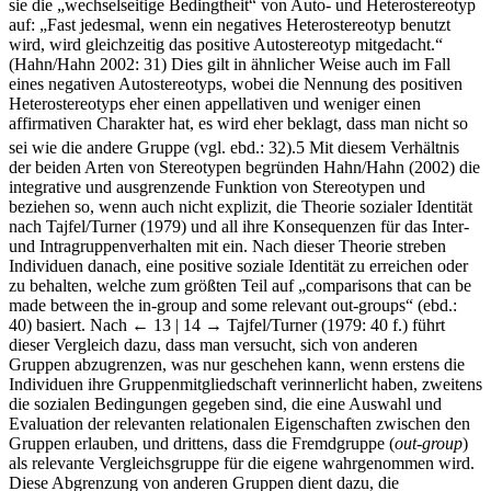
sie die „wechselseitige Bedingtheit“ von Auto- und Heterostereotyp
auf: „Fast jedesmal, wenn ein negatives Heterostereotyp benutzt
wird, wird gleichzeitig das positive Autostereotyp mitgedacht.“
(Hahn/Hahn 2002: 31) Dies gilt in ähnlicher Weise auch im Fall
eines negativen Autostereotyps, wobei die Nennung des positiven
Heterostereotyps eher einen appellativen und weniger einen
affirmativen Charakter hat, es wird eher beklagt, dass man nicht so
sei wie die andere Gruppe (vgl. ebd.: 32).
5
Mit diesem Verhältnis
der beiden Arten von Stereotypen begründen Hahn/Hahn (2002) die
integrative und ausgrenzende Funktion von Stereotypen und
beziehen so, wenn auch nicht explizit, die Theorie sozialer Identität
nach Tajfel/Turner (1979) und all ihre Konsequenzen für das Inter-
und Intragruppenverhalten mit ein. Nach dieser Theorie streben
Individuen danach, eine positive soziale Identität zu erreichen oder
zu behalten, welche zum größten Teil auf „comparisons that can be
made between the in-group and some relevant out-groups“ (ebd.:
40) basiert. Nach
← 13 | 14 →
Tajfel/Turner (1979: 40 f.) führt
dieser Vergleich dazu, dass man versucht, sich von anderen
Gruppen abzugrenzen, was nur geschehen kann, wenn erstens die
Individuen ihre Gruppenmitgliedschaft verinnerlicht haben, zweitens
die sozialen Bedingungen gegeben sind, die eine Auswahl und
Evaluation der relevanten relationalen Eigenschaften zwischen den
Gruppen erlauben, und drittens, dass die Fremdgruppe (
out-group
)
als relevante Vergleichsgruppe für die eigene wahrgenommen wird.
Diese Abgrenzung von anderen Gruppen dient dazu, die