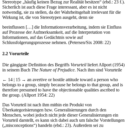
Stereotype „häufig keinen Bezug zur Realität besitzen“ (ebd.: 23 f.).
Sicherlich ist auch diese Frage interessant, aber es ist nicht
notwendig, sie zu stellen, da der Wahrheitsgehalt irrelevant für die
Wirkung ist, die von Stereotypen ausgeht, denn sie
beeinflussen […] die Informationsverarbeitung, indem sie Einfluss
auf Prozesse der Aufmerksamkeit, auf die
Interpretation von
Informationen, auf das Gedächtnis sowie auf
Schlussfolgerungsprozesse nehmen. (Petersen/Six 2008: 22)
2.2 Vorurteile
Die gängigste Definition des Begriffs
Vorurteil
liefert Allport (1954)
in seinem Buch
The Nature of Prejudice
. Nach ihm sind Vorurteile
← 14 | 15 →
an avertive or hostile attitude toward a person who
belongs to a group, simply because he belongs to that group, and is
therefore presumed to have the objectionable qualities ascribed to
the group. (Allport 1954: 22)
Das Vorurteil ist nach ihm mithin ein Produkt von
Überkategorisierungen bzw. Generalisierungen durch den
Menschen, wobei jedoch nicht jede dieser Generalisierungen ein
Vorurteil darstellt, es kann sich dabei auch um falsche Vorstellungen
(„misconceptions“) handeln (ebd.: 23). Außerdem sei zu