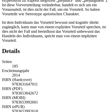
Hyperonym zu Allports Begriffen „prejudice“ und „prejudgment“).
Ist diese Vorverurteilung veränderbar, handelt es sich um ein
Vorausurteil, ist dies nicht der Fall, um ein Vorurteil. So haben
Vorurteile wie Stereotype apriorischen Charakter.
Ist dem Individuum das Vorurteil bewusst und kognitiv direkt
zugänglich, kann man von einem expliziten Vorurteil sprechen, ist
dies nicht der Fall und beeinflusst das Vorurteil unbewusst das
Handeln des Individuums, spricht man von einem impliziten
Vorurteil.
Details
Seiten
185
Erscheinungsjahr
2014
ISBN (Hardcover)
9783631647011
ISBN (PDF)
9783653042672
ISBN (MOBI)
9783653992601
ISBN (ePUB)
9783653992618