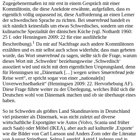
Zugegebenermaßen ist mir erst in einem Gespräch mit einer
Kommilitonin, die diese Anekdote erwähnte, aufgefallen, dass es
eigentlich völlig unpassend ist, diese Aufforderung an einen Lerner
der schwedischen Sprache zu richten. Bei
smørrebrød
handelt es
sich nämlich keinesfalls um etwas Schwedisches, sondern um eine
kulinarische Spezialität der dänischen Küche (vgl. Nothardt 1960:
25 f. oder Henningsen 2009: 22 für eine ausführliche
1
Beschreibung).
Da mir auf Nachfrage auch andere Kommilitonen
erzählten und es mir selbst auch schon widerfuhr, dass man gebeten
wurde, das Wort
smørrebrød
zu sagen, stellte sich die Frage, warum
dieses Wort mit ‚Schweden‘ beziehungsweise ‚Schwedisch‘
assoziiert wird und nicht mit dem eigentlichen Ursprungsland, denn
für Henningsen ist „Dänemark […] wegen
seines Smørrebrød
jede
Reise wert“, er spricht sogar von einer „nationale[n]
Unverwechselbarkeit“ (Henningsen 2009: 22. Hervorhebung AF).
Diese Frage führte weiter zu der Überlegung, welches Bild sich die
Deutschen wohl von Dänemark machen und ob sie überhaupt eines
haben.
So ist Schweden als größtes Land Skandinaviens in Deutschland
viel präsenter als Dänemark, was nicht zuletzt auf diverse
wirtschaftliche Exportgüter wie Autos (Volvo, Scania und früher
auch Saab) oder Möbel (IKEA), aber auch auf kulturelle ‚Exporte‘
wie die Bilder von Carl Larsson und Anders Zorn oder die Literatur
von August Strindberg, Selma Lagerlöf, Astrid Lindgren und in