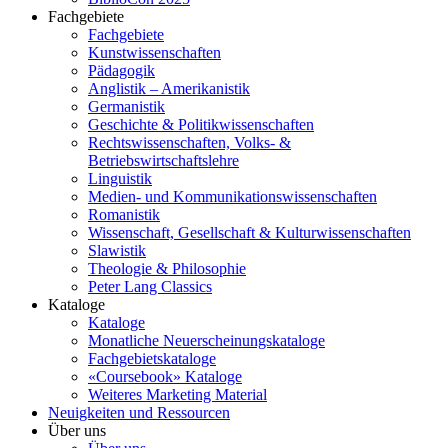
Fachgebiete
Fachgebiete
Kunstwissenschaften
Pädagogik
Anglistik – Amerikanistik
Germanistik
Geschichte & Politikwissenschaften
Rechtswissenschaften, Volks- &
Betriebswirtschaftslehre
Linguistik
Medien- und Kommunikationswissenschaften
Romanistik
Wissenschaft, Gesellschaft & Kulturwissenschaften
Slawistik
Theologie & Philosophie
Peter Lang Classics
Kataloge
Kataloge
Monatliche Neuerscheinungskataloge
Fachgebietskataloge
«Coursebook» Kataloge
Weiteres Marketing Material
Neuigkeiten und Ressourcen
Über uns