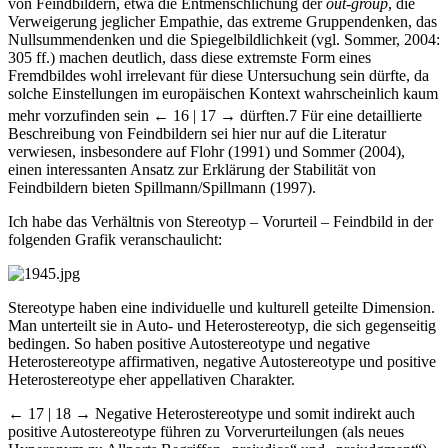
von Feindbildern, etwa die Entmenschlichung der
out-group
, die
Verweigerung jeglicher Empathie, das extreme Gruppendenken, das
Nullsummendenken und die Spiegelbildlichkeit (vgl. Sommer, 2004:
305 ff.) machen deutlich, dass diese extremste Form eines
Fremdbildes wohl irrelevant für diese Untersuchung sein dürfte, da
solche Einstellungen im europäischen Kontext wahrscheinlich kaum
mehr vorzufinden sein
← 16 | 17 →
dürften.
7
Für eine detaillierte
Beschreibung von Feindbildern sei hier nur auf die Literatur
verwiesen, insbesondere auf Flohr (1991) und Sommer (2004),
einen interessanten Ansatz zur Erklärung der Stabilität von
Feindbildern bieten Spillmann/Spillmann (1997).
Ich habe das Verhältnis von Stereotyp – Vorurteil – Feindbild in der
folgenden Grafik veranschaulicht:
Stereotype haben eine individuelle und kulturell geteilte Dimension.
Man unterteilt sie in Auto- und Heterostereotyp, die sich gegenseitig
bedingen. So haben positive Autostereotype und negative
Heterostereotype affirmativen, negative Autostereotype und positive
Heterostereotype eher appellativen Charakter.
← 17 | 18 →
Negative Heterostereotype und somit indirekt auch
positive Autostereotype führen zu Vorverurteilungen (als neues