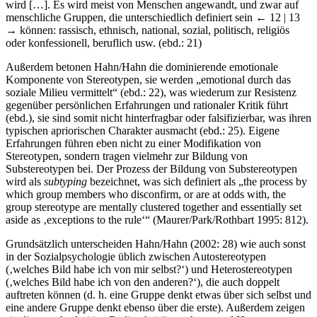
wird […]. Es wird meist von Menschen angewandt, und zwar auf
menschliche Gruppen, die unterschiedlich definiert sein
← 12 | 13
→
können: rassisch, ethnisch, national, sozial, politisch, religiös
oder konfessionell, beruflich usw. (ebd.: 21)
Außerdem betonen Hahn/Hahn die dominierende emotionale
Komponente von Stereotypen, sie werden „emotional durch das
soziale Milieu vermittelt“ (ebd.: 22), was wiederum zur Resistenz
gegenüber persönlichen Erfahrungen und rationaler Kritik führt
(ebd.), sie sind somit nicht hinterfragbar oder falsifizierbar, was ihren
typischen apriorischen Charakter ausmacht (ebd.: 25). Eigene
Erfahrungen führen eben nicht zu einer Modifikation von
Stereotypen, sondern tragen vielmehr zur Bildung von
Substereotypen bei. Der Prozess der Bildung von Substereotypen
wird als
subtyping
bezeichnet, was sich definiert als „the process by
which group members who disconfirm, or are at odds with, the
group stereotype are mentally clustered together and essentially set
aside as ‚exceptions to the rule‘“ (Maurer/Park/Rothbart 1995: 812).
Grundsätzlich unterscheiden Hahn/Hahn (2002: 28) wie auch sonst
in der Sozialpsychologie üblich zwischen Autostereotypen
(‚welches Bild habe ich von mir selbst?‘) und Heterostereotypen
(‚welches Bild habe ich von den anderen?‘), die auch doppelt
auftreten können (d. h. eine Gruppe denkt etwas über sich selbst und
eine andere Gruppe denkt ebenso über die erste). Außerdem zeigen