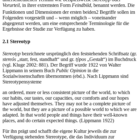
Vorurteil
, in ihrer extremsten Form
Feindbild
, benannt werden. Die
Funktionen und Dimensionen der ersten beiden
2
Begriffe sollen im
Folgenden vorgestellt und – wenn möglich – voneinander
abgegrenzt werden, um eine entsprechende Terminologie für die
Ergebnisse der Studie zur Verfügung zu haben.
2.1 Stereotyp
Stereotyp
bezeichnete ursprünglich den feststehenden Schriftsatz (gr.
stereós
„starr, fest, standhaft“ und gr.
týpos
„Gestalt“) im Buchdruck
(vgl. Kluge 2002: 881). Der Begriff wurde 1922 von Walter
Lippmann in seinem Buch
Public Opinion
in die
Sozialwissenschaften übernommen (ebd.). Nach Lippmann sind
Stereotypensysteme
an ordered, more or less consistent picture of the world, to which
our habits, our tastes, our capacities, our comforts and our hopes
have adjusted themselves. They may not be a complete picture of
the world, but they are a picture of a possible world to which we are
adapted. In that world people and things have their well-known
places, and do certain expected things. (Lippmann 1922)
Für ihn prägt und schafft die eigene Kultur jeweils die zur
Verfügung stehenden Stereotype, die das Individuum zur