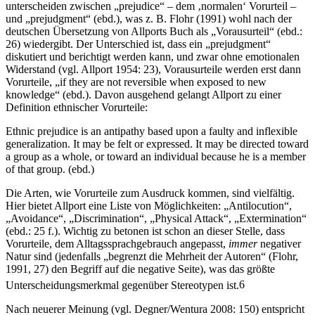
unterscheiden zwischen „prejudice“ – dem ‚normalen‘ Vorurteil –
und „prejudgment“ (ebd.), was z. B. Flohr (1991) wohl nach der
deutschen Übersetzung von Allports Buch als „Vorausurteil“ (ebd.:
26) wiedergibt. Der Unterschied ist, dass ein „prejudgment“
diskutiert und berichtigt werden kann, und zwar ohne emotionalen
Widerstand (vgl. Allport 1954: 23), Vorausurteile werden erst dann
Vorurteile, „if they are not reversible when exposed to new
knowledge“ (ebd.). Davon ausgehend gelangt Allport zu einer
Definition ethnischer Vorurteile:
Ethnic prejudice is an antipathy based upon a faulty and inflexible
generalization. It may be felt or expressed. It may be directed toward
a group as a whole, or toward an individual because he is a member
of that group. (ebd.)
Die Arten, wie Vorurteile zum Ausdruck kommen, sind vielfältig.
Hier bietet Allport eine Liste von Möglichkeiten: „Antilocution“,
„Avoidance“, „Discrimination“, „Physical Attack“, „Extermination“
(ebd.: 25 f.). Wichtig zu betonen ist schon an dieser Stelle, dass
Vorurteile, dem Alltagssprachgebrauch angepasst,
immer
negativer
Natur sind (jedenfalls „begrenzt die Mehrheit der Autoren“ (Flohr,
1991, 27) den Begriff auf die negative Seite), was das größte
Unterscheidungsmerkmal gegenüber Stereotypen ist.
6
Nach neuerer Meinung (vgl. Degner/Wentura 2008: 150) entspricht