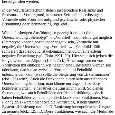
hervorgerufen werden.
In der Vorurteilsforschung stehen insbesondere Rassismus und
Sexismus im Vordergrund, in neuerer Zeit auch altersbezogene
Vorurteile oder Vorurteile aufgrund psychischer oder physischer
Erkrankung oder Behinderung (vgl. ebd.).
Wie die bisherigen Ausführungen gezeigt haben, ist die
Unterscheidung „Stereotyp“ ↔ „Vorurteil“ noch relativ gut möglich
(Stereotype können positiv oder negativ sein, Vorurteile nur
negativ), die Unterscheidung „Vorurteil“ ↔ „Feindbild“ fällt
schwerer; das Feindbild ist gekennzeichnet durch eine
extrem
negative Einstellung (vgl. Flohr 1991: 29). Hier stellt sich jedoch die
Frage, wenn man Allports (1954: 25 f.) Äußerungsformen von
Vorurteilen mit einbezieht, wie negativ eine Einstellung werden soll
oder kann, damit man zwischen Vorurteil und Feindbild
unterscheiden kann (was sollte die Steigerung von „Extermination“
(ebd.: 26) sein?). Auch die Funktionen bieten kein ausreichendes
Unterscheidungskriterium, man könnte nur sagen, dass diese
konkreter werden, je negativer die Einstellung wird. So dienen
Stereotype, wie auch Feindbilder, der Identitätsbildung, jedoch
haben Feindbilder vor allem politisch konkretere Funktionen. Nach
Flohr (1991) wären hier etwa die Aufrüstung, Kriegsführung,
Systemstabilisierung und die Diffamierung innenpolitischer Gegner
zu nennen (ebd.: 125 ff.). Diese Funktionen, wie auch die Merkmale