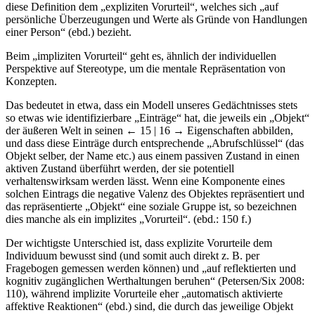
diese Definition dem „expliziten Vorurteil“, welches sich „auf
persönliche Überzeugungen und Werte als Gründe von Handlungen
einer Person“ (ebd.) bezieht.
Beim „impliziten Vorurteil“ geht es, ähnlich der individuellen
Perspektive auf Stereotype, um die mentale Repräsentation von
Konzepten.
Das bedeutet in etwa, dass ein Modell unseres Gedächtnisses stets
so etwas wie identifizierbare „Einträge“ hat, die jeweils ein „Objekt“
der äußeren Welt in seinen
← 15 | 16 →
Eigenschaften abbilden,
und dass diese Einträge durch entsprechende „Abrufschlüssel“ (das
Objekt selber, der Name etc.) aus einem passiven Zustand in einen
aktiven Zustand überführt werden, der sie potentiell
verhaltenswirksam werden lässt. Wenn eine Komponente eines
solchen Eintrags die negative Valenz des Objektes repräsentiert und
das repräsentierte „Objekt“ eine soziale Gruppe ist, so bezeichnen
dies manche als ein implizites „Vorurteil“. (ebd.: 150 f.)
Der wichtigste Unterschied ist, dass explizite Vorurteile dem
Individuum bewusst sind (und somit auch direkt z. B. per
Fragebogen gemessen werden können) und „auf reflektierten und
kognitiv zugänglichen Werthaltungen beruhen“ (Petersen/Six 2008:
110), während implizite Vorurteile eher „automatisch aktivierte
affektive Reaktionen“ (ebd.) sind, die durch das jeweilige Objekt