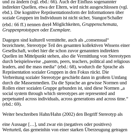
und zu ändern (vgl. ebd.: 66). Auch der Einfluss sogenannter
indirekter Quellen, etwa der Eltern, wird nicht ausgeschlossen (vgl.
ebd.). Die kognitive Repräsentationsform der Informationen über
soziale Gruppen im Individuum ist nicht sicher, Stangor/Schaller
(ebd.: 66 ff.) nennen drei
4
Möglichkeiten,
Gruppenschemata
,
Gruppenprototypen
oder
Exemplare
.
Dagegen sind kulturell vermittelte, auch als „consensual“
bezeichnete, Stereotype Teil des gesamten kollektiven Wissens einer
Gesellschaft, wobei hier die schon zuvor genannten indirekten
Quellen im Mittelpunkt stehen, also die Vermittlung von Stereotypen
durch beispielsweise „parents, peers, teachers, political and religious
leaders, and the mass media“ (ebd.: 68), wodurch die Sprache als
Repräsentation sozialer Gruppen in den Fokus rückt. Die
Verbreitung sozialer Stereotype geschieht dann in großem Umfang
durch die Massenmedien. Da die Sprache an gewisse Normen und
Rollen einer sozialen Gruppe gebunden ist, sind diese Normen „a
social system through which stereotypes are represented and
perpetuated across individuals, across generations and across time.“
(ebd.: 69).
Weiter beschreiben Hahn/Hahn (2002) den Begriff Stereotyp als
eine Aussage […], und zwar ein (negatives oder positives)
Werturteil, das gemeinhin von einer starken Überzeugung getragen