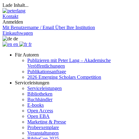
Lade Inhalt...
Kontakt
Anmelden
Mit Benutzername / Email
Über Ihre Institution
Einkaufswagen
de
en
fr
Für Autoren
Publizieren mit Peter Lang – Akademische
Veröffentlichungen
Publikationsanfrage
2026 Emerging Scholars Competition
Serviceleistungen
Serviceleistungen
Bibliotheken
Buchhändler
E-books
Open Access
Open EBA
Marketing & Presse
Probeexemplare
Veranstaltungen
BiblioCon 2025