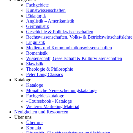
Fachgebiete
Kunstwissenschaften
Pädagogik
Anglistik – Amerikanistik
Germanistik
Geschichte & Politikwissenschaften
Rechtswissenschaften, Volks- & Betriebswirtschaftslehre
Linguistik
Medien- und Kommunikationswissenschaften
Romanistik
Wissenschaft, Gesellschaft & Kulturwissenschaften
Slawistik
Theologie & Philosophie
Peter Lang Classics
Kataloge
Kataloge
Monatliche Neuerscheinungskataloge
Fachgebietskataloge
«Coursebook» Kataloge
Weiteres Marketing Material
Neuigkeiten und Ressourcen
Über uns
Über uns
Kontakt