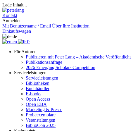
Lade Inhalt...
Kontakt
Anmelden
Mit Benutzername / Email
Über Ihre Institution
Einkaufswagen
de
en
fr
Für Autoren
Publizieren mit Peter Lang – Akademische Veröffentlic
Publikationsanfrage
2026 Emerging Scholars Competition
Serviceleistungen
Serviceleistungen
Bibliotheken
Buchhändler
E-books
Open Access
Open EBA
Marketing & Presse
Probeexemplare
Veranstaltungen
BiblioCon 2025
Fachgebiete