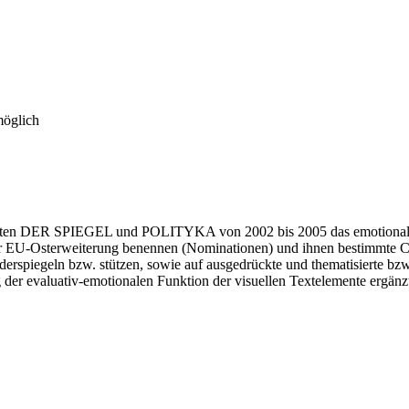
möglich
riften DER SPIEGEL und POLITYKA von 2002 bis 2005 das emotionale 
r EU-Osterweiterung benennen (Nominationen) und ihnen bestimmte Char
spiegeln bzw. stützen, sowie auf ausgedrückte und thematisierte bzw.
g der evaluativ-emotionalen Funktion der visuellen Textelemente ergänz