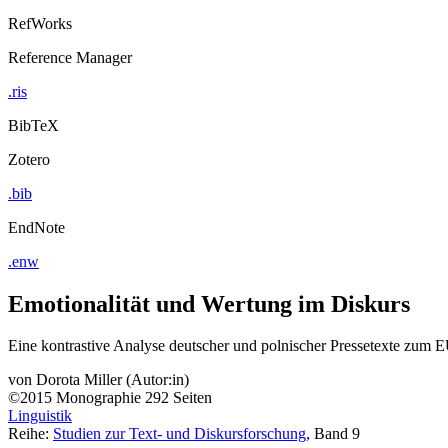
RefWorks
Reference Manager
.ris
BibTeX
Zotero
.bib
EndNote
.enw
Emotionalität und Wertung im Diskurs
Eine kontrastive Analyse deutscher und polnischer Pressetexte zum EU
von
Dorota Miller (Autor:in)
©2015
Monographie
292 Seiten
Linguistik
Reihe:
Studien zur Text- und Diskursforschung
, Band 9