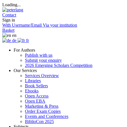
Loading...
Contact
Sign in
With Username/Email
Via your institution
Basket
en
de
fr
For Authors
Publish with us
Submit your enquiry
2026 Emerging Scholars Competition
Our Services
Services Overview
Libraries
Book Sellers
Ebooks
Open Access
Open EBA
Marketing & Press
Order Exam Copies
Events and Conferences
BiblioCon 2025
Subjects