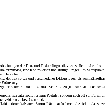
eobachtungen der Text- und Diskurslinguistik vorzustellen und zu disk
m terminologische Kontroversen und strittige Fragen. Im Mittelpunkt d
en Bereichen.
, der Textsorten und verschiedener Diskurstypen, als auch Einzelfragen
e Erörterung.
iegt der Schwerpunkt auf kontrastiven Studien (in erster Linie Deutsch-
issenschaftsdebatte nicht nur zum Postulat, sondern auch oft zur Forsch
chgebieten zu begrüßen sind.
abilitationen) als auch Sammelbände aufnehmen, die sich in das skiz