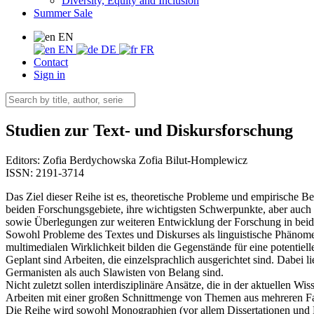
Diversity, Equity and Inclusion
Summer Sale
EN
EN
DE
FR
Contact
Sign in
Studien zur Text- und Diskursforschung
Editors:
Zofia Berdychowska
Zofia Bilut-Homplewicz
ISSN: 2191-3714
Das Ziel dieser Reihe ist es, theoretische Probleme und empirische B
beiden Forschungsgebiete, ihre wichtigsten Schwerpunkte, aber auch u
sowie Überlegungen zur weiteren Entwicklung der Forschung in beid
Sowohl Probleme des Textes und Diskurses als linguistische Phänomene
multimedialen Wirklichkeit bilden die Gegenstände für eine potentiell
Geplant sind Arbeiten, die einzelsprachlich ausgerichtet sind. Dabei l
Germanisten als auch Slawisten von Belang sind.
Nicht zuletzt sollen interdisziplinäre Ansätze, die in der aktuellen W
Arbeiten mit einer großen Schnittmenge von Themen aus mehreren Fa
Die Reihe wird sowohl Monographien (vor allem Dissertationen und H