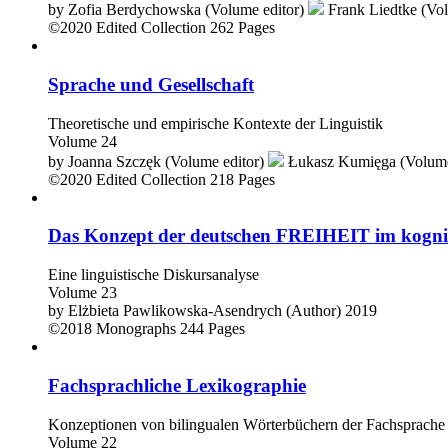
by
Zofia Berdychowska (Volume editor)
Frank Liedtke (Vol
©2020
Edited Collection
262 Pages
Sprache und Gesellschaft
Theoretische und empirische Kontexte der Linguistik
Volume 24
by
Joanna Szczęk (Volume editor)
Łukasz Kumięga (Volume
©2020
Edited Collection
218 Pages
Das Konzept der deutschen FREIHEIT im kogni
Eine linguistische Diskursanalyse
Volume 23
by
Elżbieta Pawlikowska-Asendrych (Author)
2019
©2018
Monographs
244 Pages
Fachsprachliche Lexikographie
Konzeptionen von bilingualen Wörterbüchern der Fachsprache 
Volume 22