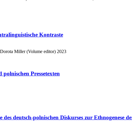
intralinguistische Kontraste
Dorota Miller (Volume editor)
2023
 polnischen Pressetexten
se des deutsch-polnischen Diskurses zur Ethnogenese de