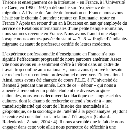
l’Université de Bucarest en Roumanie, suivie par un D.E.A. de «
Théorie et enseignement de la littérature » en France, à l’Université
de Caen, en 1996–1997) a débouché sur l’expérience de la
migration. A l’issue de l’année de formation en France nous avons
hésité sur le chemin à prendre : rentrer en Roumanie, rester en
France ? Après un retour d’un an à Bucarest en tant qu’employée du
service de Relations internationales d’une petite banque roumaine,
nous sommes revenue en France. Nous avons franchi une étape
lorsque nous sommes passée du statut
← 7 | 8 →
fragile d’étudiante-
migrante au statut de professeur certifié de lettres modernes.
L’expérience professionnelle d’enseignante en France n’a pas
signifié l’effacement progressif de notre parcours antérieur. Assez
vite nous avons eu le sentiment d’être à l’étroit dans un cadre de
travail trop confiné au « national » ; nous avons éprouvé le besoin
de rechercher un contexte professionnel ouvert vers l’international.
Ainsi, nous avons été chargée de cours F.L.E. à l’Université de
Rennes 2 pendant une année. Lors de ce « détour » qui nous a
amenée à rencontrer un public étudiant de diverses origines
nationales, nous avons découvert la didactique des langues et des
cultures, dont le champ de recherche entend s’ouvrir à « une
transdisciplinarité qui court de l’histoire des mentalités à la
géopolitique, de la sociologie de l’altérité à la psychanalyse [et] dont
le centre est constitué par la relation à l’étranger » (Gohard-
Radenkovic, Zarate, 2004 : 4). Il nous a semblé que le fait de nous