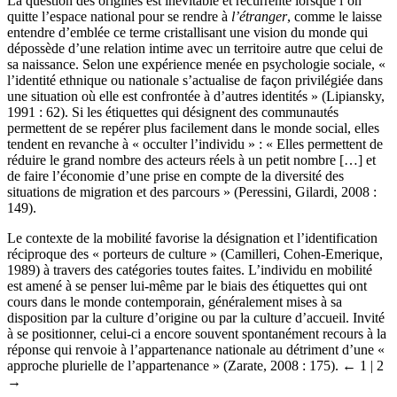
La question des origines est inévitable et récurrente lorsque l’on
quitte l’espace national pour se rendre à
l’étranger
, comme le laisse
entendre d’emblée ce terme cristallisant une vision du monde qui
dépossède d’une relation intime avec un territoire autre que celui de
sa naissance. Selon une expérience menée en psychologie sociale, «
l’identité ethnique ou nationale s’actualise de façon privilégiée dans
une situation où elle est confrontée à d’autres identités » (Lipiansky,
1991 : 62). Si les étiquettes qui désignent des communautés
permettent de se repérer plus facilement dans le monde social, elles
tendent en revanche à « occulter l’individu » : « Elles permettent de
réduire le grand nombre des acteurs réels à un petit nombre […] et
de faire l’économie d’une prise en compte de la diversité des
situations de migration et des parcours » (Peressini, Gilardi, 2008 :
149).
Le contexte de la mobilité favorise la désignation et l’identification
réciproque des « porteurs de culture » (Camilleri, Cohen-Emerique,
1989) à travers des catégories toutes faites. L’individu en mobilité
est amené à se penser lui-même par le biais des étiquettes qui ont
cours dans le monde contemporain, généralement mises à sa
disposition par la culture d’origine ou par la culture d’accueil. Invité
à se positionner, celui-ci a encore souvent spontanément recours à la
réponse qui renvoie à l’appartenance nationale au détriment d’une «
approche plurielle de l’appartenance » (Zarate, 2008 : 175).
← 1 | 2