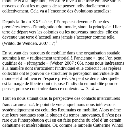
politiques de surveillance qui désindividualisent les candidats à la
mobilité et à la migration, cet Autre rêvé a une forte emprise sur les
moyens qu’ont les migrants de se penser individuellement et
collectivement. Cela va à l’encontre des évolutions actuelles :
e
Depuis la fin du XX
siècle, l’Europe est devenue l’une des
premières terres d’immigration du monde, sinon la principale. Hier
terre de départ vers les colonies ou les nouveaux mondes, elle est
devenue une terre d’accueil sans jamais s’accepter comme telle.
1
(Wihtol de Wenden, 2007 : 7)
En suivant des parcours de mobilité dans une organisation spatiale
soumise à un « raidissement territorial à l’ancienne », que l’on peut
qualifier de « rétrograde » (Weber, 2007 : 66), nous nous intéressons
à la manière dont s’articulent l’individuel et le collectif : les repères
collectifs ont le pouvoir de structurer la perception individuelle du
monde et d’influencer l’espace privé. On peut se demander quelle
est la marge de liberté dont dispose l’individu en mobilité pour se
penser, pour se construire dans ce contexte.
← 3 | 4 →
Tout en nous situant dans la perspective des contacts interculturels
franco-roumains
2
, le point de vue auquel nous nous intéressons
systématiquement est celui des Roumains en mobilité. Alors même
que leurs pratiques sont la plupart du temps innovantes, il n’est pas
rare que l’interprétation qui en est faite penche du côté d’un certain