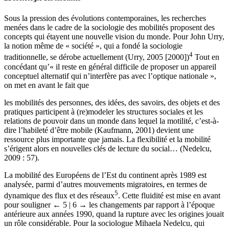
La sociologie des mobilités
Sous la pression des évolutions contemporaines, les recherches
menées dans le cadre de la sociologie des mobilités proposent des
concepts qui étayent une nouvelle vision du monde. Pour John Urry,
la notion même de « société », qui a fondé la sociologie
4
traditionnelle, se dérobe actuellement (Urry, 2005 [2000])
Tout en
concédant qu’« il reste en général difficile de proposer un appareil
conceptuel alternatif qui n’interfère pas avec l’optique nationale »,
on met en avant le fait que
les mobilités des personnes, des idées, des savoirs, des objets et des
pratiques participent à (re)modeler les structures sociales et les
relations de pouvoir dans un monde dans lequel la motilité, c’est-à-
dire l’habileté d’être mobile (Kaufmann, 2001) devient une
ressource plus importante que jamais. La flexibilité et la mobilité
s’érigent alors en nouvelles clés de lecture du social… (Nedelcu,
2009 : 57).
La mobilité des Européens de l’Est du continent après 1989 est
analysée, parmi d’autres mouvements migratoires, en termes de
5
dynamique des flux et des réseaux
. Cette fluidité est mise en avant
pour souligner
← 5 | 6 →
les changements par rapport à l’époque
antérieure aux années 1990, quand la rupture avec les origines jouait