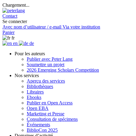
Chargement...
Contact
Se connecter
Avec nom d’utilisateur / e-mail
Via votre institution
Panier
fr
en
de
Pour les auteurs
Publier avec Peter Lang
Soumettre un projet
2026 Emerging Scholars Competition
Nos services
Aperçu des services
Bibliothèques
Libraires
Ebooks
Publier en Open Access
Open EBA
Marketing et Presse
Consultation de spécimens
Événements
BiblioCon 2025
Domaines d’activité