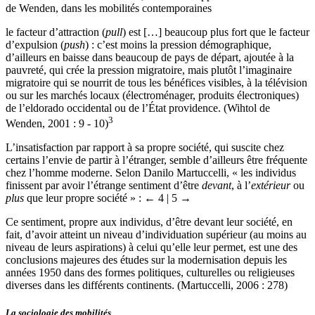
défaitisme et misérabilisme. Or, comme le rappelle Catherine Wihtol
de Wenden, dans les mobilités contemporaines
le facteur d’attraction (
pull
) est […] beaucoup plus fort que le facteur
d’expulsion (
push
) : c’est moins la pression démographique,
d’ailleurs en baisse dans beaucoup de pays de départ, ajoutée à la
pauvreté, qui crée la pression migratoire, mais plutôt l’imaginaire
migratoire qui se nourrit de tous les bénéfices visibles, à la télévision
ou sur les marchés locaux (électroménager, produits électroniques)
de l’eldorado occidental ou de l’État providence. (Wihtol de
3
Wenden, 2001 : 9 - 10)
L’insatisfaction par rapport à sa propre société, qui suscite chez
certains l’envie de partir à l’étranger, semble d’ailleurs être fréquente
chez l’homme moderne. Selon Danilo Martuccelli, « les individus
finissent par avoir l’étrange sentiment d’être
devant
, à l’
extérieur
ou
plus
que leur propre société » :
← 4 | 5 →
Ce sentiment, propre aux individus, d’être devant leur société, en
fait, d’avoir atteint un niveau d’individuation supérieur (au moins au
niveau de leurs aspirations) à celui qu’elle leur permet, est une des
conclusions majeures des études sur la modernisation depuis les
années 1950 dans des formes politiques, culturelles ou religieuses
diverses dans les différents continents. (Martuccelli, 2006 : 278)