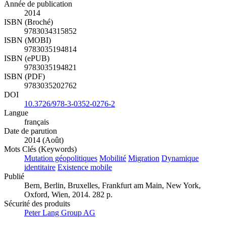
XVI, 281
Année de publication
2014
ISBN (Broché)
9783034315852
ISBN (MOBI)
9783035194814
ISBN (ePUB)
9783035194821
ISBN (PDF)
9783035202762
DOI
10.3726/978-3-0352-0276-2
Langue
français
Date de parution
2014 (Août)
Mots Clés (Keywords)
Mutation géopolitiques
Mobilité
Migration
Dynamique
identitaire
Existence mobile
Publié
Bern, Berlin, Bruxelles, Frankfurt am Main, New York,
Oxford, Wien, 2014. 282 p.
Sécurité des produits
Peter Lang Group AG