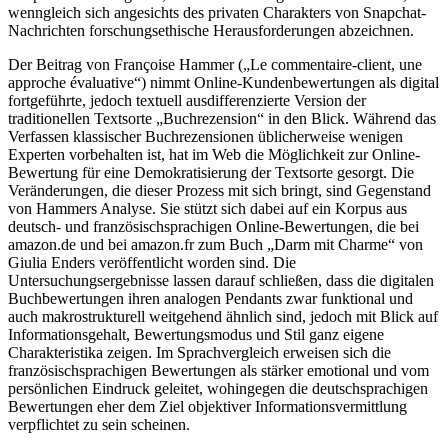
wenngleich sich angesichts des privaten Charakters von Snapchat-
Nachrichten forschungsethische Herausforderungen abzeichnen.
Der Beitrag von Françoise Hammer („Le commentaire‐client, une
approche évaluative“) nimmt Online-Kundenbewertungen als digital
fortgeführte, jedoch textuell ausdifferenzierte Version der
traditionellen Textsorte „Buchrezension“ in den Blick. Während das
Verfassen klassischer Buchrezensionen üblicherweise wenigen
Experten vorbehalten ist, hat im Web die Möglichkeit zur Online-
Bewertung für eine Demokratisierung der Textsorte gesorgt. Die
Veränderungen, die dieser Prozess mit sich bringt, sind Gegenstand
von Hammers Analyse. Sie stützt sich dabei auf ein Korpus aus
deutsch- und französischsprachigen Online-Bewertungen, die bei
amazon.de und bei amazon.fr zum Buch „Darm mit Charme“ von
Giulia Enders veröffentlicht worden sind. Die
Untersuchungsergebnisse lassen darauf schließen, dass die digitalen
Buchbewertungen ihren analogen Pendants zwar funktional und
auch makrostrukturell weitgehend ähnlich sind, jedoch mit Blick auf
Informationsgehalt, Bewertungsmodus und Stil ganz eigene
Charakteristika zeigen. Im Sprachvergleich erweisen sich die
französischsprachigen Bewertungen als stärker emotional und vom
persönlichen Eindruck geleitet, wohingegen die deutschsprachigen
Bewertungen eher dem Ziel objektiver Informationsvermittlung
verpflichtet zu sein scheinen.