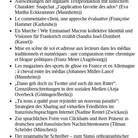
Auswirkungen der digitalen Textproduktion mit ludischem
Charakter: Snapchat „l’application favorite des ados“ (Eva
Martha Eckkrammer (Mannheim))
Le commentaire-client, une approche évaluative (Françoise
Hammer (Karlsruhe))
En Marche ! Wie Emmanuel Macron kollektive Identität und
Visionen für Frankreich erzählt (Sandra Issel-Dombert
(Kassel))
Mise en scène de soi et adresse aux lecteurs dans les médias
traditionnels et numériques : une comparaison entre chronique
et blogue politiques (Franz Meier (Augsbourg))
Les magazines des sports de glisse en France et en Allemagne
: à cheval entre les médias (Johannes Müller-Lancé
(Mannheim))
„Dann geh doch zu Twitter und such dir nen Ritter“.
Grenzüberschreitungen in den sozialen Medien (Anja
Overbeck (Göttingen/Berlin))
„Tu nous a quitté pour rejoindre un nouveau paradis“:
Strategien des Sharing auf virtuellen Friedhöfen im
französischsprachigen Internet (Nadine Rentel (Zwickau))
Zur sprachlichen Form von Clickbaits und ihrer Präsenz in
deutschen und französischen Nachrichtenteasern (Tilman
Schröder (München))
Der pragmatische Schreiber – zum Status orthographischer