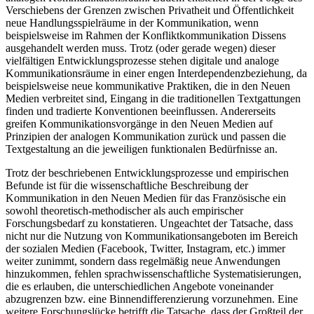
Verschiebens der Grenzen zwischen Privatheit und Öffentlichkeit
neue Handlungsspielräume in der Kommunikation, wenn
beispielsweise im Rahmen der Konfliktkommunikation Dissens
ausgehandelt werden muss. Trotz (oder gerade wegen) dieser
vielfältigen Entwicklungsprozesse stehen digitale und analoge
Kommunikationsräume in einer engen Interdependenzbeziehung, da
beispielsweise neue kommunikative Praktiken, die in den Neuen
Medien verbreitet sind, Eingang in die traditionellen Textgattungen
finden und tradierte Konventionen beeinflussen. Andererseits
greifen Kommunikationsvorgänge in den Neuen Medien auf
Prinzipien der analogen Kommunikation zurück und passen die
Textgestaltung an die jeweiligen funktionalen Bedürfnisse an.
Trotz der beschriebenen Entwicklungsprozesse und empirischen
Befunde ist für die wissenschaftliche Beschreibung der
Kommunikation in den Neuen Medien für das Französische ein
sowohl theoretisch-methodischer als auch empirischer
Forschungsbedarf zu konstatieren. Ungeachtet der Tatsache, dass
nicht nur die Nutzung von Kommunikationsangeboten im Bereich
der sozialen Medien (Facebook, Twitter, Instagram, etc.) immer
weiter zunimmt, sondern dass regelmäßig neue Anwendungen
hinzukommen, fehlen sprachwissenschaftliche Systematisierungen,
die es erlauben, die unterschiedlichen Angebote voneinander
abzugrenzen bzw. eine Binnendifferenzierung vorzunehmen. Eine
weitere Forschungslücke betrifft die Tatsache, dass der Großteil der