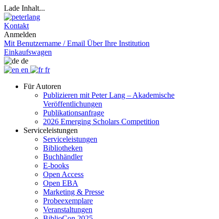
Lade Inhalt...
Kontakt
Anmelden
Mit Benutzername / Email
Über Ihre Institution
Einkaufswagen
de
en
fr
Für Autoren
Publizieren mit Peter Lang – Akademische
Veröffentlichungen
Publikationsanfrage
2026 Emerging Scholars Competition
Serviceleistungen
Serviceleistungen
Bibliotheken
Buchhändler
E-books
Open Access
Open EBA
Marketing & Presse
Probeexemplare
Veranstaltungen
BiblioCon 2025