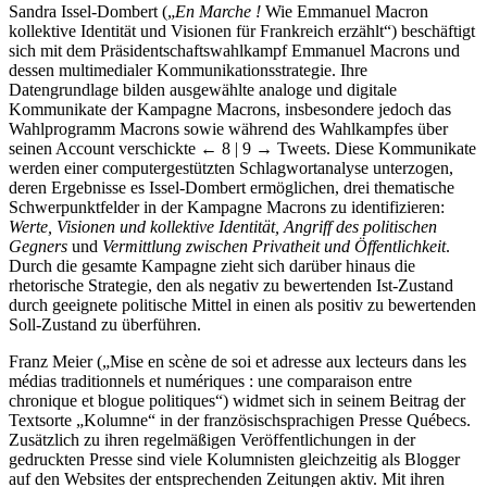
Sandra Issel-Dombert („
En Marche !
Wie Emmanuel Macron
kollektive Identität und Visionen für Frankreich erzählt“) beschäftigt
sich mit dem Präsidentschaftswahlkampf Emmanuel Macrons und
dessen multimedialer Kommunikationsstrategie. Ihre
Datengrundlage bilden ausgewählte analoge und digitale
Kommunikate der Kampagne Macrons, insbesondere jedoch das
Wahlprogramm Macrons sowie während des Wahlkampfes über
seinen Account verschickte
← 8 | 9 →
Tweets. Diese Kommunikate
werden einer computergestützten Schlagwortanalyse unterzogen,
deren Ergebnisse es Issel-Dombert ermöglichen, drei thematische
Schwerpunktfelder in der Kampagne Macrons zu identifizieren:
Werte, Visionen und kollektive Identität, Angriff des politischen
Gegners
und
Vermittlung zwischen Privatheit und Öffentlichkeit
.
Durch die gesamte Kampagne zieht sich darüber hinaus die
rhetorische Strategie, den als negativ zu bewertenden Ist-Zustand
durch geeignete politische Mittel in einen als positiv zu bewertenden
Soll-Zustand zu überführen.
Franz Meier („Mise en scène de soi et adresse aux lecteurs dans les
médias traditionnels et numériques : une comparaison entre
chronique et blogue politiques“) widmet sich in seinem Beitrag der
Textsorte „Kolumne“ in der französischsprachigen Presse Québecs.
Zusätzlich zu ihren regelmäßigen Veröffentlichungen in der
gedruckten Presse sind viele Kolumnisten gleichzeitig als Blogger
auf den Websites der entsprechenden Zeitungen aktiv. Mit ihren