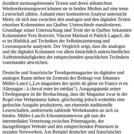
dezidiert meinungsbetonten Texten und deren stilistischem
Wiedererkennungswert können sie in beiden Medien auf eine treue
Leserschaft zählen. Anhand einer kontrastiven Analyse untersucht
Meier, ob sich nun zwischen den analogen und den digitalen Texten
einzelner Kolumnisten aus Québec Unterschiede manifestieren.
Grundlage seiner Untersuchung sind Texte der in Québec bekannten
Kolumnisten Yves Boisvert, Vincent Marissal et Patrick Lagacé, die
er im Hinblick auf Techniken der Selbstinszenierung und
Leseransprache analysiert. Der Vergleich zeigt, dass die analogen
und die digitalen Kolumnen vor allem hinsichtlich unterschiedlicher
Auftretenshäufigkeiten der entsprechenden sprachlichen Techniken
voneinander abweichen.
Deutsche und französische Trendsportmagazine im digitalen und
analogen Raum stehen im Zentrum des Beitrags von Johannes
Müller-Lancé („Les magazines des sports de glisse en France et en
Allemagne : à cheval entre les médias“). Ausgangspunkt seiner
Überlegungen ist die Beobachtung, dass die Magazine zwar in der
Regel eine Webpräsenz haben, gleichzeitig jedoch weiterhin eine
gedruckte Ausgabe produzieren, um einerseits traditionelle
Leserschaften, andererseits zahlende Werbekunden an sich zu
binden. Müller-Lancés Erkenntnisinteresse gilt nun der
intermedialen Vernetzung zwischen Printmagazin, der
dazugehörigen Website und den entsprechenden Präsenzen in
sozialen Netzwerken. Am Beispiel deutscher und französischer