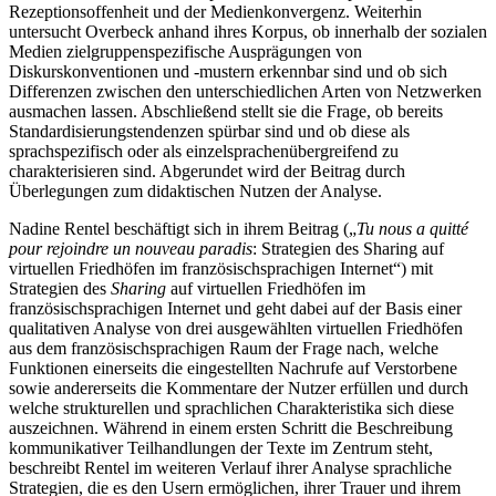
Rezeptionsoffenheit und der Medienkonvergenz. Weiterhin
untersucht Overbeck anhand ihres Korpus, ob innerhalb der sozialen
Medien zielgruppenspezifische Ausprägungen von
Diskurskonventionen und -mustern erkennbar sind und ob sich
Differenzen zwischen den unterschiedlichen Arten von Netzwerken
ausmachen lassen. Abschließend stellt sie die Frage, ob bereits
Standardisierungstendenzen spürbar sind und ob diese als
sprachspezifisch oder als einzelsprachenübergreifend zu
charakterisieren sind. Abgerundet wird der Beitrag durch
Überlegungen zum didaktischen Nutzen der Analyse.
Nadine Rentel beschäftigt sich in ihrem Beitrag („
Tu nous a quitté
pour rejoindre un nouveau paradis
: Strategien des Sharing auf
virtuellen Friedhöfen im französischsprachigen Internet“) mit
Strategien des
Sharing
auf virtuellen Friedhöfen im
französischsprachigen Internet und geht dabei auf der Basis einer
qualitativen Analyse von drei ausgewählten virtuellen Friedhöfen
aus dem französischsprachigen Raum der Frage nach, welche
Funktionen einerseits die eingestellten Nachrufe auf Verstorbene
sowie andererseits die Kommentare der Nutzer erfüllen und durch
welche strukturellen und sprachlichen Charakteristika sich diese
auszeichnen. Während in einem ersten Schritt die Beschreibung
kommunikativer Teilhandlungen der Texte im Zentrum steht,
beschreibt Rentel im weiteren Verlauf ihrer Analyse sprachliche
Strategien, die es den Usern ermöglichen, ihrer Trauer und ihrem