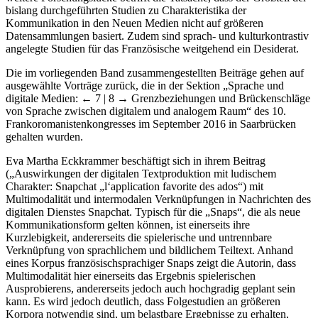
bislang durchgeführten Studien zu Charakteristika der
Kommunikation in den Neuen Medien nicht auf größeren
Datensammlungen basiert. Zudem sind sprach- und kulturkontrastiv
angelegte Studien für das Französische weitgehend ein Desiderat.
Die im vorliegenden Band zusammengestellten Beiträge gehen auf
ausgewählte Vorträge zurück, die in der Sektion „Sprache und
digitale Medien:
← 7 | 8 →
Grenzbeziehungen und Brückenschläge
von Sprache zwischen digitalem und analogem Raum“ des 10.
Frankoromanistenkongresses im September 2016 in Saarbrücken
gehalten wurden.
Eva Martha Eckkrammer beschäftigt sich in ihrem Beitrag
(„Auswirkungen der digitalen Textproduktion mit ludischem
Charakter: Snapchat „l‘application favorite des ados“) mit
Multimodalität und intermodalen Verknüpfungen in Nachrichten des
digitalen Dienstes Snapchat. Typisch für die „Snaps“, die als neue
Kommunikationsform gelten können, ist einerseits ihre
Kurzlebigkeit, andererseits die spielerische und untrennbare
Verknüpfung von sprachlichem und bildlichem Teiltext. Anhand
eines Korpus französischsprachiger Snaps zeigt die Autorin, dass
Multimodalität hier einerseits das Ergebnis spielerischen
Ausprobierens, andererseits jedoch auch hochgradig geplant sein
kann. Es wird jedoch deutlich, dass Folgestudien an größeren
Korpora notwendig sind, um belastbare Ergebnisse zu erhalten,