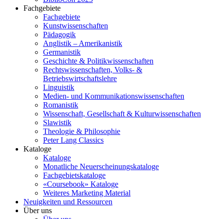
Fachgebiete
Fachgebiete
Kunstwissenschaften
Pädagogik
Anglistik – Amerikanistik
Germanistik
Geschichte & Politikwissenschaften
Rechtswissenschaften, Volks- &
Betriebswirtschaftslehre
Linguistik
Medien- und Kommunikationswissenschaften
Romanistik
Wissenschaft, Gesellschaft & Kulturwissenschaften
Slawistik
Theologie & Philosophie
Peter Lang Classics
Kataloge
Kataloge
Monatliche Neuerscheinungskataloge
Fachgebietskataloge
«Coursebook» Kataloge
Weiteres Marketing Material
Neuigkeiten und Ressourcen
Über uns