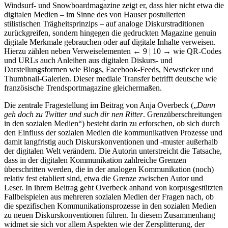
Windsurf- und Snowboardmagazine zeigt er, dass hier nicht etwa die
digitalen Medien – im Sinne des von Hauser postulierten
stilistischen Trägheitsprinzips – auf analoge Diskurstraditionen
zurückgreifen, sondern hingegen die gedruckten Magazine genuin
digitale Merkmale gebrauchen oder auf digitale Inhalte verweisen.
Hierzu zählen neben Verweiselementen
← 9 | 10 →
wie QR-Codes
und URLs auch Anleihen aus digitalen Diskurs- und
Darstellungsformen wie Blogs, Facebook-Feeds, Newsticker und
Thumbnail-Galerien. Dieser mediale Transfer betrifft deutsche wie
französische Trendsportmagazine gleichermaßen.
Die zentrale Fragestellung im Beitrag von Anja Overbeck („
Dann
geh doch zu Twitter und such dir nen Ritter
. Grenzüberschreitungen
in den sozialen Medien“) besteht darin zu erforschen, ob sich durch
den Einfluss der sozialen Medien die kommunikativen Prozesse und
damit langfristig auch Diskurskonventionen und -muster außerhalb
der digitalen Welt verändern. Die Autorin unterstreicht die Tatsache,
dass in der digitalen Kommunikation zahlreiche Grenzen
überschritten werden, die in der analogen Kommunikation (noch)
relativ fest etabliert sind, etwa die Grenze zwischen Autor und
Leser. In ihrem Beitrag geht Overbeck anhand von korpusgestützten
Fallbeispielen aus mehreren sozialen Medien der Fragen nach, ob
die spezifischen Kommunikationsprozesse in den sozialen Medien
zu neuen Diskurskonventionen führen. In diesem Zusammenhang
widmet sie sich vor allem Aspekten wie der Zersplitterung, der