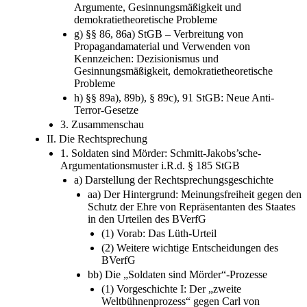
Argumente, Gesinnungsmäßigkeit und
demokratietheoretische Probleme
g) §§ 86, 86a) StGB – Verbreitung von
Propagandamaterial und Verwenden von
Kennzeichen: Dezisionismus und
Gesinnungsmäßigkeit, demokratietheoretische
Probleme
h) §§ 89a), 89b), § 89c), 91 StGB: Neue Anti-
Terror-Gesetze
3. Zusammenschau
II. Die Rechtsprechung
1. Soldaten sind Mörder: Schmitt-Jakobs’sche-
Argumentationsmuster i.R.d. § 185 StGB
a) Darstellung der Rechtsprechungsgeschichte
aa) Der Hintergrund: Meinungsfreiheit gegen den
Schutz der Ehre von Repräsentanten des Staates
in den Urteilen des BVerfG
(1) Vorab: Das Lüth-Urteil
(2) Weitere wichtige Entscheidungen des
BVerfG
bb) Die „Soldaten sind Mörder“-Prozesse
(1) Vorgeschichte I: Der „zweite
Weltbühnenprozess“ gegen Carl von