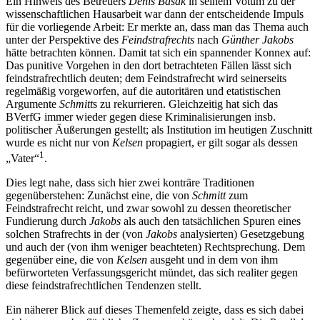
Ein Hinweis des Betreuers
Denis Basak
in seinem Votum zu der
wissenschaftlichen Hausarbeit war dann der entscheidende Impuls
für die vorliegende Arbeit: Er merkte an, dass man das Thema auch
unter der Perspektive des
Feindstrafrechts
nach
Günther Jakobs
hätte betrachten können. Damit tat sich ein spannender Konnex auf:
Das punitive Vorgehen in den dort betrachteten Fällen lässt sich
feindstrafrechtlich deuten; dem Feindstrafrecht wird seinerseits
regelmäßig vorgeworfen, auf die autoritären und etatistischen
Argumente
Schmitt
s zu rekurrieren. Gleichzeitig hat sich das
BVerfG immer wieder gegen diese Kriminalisierungen insb.
politischer Äußerungen gestellt; als Institution im heutigen Zuschnitt
wurde es nicht nur von
Kelsen
propagiert, er gilt sogar als dessen
1
„Vater“
.
Dies legt nahe, dass sich hier zwei konträre Traditionen
gegenüberstehen: Zunächst eine, die von
Schmitt
zum
Feindstrafrecht reicht, und zwar sowohl zu dessen theoretischer
Fundierung durch
Jakobs
als auch den tatsächlichen Spuren eines
solchen Strafrechts in der (von
Jakobs
analysierten) Gesetzgebung
und auch der (von ihm weniger beachteten) Rechtsprechung. Dem
gegenüber eine, die von
Kelsen
ausgeht und in dem von ihm
befürworteten Verfassungsgericht mündet, das sich realiter gegen
diese feindstrafrechtlichen Tendenzen stellt.
Ein näherer Blick auf dieses Themenfeld zeigte, dass es sich dabei