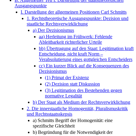
B. Allgemeiner Teil I: Darstellung der staatstheoretischen
Ausgangspunkte
I. Darstellung der allgemeinen Positionen Carl Schmitts
1. Rechtstheoretische Ausgangspunkte: Dezision und
staatliche Rechtsverwirklichung
a) Der Dezisionismus
aa) Herleitung im Frühwerk: Fehlende
Ableitbarkeit richterlicher Urteile
bb) Übertragung auf den Staat: Legitimation kraft
Entscheidung, nicht kraft Norm –
Verabsolutierung eines gottgleichen Entscheiders
cc) Ein kurzer Blick auf die Konsequenzen des
Dezisionismus
(1) Primat der Existenz
(2) Dezision statt Diskussion
(3) Legitimation des Bestehenden gegen
normative Legalität
b) Der Staat als Medium der Rechtsverwirklichung
2. Die innerstaatliche Homogenität, Pluralismuskritik
und Rechtsstaatsskepsis
a) Schmitts Begriff der Homogenität: eine
spezifische Gleichheit
b) Begründung für die Notwendigkeit der