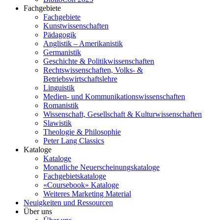
Fachgebiete
Fachgebiete
Kunstwissenschaften
Pädagogik
Anglistik – Amerikanistik
Germanistik
Geschichte & Politikwissenschaften
Rechtswissenschaften, Volks- &
Betriebswirtschaftslehre
Linguistik
Medien- und Kommunikationswissenschaften
Romanistik
Wissenschaft, Gesellschaft & Kulturwissenschaften
Slawistik
Theologie & Philosophie
Peter Lang Classics
Kataloge
Kataloge
Monatliche Neuerscheinungskataloge
Fachgebietskataloge
«Coursebook» Kataloge
Weiteres Marketing Material
Neuigkeiten und Ressourcen
Über uns