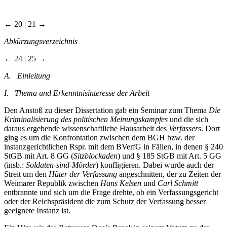
← 20 | 21 →
Abkürzungsverzeichnis
← 24 | 25 →
A. Einleitung
I. Thema und Erkenntnisinteresse der Arbeit
Den Anstoß zu dieser Dissertation gab ein Seminar zum Thema
Die
Kriminalisierung des politischen Meinungskampfes
und die sich
daraus ergebende wissenschaftliche Hausarbeit des
Verfasser
s. Dort
ging es um die Konfrontation zwischen dem BGH bzw. der
instanzgerichtlichen Rspr. mit dem BVerfG in Fällen, in denen § 240
StGB mit Art. 8 GG (
Sitzblockaden
) und § 185 StGB mit Art. 5 GG
(insb.:
Soldaten-sind-Mörder
) konfligieren. Dabei wurde auch der
Streit um den
Hüter der Verfassung
angeschnitten, der zu Zeiten der
Weimarer Republik zwischen
Hans Kelsen
und
Carl Schmitt
entbrannte und sich um die Frage drehte, ob ein Verfassungsgericht
oder der Reichspräsident die zum Schutz der Verfassung besser
geeignete Instanz ist.