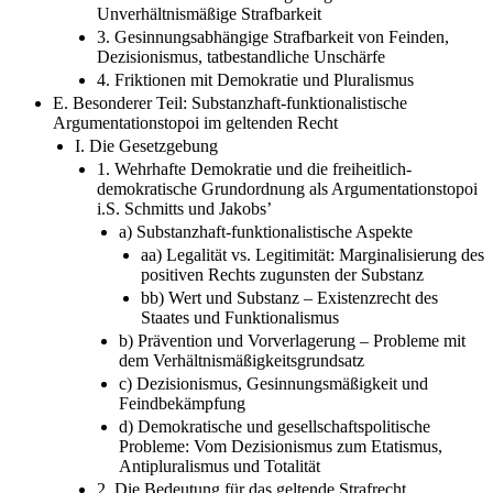
Unverhältnismäßige Strafbarkeit
3. Gesinnungsabhängige Strafbarkeit von Feinden,
Dezisionismus, tatbestandliche Unschärfe
4. Friktionen mit Demokratie und Pluralismus
E. Besonderer Teil: Substanzhaft-funktionalistische
Argumentationstopoi im geltenden Recht
I. Die Gesetzgebung
1. Wehrhafte Demokratie und die freiheitlich-
demokratische Grundordnung als Argumentationstopoi
i.S. Schmitts und Jakobs’
a) Substanzhaft-funktionalistische Aspekte
aa) Legalität vs. Legitimität: Marginalisierung des
positiven Rechts zugunsten der Substanz
bb) Wert und Substanz – Existenzrecht des
Staates und Funktionalismus
b) Prävention und Vorverlagerung – Probleme mit
dem Verhältnismäßigkeitsgrundsatz
c) Dezisionismus, Gesinnungsmäßigkeit und
Feindbekämpfung
d) Demokratische und gesellschaftspolitische
Probleme: Vom Dezisionismus zum Etatismus,
Antipluralismus und Totalität
2. Die Bedeutung für das geltende Strafrecht