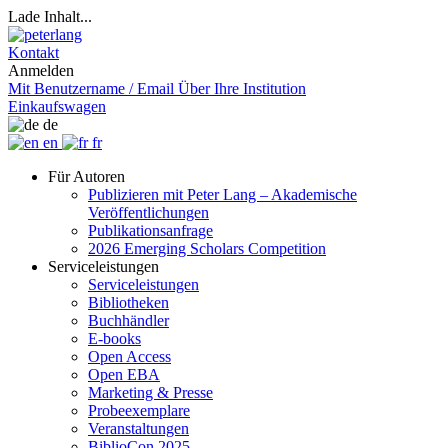
Lade Inhalt...
Kontakt
Anmelden
Mit Benutzername / Email
Über Ihre Institution
Einkaufswagen
de
en
fr
Für Autoren
Publizieren mit Peter Lang – Akademische
Veröffentlichungen
Publikationsanfrage
2026 Emerging Scholars Competition
Serviceleistungen
Serviceleistungen
Bibliotheken
Buchhändler
E-books
Open Access
Open EBA
Marketing & Presse
Probeexemplare
Veranstaltungen
BiblioCon 2025