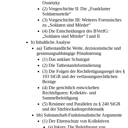
Ossietzky
(2) Vorgeschichte II: Die „Frankfurter
Soldatenurteile“
(3) Vorgeschichte III: Weiteres Forensisches
zu „Soldaten sind Mörder“
(4) Die Entscheidungen des BVerfG:
„Soldaten sind Mörder“ I und II
b) Inhaltliche Analyse
aa) Tatbestandliche Weite, dezisionistische und
gesinnungsabhängige Pönalisierung
(1) Das unklare Schutzgut
(2) Die Tatbestandsformulierung
(3) Die Folgen der Rechtfertigungsregel des §
193 StGB und der verfassungsrechtlichen
Bezüge
(4) Die gerichtlich entwickelten
Rechtsfiguren: Kollektiv- und
Sammelbeleidigung
(5) Resümee und Parallelen zu § 240 StGB
und der Sitzblockadenproblematik
bb) Substanzhaft-Funktionalistische Argumente
(1) Der Ehrenschutz von Kollektiven
(a) Inkurs: Die Beleidigung von