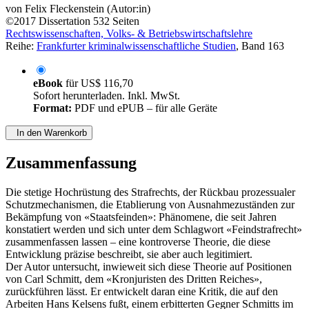
von
Felix Fleckenstein (Autor:in)
©2017
Dissertation
532 Seiten
Rechtswissenschaften, Volks- & Betriebswirtschaftslehre
Reihe:
Frankfurter kriminalwissenschaftliche Studien
, Band 163
eBook
für
US$ 116,70
Sofort herunterladen. Inkl. MwSt.
Format:
PDF und ePUB – für alle Geräte
In den Warenkorb
Zusammenfassung
Die stetige Hochrüstung des Strafrechts, der Rückbau prozessualer
Schutzmechanismen, die Etablierung von Ausnahmezuständen zur
Bekämpfung von «Staatsfeinden»: Phänomene, die seit Jahren
konstatiert werden und sich unter dem Schlagwort «Feindstrafrecht»
zusammenfassen lassen – eine kontroverse Theorie, die diese
Entwicklung präzise beschreibt, sie aber auch legitimiert.
Der Autor untersucht, inwieweit sich diese Theorie auf Positionen
von Carl Schmitt, dem «Kronjuristen des Dritten Reiches»,
zurückführen lässt. Er entwickelt daran eine Kritik, die auf den
Arbeiten Hans Kelsens fußt, einem erbitterten Gegner Schmitts im