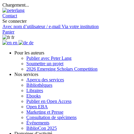
Chargement...
Contact
Se connecter
Avec nom d’utilisateur / e-mail
Via votre institution
Panier
fr
en
de
Pour les auteurs
Publier avec Peter Lang
Soumettre un projet
2026 Emerging Scholars Competition
Nos services
Aperçu des services
Bibliothèques
Libraires
Ebooks
Publier en Open Access
Open EBA
Marketing et Presse
Consultation de spécimens
Événements
BiblioCon 2025
Domaines d’activité