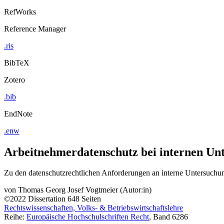
RefWorks
Reference Manager
.ris
BibTeX
Zotero
.bib
EndNote
.enw
Arbeitnehmerdatenschutz bei internen Un
Zu den datenschutzrechtlichen Anforderungen an interne Untersuchun
von
Thomas Georg Josef Vogtmeier (Autor:in)
©2022
Dissertation
648 Seiten
Rechtswissenschaften, Volks- & Betriebswirtschaftslehre
Reihe:
Europäische Hochschulschriften Recht
, Band 6286