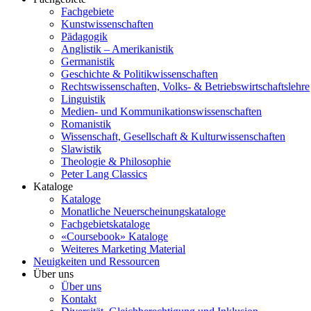
Fachgebiete
Kunstwissenschaften
Pädagogik
Anglistik – Amerikanistik
Germanistik
Geschichte & Politikwissenschaften
Rechtswissenschaften, Volks- & Betriebswirtschaftslehre
Linguistik
Medien- und Kommunikationswissenschaften
Romanistik
Wissenschaft, Gesellschaft & Kulturwissenschaften
Slawistik
Theologie & Philosophie
Peter Lang Classics
Kataloge
Kataloge
Monatliche Neuerscheinungskataloge
Fachgebietskataloge
«Coursebook» Kataloge
Weiteres Marketing Material
Neuigkeiten und Ressourcen
Über uns
Über uns
Kontakt