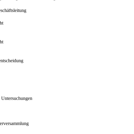
schäftsleitung
ht
ht
sentscheidung
er Untersuchungen
fterversammlung