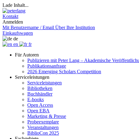
Lade Inhalt...
Kontakt
Anmelden
Mit Benutzername / Email
Über Ihre Institution
Einkaufswagen
de
en
fr
Für Autoren
Publizieren mit Peter Lang – Akademische Veröffentlic
Publikationsanfrage
2026 Emerging Scholars Competition
Serviceleistungen
Serviceleistungen
Bibliotheken
Buchhändler
E-books
Open Access
Open EBA
Marketing & Presse
Probeexemplare
Veranstaltungen
BiblioCon 2025
Fachgebiete