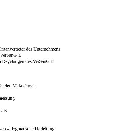
 Organvertreter des Unternehmens
m VerSanG-E
en Regelungen des VerSanG-E
eifenden Maßnahmen
emessung
nG-E
gen – dogmatische Herleitung