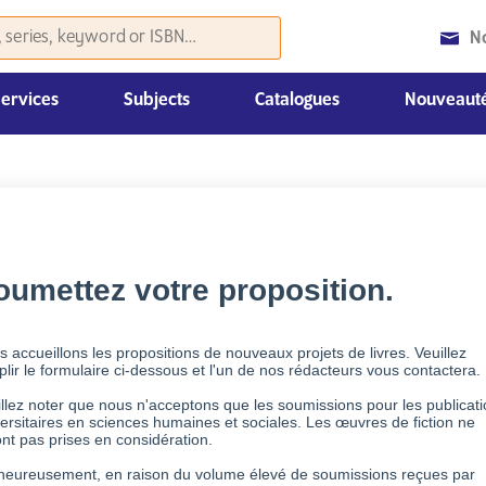
N
Services
Subjects
Catalogues
Nouveauté
Histoire et sciences politiques
Droit, Économie et Management
Nouvelles parutions du mois
Catalogues «Coursebooks»
Autre matériel de promotion