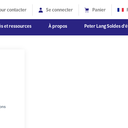
our contacter
Se connecter
Panier
s et ressources
À propos
Peter Lang Soldes d'é
Diversité, équité et inclusion