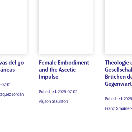
vas del yo
Female Embodiment
Theologie 
áneas
and the Ascetic
Gesellschaf
Impulse
Brüchen d
Gegenwart
-07-01
Published: 2026-07-02
ázquez Jordán
Published: 202
Alyson Staunton
Franz Gmainer-