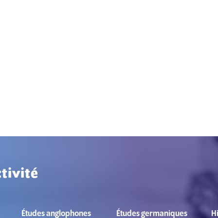
tivité
Études anglophones
Études germaniques
Hi