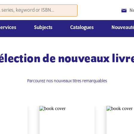
N
Services
Subjects
Catalogues
Nouveauté
Histoire et sciences politiques
Droit, Économie et Management
Nouvelles parutions du mois
Catalogues «Coursebooks»
Autre matériel de promotion
élection de nouveaux livr
Parcourez nos nouveaux titres remarquables