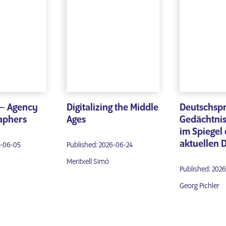
– Agency
Digitalizing the Middle
Deutschsp
aphers
Ages
Gedächtnis
im Spiegel
aktuellen 
6-06-05
Published: 2026-06-24
Meritxell Simó
Published: 202
Georg Pichler