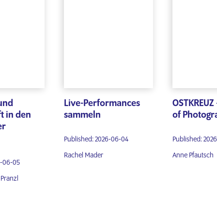
und
Live-Performances
OSTKREUZ 
t in den
sammeln
of Photogr
er
Published: 2026-06-04
Published: 202
Rachel Mader
Anne Pfautsch
6-06-05
Pranzl