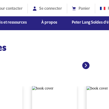
our contacter
Se connecter
Panier
s et ressources
À propos
Peter Lang Soldes d'é
Diversité, équité et inclusion
es