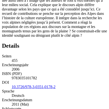
liée aussi bien à l’image que les auteurs se font d’eux-mêmes qu’à
leur milieu social. Cela explique que le discours alpin diffère
davantage selon les pays que ce qui a été considéré jusqu’ici. Ce
recueil de contributions se penche sur la perception des Alpes dans
l’histoire de la culture européenne. Il intègre dans la recherche les
voix alpines négligées jusqu’à présent. Comment a réagi la
population de ces régions aux discours sur la montagne et les
montagnards tenus par les gens de la plaine ? Se construisait-elle une
identité soulignant ou dénigrant plutôt le côté alpin ?
Details
Seiten
455
Erscheinungsjahr
2006
ISBN (PDF)
9783035101782
DOI
10.3726/978-3-0351-0178-2
Sprache
Deutsch
Erscheinungsdatum
2011 (Mai)
Schlagworte