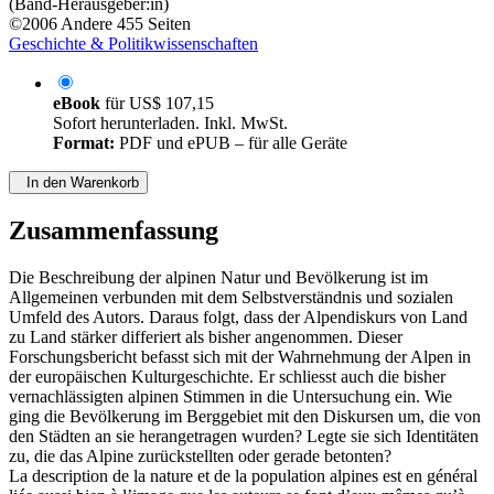
(Band-Herausgeber:in)
©2006
Andere
455 Seiten
Geschichte & Politikwissenschaften
eBook
für
US$ 107,15
Sofort herunterladen. Inkl. MwSt.
Format:
PDF und ePUB – für alle Geräte
In den Warenkorb
Zusammenfassung
Die Beschreibung der alpinen Natur und Bevölkerung ist im
Allgemeinen verbunden mit dem Selbstverständnis und sozialen
Umfeld des Autors. Daraus folgt, dass der Alpendiskurs von Land
zu Land stärker differiert als bisher angenommen. Dieser
Forschungsbericht befasst sich mit der Wahrnehmung der Alpen in
der europäischen Kulturgeschichte. Er schliesst auch die bisher
vernachlässigten alpinen Stimmen in die Untersuchung ein. Wie
ging die Bevölkerung im Berggebiet mit den Diskursen um, die von
den Städten an sie herangetragen wurden? Legte sie sich Identitäten
zu, die das Alpine zurückstellten oder gerade betonten?
La description de la nature et de la population alpines est en général