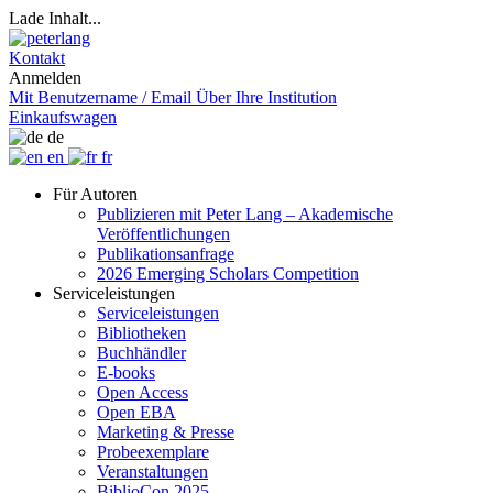
Lade Inhalt...
Kontakt
Anmelden
Mit Benutzername / Email
Über Ihre Institution
Einkaufswagen
de
en
fr
Für Autoren
Publizieren mit Peter Lang – Akademische
Veröffentlichungen
Publikationsanfrage
2026 Emerging Scholars Competition
Serviceleistungen
Serviceleistungen
Bibliotheken
Buchhändler
E-books
Open Access
Open EBA
Marketing & Presse
Probeexemplare
Veranstaltungen
BiblioCon 2025