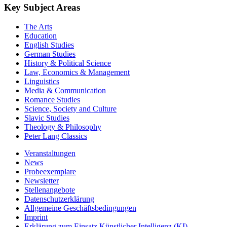
Key Subject Areas
The Arts
Education
English Studies
German Studies
History & Political Science
Law, Economics & Management
Linguistics
Media & Communication
Romance Studies
Science, Society and Culture
Slavic Studies
Theology & Philosophy
Peter Lang Classics
Veranstaltungen
News
Probeexemplare
Newsletter
Stellenangebote
Datenschutzerklärung
Allgemeine Geschäftsbedingungen
Imprint
Erklärung zum Einsatz Künstlicher Intelligenz (KI)