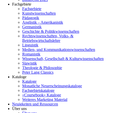
Fachgebiete
Fachgebiete
Kunstwissenschaften
Pädagogik
Anglistik – Amerikanistik
Germanistik
Geschichte & Politikwissenschaften
Rechtswissenschaften, Volks- &
Betriebswirtschaftslehre
Linguistik
Medien- und Kommunikationswissenschaften
Romanistik
Wissenschaft, Gesellschaft & Kulturwissenschaften
Slawistik
Theologie & Philosophie
Peter Lang Classics
Kataloge
Kataloge
Monatliche Neuerscheinungskataloge
Fachgebietskataloge
«Coursebook» Kataloge
Weiteres Marketing Material
Neuigkeiten und Ressourcen
Über uns