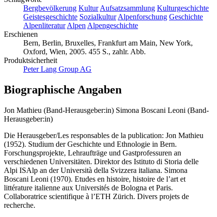
Bergbevölkerung
Kultur
Aufsatzsammlung
Kulturgeschichte
Geistesgeschichte
Sozialkultur
Alpenforschung
Geschichte
Alpenliteratur
Alpen
Alpengeschichte
Erschienen
Bern, Berlin, Bruxelles, Frankfurt am Main, New York,
Oxford, Wien, 2005. 455 S., zahlr. Abb.
Produktsicherheit
Peter Lang Group AG
Biographische Angaben
Jon Mathieu (Band-Herausgeber:in)
Simona Boscani Leoni (Band-
Herausgeber:in)
Die Herausgeber/Les responsables de la publication: Jon Mathieu
(1952). Studium der Geschichte und Ethnologie in Bern.
Forschungsprojekte, Lehraufträge und Gastprofessuren an
verschiedenen Universitäten. Direktor des Istituto di Storia delle
Alpi ISAlp an der Università della Svizzera italiana. Simona
Boscani Leoni (1970). Etudes en histoire, histoire de l’art et
littérature italienne aux Universités de Bologna et Paris.
Collaboratrice scientifique à l’ETH Zürich. Divers projets de
recherche.