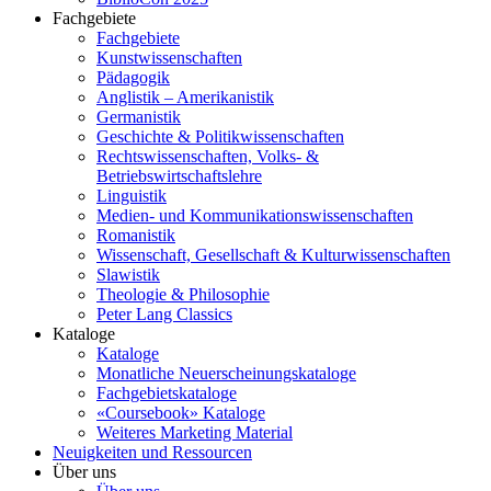
Fachgebiete
Fachgebiete
Kunstwissenschaften
Pädagogik
Anglistik – Amerikanistik
Germanistik
Geschichte & Politikwissenschaften
Rechtswissenschaften, Volks- &
Betriebswirtschaftslehre
Linguistik
Medien- und Kommunikationswissenschaften
Romanistik
Wissenschaft, Gesellschaft & Kulturwissenschaften
Slawistik
Theologie & Philosophie
Peter Lang Classics
Kataloge
Kataloge
Monatliche Neuerscheinungskataloge
Fachgebietskataloge
«Coursebook» Kataloge
Weiteres Marketing Material
Neuigkeiten und Ressourcen
Über uns