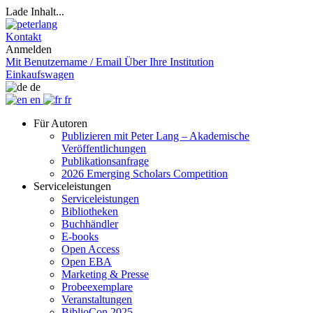
Lade Inhalt...
Kontakt
Anmelden
Mit Benutzername / Email
Über Ihre Institution
Einkaufswagen
de
en
fr
Für Autoren
Publizieren mit Peter Lang – Akademische
Veröffentlichungen
Publikationsanfrage
2026 Emerging Scholars Competition
Serviceleistungen
Serviceleistungen
Bibliotheken
Buchhändler
E-books
Open Access
Open EBA
Marketing & Presse
Probeexemplare
Veranstaltungen
BiblioCon 2025