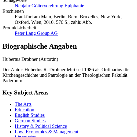
Schlagworte
Neujahr
Götterverehrung
Epiphanie
Erschienen
Frankfurt am Main, Berlin, Bern, Bruxelles, New York,
Oxford, Wien, 2010. 576 S., zahlr. Abb.
Produktsicherheit
Peter Lang Group AG
Biographische Angaben
Hubertus Drobner (Autor:in)
Der Autor: Hubertus R. Drobner lehrt seit 1986 als Ordinarius für
Kirchengeschichte und Patrologie an der Theologischen Fakultät
Paderborn.
Key Subject Areas
The Arts
Education
English Studies
German Studies
History & Political Science
Law, Economics & Management