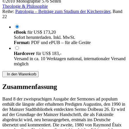
©2010
Monographie
576 Seiten
Theologie & Philosophie
Reihe:
Patrologia – Beiträge zum Studium der Kirchenväter
, Band
22
eBook
für
US$ 173,20
Sofort herunterladen. Inkl. MwSt.
Format:
PDF und ePUB – für alle Geräte
Hardcover
für
US$ 183,-
Versand in ca. 10 Werktagen national, internationaler Versand
möglich
In den Warenkorb
Zusammenfassung
Band 8 der zweisprachigen Ausgabe der Sermones ad populum
enthält die längste aller erhaltenen Predigten Augustins, den 1990 in
der Mainzer Stadtbibliothek entdeckten Sermo Dolbeau 26. Er wird
auf der Grundlage der Mainzer Handschrift, die als Faksimile
abgedruckt wird, neu herausgegeben, erstmals ins Deutsche
übersetzt und kommentiert. Die zweite, 1980 von Raymond Étaix