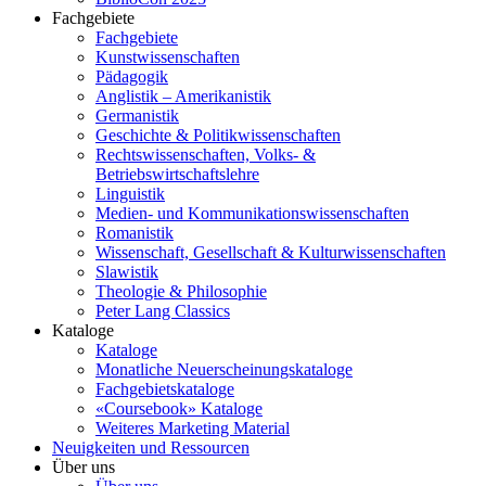
Fachgebiete
Fachgebiete
Kunstwissenschaften
Pädagogik
Anglistik – Amerikanistik
Germanistik
Geschichte & Politikwissenschaften
Rechtswissenschaften, Volks- &
Betriebswirtschaftslehre
Linguistik
Medien- und Kommunikationswissenschaften
Romanistik
Wissenschaft, Gesellschaft & Kulturwissenschaften
Slawistik
Theologie & Philosophie
Peter Lang Classics
Kataloge
Kataloge
Monatliche Neuerscheinungskataloge
Fachgebietskataloge
«Coursebook» Kataloge
Weiteres Marketing Material
Neuigkeiten und Ressourcen
Über uns