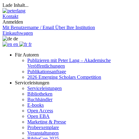
Lade Inhalt...
Kontakt
Anmelden
Mit Benutzername / Email
Über Ihre Institution
Einkaufswagen
de
en
fr
Für Autoren
Publizieren mit Peter Lang – Akademische
Veröffentlichungen
Publikationsanfrage
2026 Emerging Scholars Competition
Serviceleistungen
Serviceleistungen
Bibliotheken
Buchhändler
E-books
Open Access
Open EBA
Marketing & Presse
Probeexemplare
Veranstaltungen
BiblioCon 2025