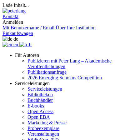
Lade Inhalt...
Kontakt
Anmelden
Mit Benutzername / Email
Über Ihre Institution
Einkaufswagen
de
en
fr
Für Autoren
Publizieren mit Peter Lang – Akademische
Veröffentlichungen
Publikationsanfrage
2026 Emerging Scholars Competition
Serviceleistungen
Serviceleistungen
Bibliotheken
Buchhändler
E-books
Open Access
Open EBA
Marketing & Presse
Probeexemplare
Veranstaltungen
BiblioCon 2025