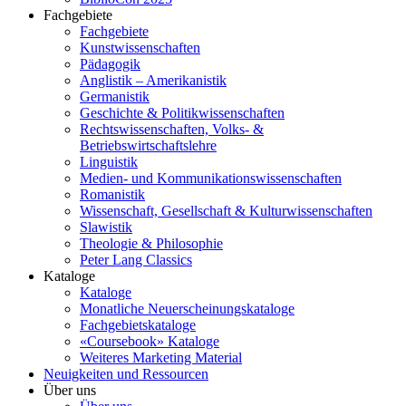
Fachgebiete
Fachgebiete
Kunstwissenschaften
Pädagogik
Anglistik – Amerikanistik
Germanistik
Geschichte & Politikwissenschaften
Rechtswissenschaften, Volks- &
Betriebswirtschaftslehre
Linguistik
Medien- und Kommunikationswissenschaften
Romanistik
Wissenschaft, Gesellschaft & Kulturwissenschaften
Slawistik
Theologie & Philosophie
Peter Lang Classics
Kataloge
Kataloge
Monatliche Neuerscheinungskataloge
Fachgebietskataloge
«Coursebook» Kataloge
Weiteres Marketing Material
Neuigkeiten und Ressourcen
Über uns