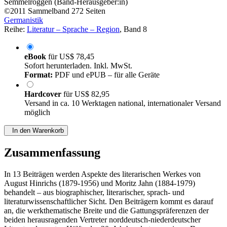
Semmelroggen (Band-Herausgeber:in)
©2011
Sammelband
272 Seiten
Germanistik
Reihe:
Literatur – Sprache – Region
, Band 8
eBook
für
US$ 78,45
Sofort herunterladen. Inkl. MwSt.
Format:
PDF und ePUB – für alle Geräte
Hardcover
für
US$ 82,95
Versand in ca. 10 Werktagen national, internationaler Versand
möglich
In den Warenkorb
Zusammenfassung
In 13 Beiträgen werden Aspekte des literarischen Werkes von
August Hinrichs (1879-1956) und Moritz Jahn (1884-1979)
behandelt – aus biographischer, literarischer, sprach- und
literaturwissenschaftlicher Sicht. Den Beiträgern kommt es darauf
an, die werkthematische Breite und die Gattungspräferenzen der
beiden herausragenden Vertreter norddeutsch-niederdeutscher