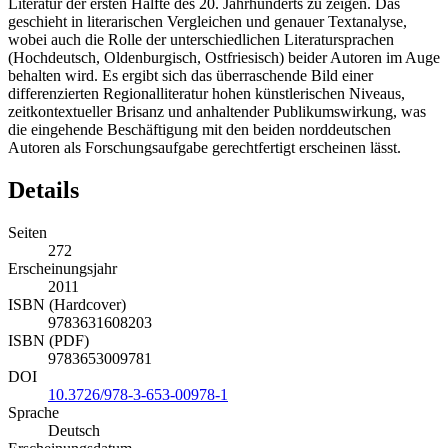
Literatur der ersten Hälfte des 20. Jahrhunderts zu zeigen. Das
geschieht in literarischen Vergleichen und genauer Textanalyse,
wobei auch die Rolle der unterschiedlichen Literatursprachen
(Hochdeutsch, Oldenburgisch, Ostfriesisch) beider Autoren im Auge
behalten wird. Es ergibt sich das überraschende Bild einer
differenzierten Regionalliteratur hohen künstlerischen Niveaus,
zeitkontextueller Brisanz und anhaltender Publikumswirkung, was
die eingehende Beschäftigung mit den beiden norddeutschen
Autoren als Forschungsaufgabe gerechtfertigt erscheinen lässt.
Details
Seiten
272
Erscheinungsjahr
2011
ISBN (Hardcover)
9783631608203
ISBN (PDF)
9783653009781
DOI
10.3726/978-3-653-00978-1
Sprache
Deutsch