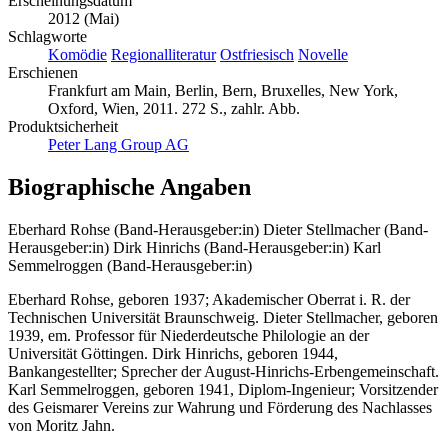
Erscheinungsdatum
2012 (Mai)
Schlagworte
Komödie
Regionalliteratur
Ostfriesisch
Novelle
Erschienen
Frankfurt am Main, Berlin, Bern, Bruxelles, New York,
Oxford, Wien, 2011. 272 S., zahlr. Abb.
Produktsicherheit
Peter Lang Group AG
Biographische Angaben
Eberhard Rohse (Band-Herausgeber:in)
Dieter Stellmacher (Band-
Herausgeber:in)
Dirk Hinrichs (Band-Herausgeber:in)
Karl
Semmelroggen (Band-Herausgeber:in)
Eberhard Rohse, geboren 1937; Akademischer Oberrat i. R. der
Technischen Universität Braunschweig. Dieter Stellmacher, geboren
1939, em. Professor für Niederdeutsche Philologie an der
Universität Göttingen. Dirk Hinrichs, geboren 1944,
Bankangestellter; Sprecher der August-Hinrichs-Erbengemeinschaft.
Karl Semmelroggen, geboren 1941, Diplom-Ingenieur; Vorsitzender
des Geismarer Vereins zur Wahrung und Förderung des Nachlasses
von Moritz Jahn.