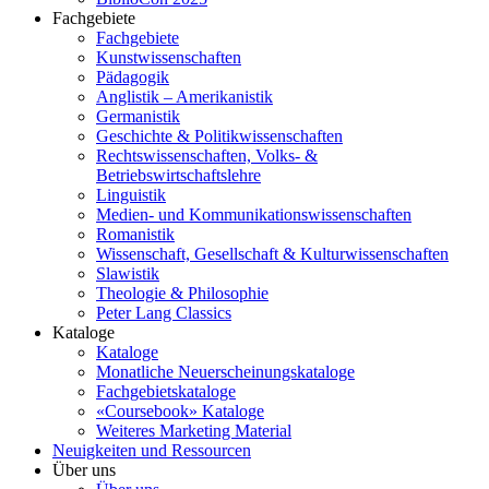
Fachgebiete
Fachgebiete
Kunstwissenschaften
Pädagogik
Anglistik – Amerikanistik
Germanistik
Geschichte & Politikwissenschaften
Rechtswissenschaften, Volks- &
Betriebswirtschaftslehre
Linguistik
Medien- und Kommunikationswissenschaften
Romanistik
Wissenschaft, Gesellschaft & Kulturwissenschaften
Slawistik
Theologie & Philosophie
Peter Lang Classics
Kataloge
Kataloge
Monatliche Neuerscheinungskataloge
Fachgebietskataloge
«Coursebook» Kataloge
Weiteres Marketing Material
Neuigkeiten und Ressourcen
Über uns