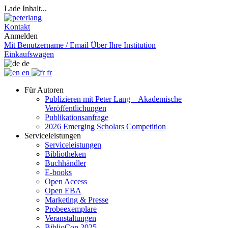
Lade Inhalt...
Kontakt
Anmelden
Mit Benutzername / Email
Über Ihre Institution
Einkaufswagen
de
en
fr
Für Autoren
Publizieren mit Peter Lang – Akademische
Veröffentlichungen
Publikationsanfrage
2026 Emerging Scholars Competition
Serviceleistungen
Serviceleistungen
Bibliotheken
Buchhändler
E-books
Open Access
Open EBA
Marketing & Presse
Probeexemplare
Veranstaltungen
BiblioCon 2025