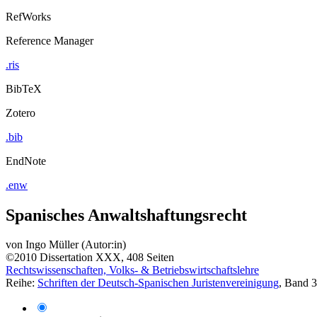
RefWorks
Reference Manager
.ris
BibTeX
Zotero
.bib
EndNote
.enw
Spanisches Anwaltshaftungsrecht
von
Ingo Müller (Autor:in)
©2010
Dissertation
XXX, 408 Seiten
Rechtswissenschaften, Volks- & Betriebswirtschaftslehre
Reihe:
Schriften der Deutsch-Spanischen Juristenvereinigung
, Band 