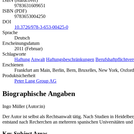
ISBN (Hardcover)
9783631609651
ISBN (PDF)
9783653004250
DOI
10.3726/978-3-653-00425-0
Sprache
Deutsch
Erscheinungsdatum
2011 (Februar)
Schlagworte
Haftung
Anwalt
Haftungsbeschränkungen
Berufshaftpflichtver
Erschienen
Frankfurt am Main, Berlin, Bern, Bruxelles, New York, Oxfor
Produktsicherheit
Peter Lang Group AG
Biographische Angaben
Ingo Müller (Autor:in)
Der Autor ist selbst als Rechtsanwalt tätig. Nach Studien in Heidelbe
entstand nach Recherchen an mehreren spanischen Universitäten und
Key Subject Areas