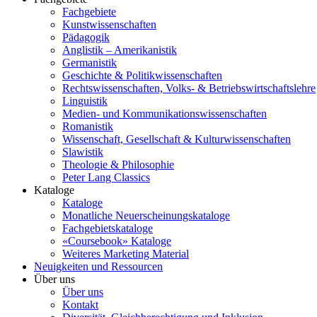
Fachgebiete
Kunstwissenschaften
Pädagogik
Anglistik – Amerikanistik
Germanistik
Geschichte & Politikwissenschaften
Rechtswissenschaften, Volks- & Betriebswirtschaftslehre
Linguistik
Medien- und Kommunikationswissenschaften
Romanistik
Wissenschaft, Gesellschaft & Kulturwissenschaften
Slawistik
Theologie & Philosophie
Peter Lang Classics
Kataloge
Kataloge
Monatliche Neuerscheinungskataloge
Fachgebietskataloge
«Coursebook» Kataloge
Weiteres Marketing Material
Neuigkeiten und Ressourcen
Über uns
Über uns
Kontakt