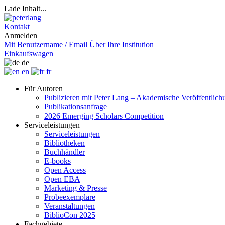
Lade Inhalt...
Kontakt
Anmelden
Mit Benutzername / Email
Über Ihre Institution
Einkaufswagen
de
en
fr
Für Autoren
Publizieren mit Peter Lang – Akademische Veröffentlic
Publikationsanfrage
2026 Emerging Scholars Competition
Serviceleistungen
Serviceleistungen
Bibliotheken
Buchhändler
E-books
Open Access
Open EBA
Marketing & Presse
Probeexemplare
Veranstaltungen
BiblioCon 2025
Fachgebiete