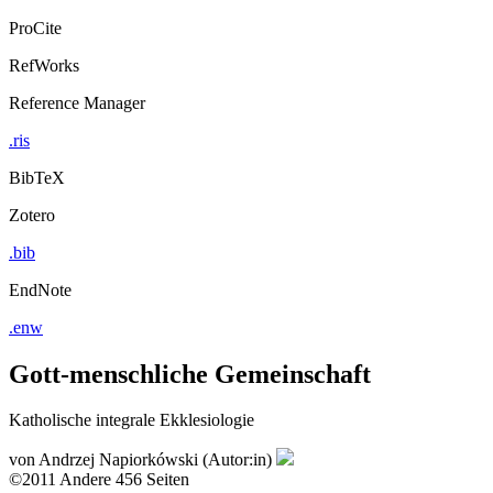
ProCite
RefWorks
Reference Manager
.ris
BibTeX
Zotero
.bib
EndNote
.enw
Gott-menschliche Gemeinschaft
Katholische integrale Ekklesiologie
von
Andrzej Napiorkówski (Autor:in)
©2011
Andere
456 Seiten