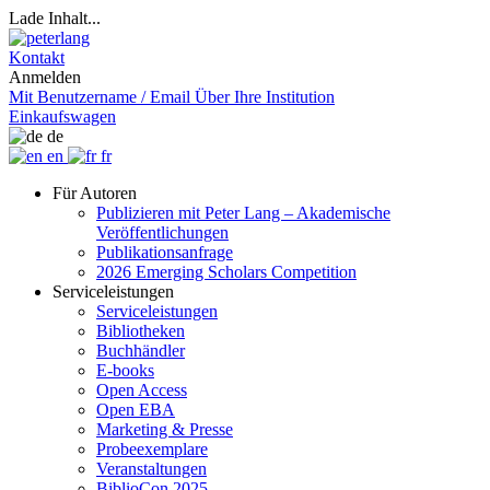
Lade Inhalt...
Kontakt
Anmelden
Mit Benutzername / Email
Über Ihre Institution
Einkaufswagen
de
en
fr
Für Autoren
Publizieren mit Peter Lang – Akademische
Veröffentlichungen
Publikationsanfrage
2026 Emerging Scholars Competition
Serviceleistungen
Serviceleistungen
Bibliotheken
Buchhändler
E-books
Open Access
Open EBA
Marketing & Presse
Probeexemplare
Veranstaltungen
BiblioCon 2025