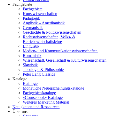
Fachgebiete
Fachgebiete
Kunstwissenschaften
Pädagogik
Anglistik – Amerikanistik
Germanistik
Geschichte & Politikwissenschaften
Rechtswissenschaften, Volks- &
Betriebswirtschaftslehre
Linguistik
Medien- und Kommunikationswissenschaften
Romanistik
Wissenschaft, Gesellschaft & Kulturwissenschaften
Slawistik
Theologie & Philosophie
Peter Lang Classics
Kataloge
Kataloge
Monatliche Neuerscheinungskataloge
Fachgebietskataloge
«Coursebook» Kataloge
Weiteres Marketing Material
Neuigkeiten und Ressourcen
Über uns