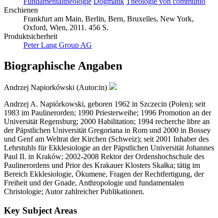
Fundamentaltheologie
Dogmatik
Theologie von communio
Erschienen
Frankfurt am Main, Berlin, Bern, Bruxelles, New York,
Oxford, Wien, 2011. 456 S.
Produktsicherheit
Peter Lang Group AG
Biographische Angaben
Andrzej Napiorkówski (Autor:in)
Andrzej A. Napiórkowski, geboren 1962 in Szczecin (Polen); seit
1983 im Paulinerorden; 1990 Priesterweihe; 1996 Promotion an der
Universität Regensburg; 2000 Habilitation; 1994 recherche libre an
der Päpstlichen Universität Gregoriana in Rom und 2000 in Bossey
und Genf am Weltrat der Kirchen (Schweiz); seit 2001 Inhaber des
Lehrstuhls für Ekklesiologie an der Päpstlichen Universität Johannes
Paul II. in Kraków; 2002-2008 Rektor der Ordenshochschule des
Paulinerordens und Prior des Krakauer Klosters Skałka; tätig im
Bereich Ekklesiologie, Ökumene, Fragen der Rechtfertigung, der
Freiheit und der Gnade, Anthropologie und fundamentalen
Christologie; Autor zahlreicher Publikationen.
Key Subject Areas