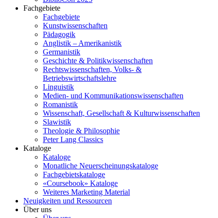
Fachgebiete
Fachgebiete
Kunstwissenschaften
Pädagogik
Anglistik – Amerikanistik
Germanistik
Geschichte & Politikwissenschaften
Rechtswissenschaften, Volks- &
Betriebswirtschaftslehre
Linguistik
Medien- und Kommunikationswissenschaften
Romanistik
Wissenschaft, Gesellschaft & Kulturwissenschaften
Slawistik
Theologie & Philosophie
Peter Lang Classics
Kataloge
Kataloge
Monatliche Neuerscheinungskataloge
Fachgebietskataloge
«Coursebook» Kataloge
Weiteres Marketing Material
Neuigkeiten und Ressourcen
Über uns