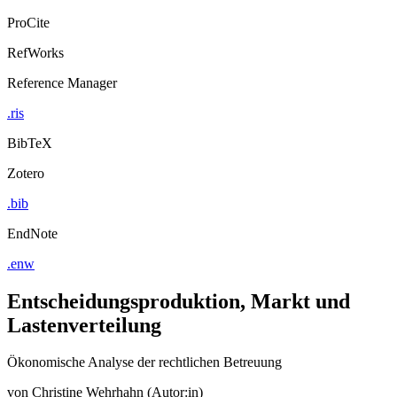
ProCite
RefWorks
Reference Manager
.ris
BibTeX
Zotero
.bib
EndNote
.enw
Entscheidungsproduktion, Markt und
Lastenverteilung
Ökonomische Analyse der rechtlichen Betreuung
von
Christine Wehrhahn (Autor:in)