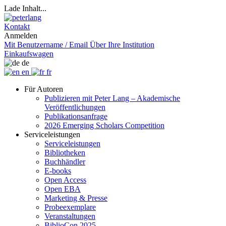
Lade Inhalt...
Kontakt
Anmelden
Mit Benutzername / Email
Über Ihre Institution
Einkaufswagen
de
en
fr
Für Autoren
Publizieren mit Peter Lang – Akademische
Veröffentlichungen
Publikationsanfrage
2026 Emerging Scholars Competition
Serviceleistungen
Serviceleistungen
Bibliotheken
Buchhändler
E-books
Open Access
Open EBA
Marketing & Presse
Probeexemplare
Veranstaltungen
BiblioCon 2025