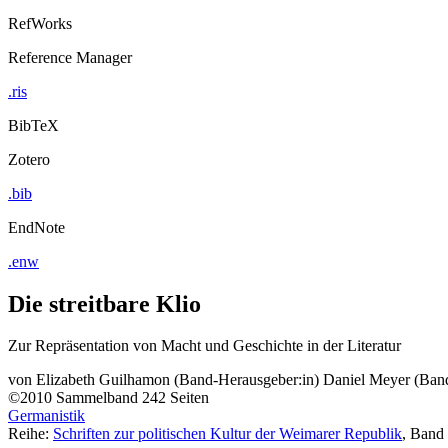
RefWorks
Reference Manager
.ris
BibTeX
Zotero
.bib
EndNote
.enw
Die streitbare Klio
Zur Repräsentation von Macht und Geschichte in der Literatur
von
Elizabeth Guilhamon (Band-Herausgeber:in)
Daniel Meyer (Band
©2010
Sammelband
242 Seiten
Germanistik
Reihe:
Schriften zur politischen Kultur der Weimarer Republik
, Band