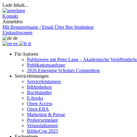
Lade Inhalt...
Kontakt
Anmelden
Mit Benutzername / Email
Über Ihre Institution
Einkaufswagen
de
en
fr
Für Autoren
Publizieren mit Peter Lang – Akademische Veröffentlic
Publikationsanfrage
2026 Emerging Scholars Competition
Serviceleistungen
Serviceleistungen
Bibliotheken
Buchhändler
E-books
Open Access
Open EBA
Marketing & Presse
Probeexemplare
Veranstaltungen
BiblioCon 2025
Fachgebiete