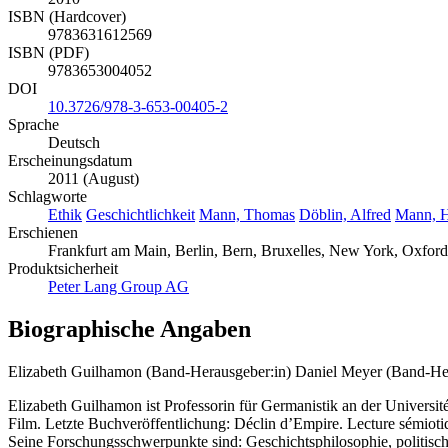
ISBN (Hardcover)
9783631612569
ISBN (PDF)
9783653004052
DOI
10.3726/978-3-653-00405-2
Sprache
Deutsch
Erscheinungsdatum
2011 (August)
Schlagworte
Ethik
Geschichtlichkeit
Mann, Thomas
Döblin, Alfred
Mann, H
Erschienen
Frankfurt am Main, Berlin, Bern, Bruxelles, New York, Oxford
Produktsicherheit
Peter Lang Group AG
Biographische Angaben
Elizabeth Guilhamon (Band-Herausgeber:in)
Daniel Meyer (Band-Her
Elizabeth Guilhamon ist Professorin für Germanistik an der Universi
Film. Letzte Buchveröffentlichung: Déclin d’Empire. Lecture sémiot
Seine Forschungsschwerpunkte sind: Geschichtsphilosophie, politische