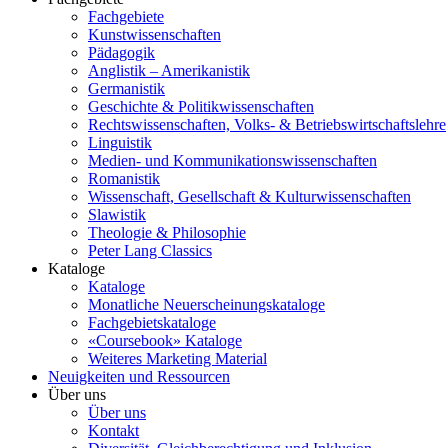
Fachgebiete
Kunstwissenschaften
Pädagogik
Anglistik – Amerikanistik
Germanistik
Geschichte & Politikwissenschaften
Rechtswissenschaften, Volks- & Betriebswirtschaftslehre
Linguistik
Medien- und Kommunikationswissenschaften
Romanistik
Wissenschaft, Gesellschaft & Kulturwissenschaften
Slawistik
Theologie & Philosophie
Peter Lang Classics
Kataloge
Kataloge
Monatliche Neuerscheinungskataloge
Fachgebietskataloge
«Coursebook» Kataloge
Weiteres Marketing Material
Neuigkeiten und Ressourcen
Über uns
Über uns
Kontakt