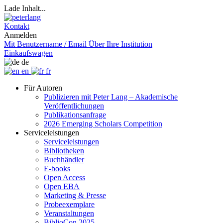
Lade Inhalt...
Kontakt
Anmelden
Mit Benutzername / Email
Über Ihre Institution
Einkaufswagen
de
en
fr
Für Autoren
Publizieren mit Peter Lang – Akademische
Veröffentlichungen
Publikationsanfrage
2026 Emerging Scholars Competition
Serviceleistungen
Serviceleistungen
Bibliotheken
Buchhändler
E-books
Open Access
Open EBA
Marketing & Presse
Probeexemplare
Veranstaltungen
BiblioCon 2025