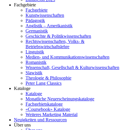
Fachgebiete
Fachgebiete
Kunstwissenschaften
Pädagogik
Anglistik – Amerikanistik
Germanistik
Geschichte & Politikwissenschaften
Rechtswissenschaften, Volks- &
Betriebswirtschaftslehre
Linguistik
Medien- und Kommunikationswissenschaften
Romanistik
Wissenschaft, Gesellschaft & Kulturwissenschaften
Slawistik
Theologie & Philosophie
Peter Lang Classics
Kataloge
Kataloge
Monatliche Neuerscheinungskataloge
Fachgebietskataloge
«Coursebook» Kataloge
Weiteres Marketing Material
Neuigkeiten und Ressourcen
Über uns