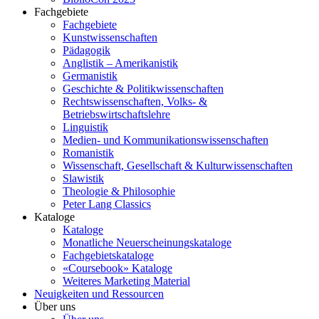
Fachgebiete
Fachgebiete
Kunstwissenschaften
Pädagogik
Anglistik – Amerikanistik
Germanistik
Geschichte & Politikwissenschaften
Rechtswissenschaften, Volks- &
Betriebswirtschaftslehre
Linguistik
Medien- und Kommunikationswissenschaften
Romanistik
Wissenschaft, Gesellschaft & Kulturwissenschaften
Slawistik
Theologie & Philosophie
Peter Lang Classics
Kataloge
Kataloge
Monatliche Neuerscheinungskataloge
Fachgebietskataloge
«Coursebook» Kataloge
Weiteres Marketing Material
Neuigkeiten und Ressourcen
Über uns