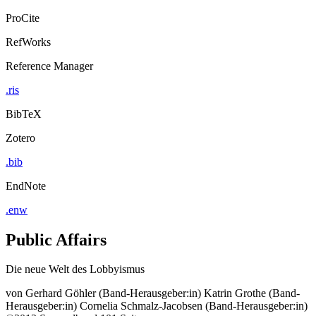
ProCite
RefWorks
Reference Manager
.ris
BibTeX
Zotero
.bib
EndNote
.enw
Public Affairs
Die neue Welt des Lobbyismus
von
Gerhard Göhler (Band-Herausgeber:in)
Katrin Grothe (Band-
Herausgeber:in)
Cornelia Schmalz-Jacobsen (Band-Herausgeber:in)