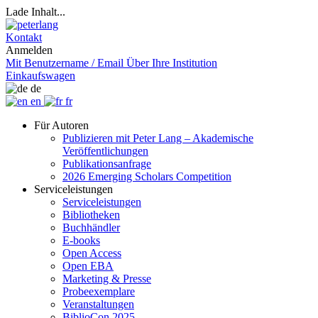
Lade Inhalt...
Kontakt
Anmelden
Mit Benutzername / Email
Über Ihre Institution
Einkaufswagen
de
en
fr
Für Autoren
Publizieren mit Peter Lang – Akademische
Veröffentlichungen
Publikationsanfrage
2026 Emerging Scholars Competition
Serviceleistungen
Serviceleistungen
Bibliotheken
Buchhändler
E-books
Open Access
Open EBA
Marketing & Presse
Probeexemplare
Veranstaltungen
BiblioCon 2025