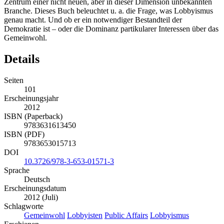
Zentrum einer nicht neuen, aber in dieser Dimension unbekannten
Branche. Dieses Buch beleuchtet u. a. die Frage, was Lobbyismus
genau macht. Und ob er ein notwendiger Bestandteil der
Demokratie ist – oder die Dominanz partikularer Interessen über das
Gemeinwohl.
Details
Seiten
101
Erscheinungsjahr
2012
ISBN (Paperback)
9783631613450
ISBN (PDF)
9783653015713
DOI
10.3726/978-3-653-01571-3
Sprache
Deutsch
Erscheinungsdatum
2012 (Juli)
Schlagworte
Gemeinwohl
Lobbyisten
Public Affairs
Lobbyismus