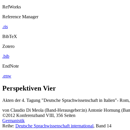
RefWorks
Reference Manager
.ris
BibTeX
Zotero
.bib
EndNote
.enw
Perspektiven Vier
Akten der 4. Tagung "Deutsche Sprachwissenschaft in Italien"- Rom,
von
Claudio Di Meola (Band-Herausgeber:in)
Antonie Hornung (Ban
©2012
Konferenzband
VIII, 356 Seiten
Germanistik
Reihe:
Deutsche Sprachwissenschaft international
, Band 14