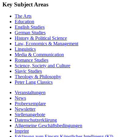
Key Subject Areas
The Arts
Education
English Studies
German Studies
History & Political Science
Law, Economics & Management
Linguistics
Media & Communication
Romance Studies
Science, Society and Culture
Slavic Studies
Theology & Philosophy
Peter Lang Classics
Veranstaltungen
News
Probeexemplare
Newsletter
Stellenangebote
Datenschutzerklärung
Allgemeine Geschäftsbedingungen
Imprint
Erklärung zum Einsatz Künstlicher Intelligenz (KI)