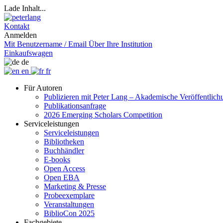
Lade Inhalt...
Kontakt
Anmelden
Mit Benutzername / Email
Über Ihre Institution
Einkaufswagen
de
en
fr
Für Autoren
Publizieren mit Peter Lang – Akademische Veröffentlic
Publikationsanfrage
2026 Emerging Scholars Competition
Serviceleistungen
Serviceleistungen
Bibliotheken
Buchhändler
E-books
Open Access
Open EBA
Marketing & Presse
Probeexemplare
Veranstaltungen
BiblioCon 2025
Fachgebiete