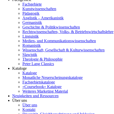
Fachgebiete
Kunstwissenschaften
Pädagogik
Anglistik – Amerikanistik
Germanistik
Geschichte & Politikwissenschaften
Rechtswissenschaften, Volks- & Betriebswirtschaftslehre
Linguistik
Medien- und Kommunikationswissenschaften
Romanistik
Wissenschaft, Gesellschaft & Kulturwissenschaften
Slawistik
Theologie & Philosophie
Peter Lang Classics
Kataloge
Kataloge
Monatliche Neuerscheinungskataloge
Fachgebietskataloge
«Coursebook» Kataloge
Weiteres Marketing Material
Neuigkeiten und Ressourcen
Über uns
Über uns
Kontakt