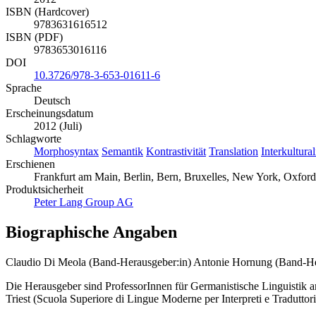
ISBN (Hardcover)
9783631616512
ISBN (PDF)
9783653016116
DOI
10.3726/978-3-653-01611-6
Sprache
Deutsch
Erscheinungsdatum
2012 (Juli)
Schlagworte
Morphosyntax
Semantik
Kontrastivität
Translation
Interkultural
Erschienen
Frankfurt am Main, Berlin, Bern, Bruxelles, New York, Oxford,
Produktsicherheit
Peter Lang Group AG
Biographische Angaben
Claudio Di Meola (Band-Herausgeber:in)
Antonie Hornung (Band-He
Die Herausgeber sind ProfessorInnen für Germanistische Linguistik
Triest (Scuola Superiore di Lingue Moderne per Interpreti e Traduttori