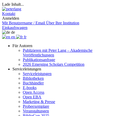
Lade Inhalt...
Kontakt
Anmelden
Mit Benutzername / Email
Über Ihre Institution
Einkaufswagen
de
en
fr
Für Autoren
Publizieren mit Peter Lang – Akademische
Veröffentlichungen
Publikationsanfrage
2026 Emerging Scholars Competition
Serviceleistungen
Serviceleistungen
Bibliotheken
Buchhändler
E-books
Open Access
Open EBA
Marketing & Presse
Probeexemplare
Veranstaltungen
BiblioCon 2025