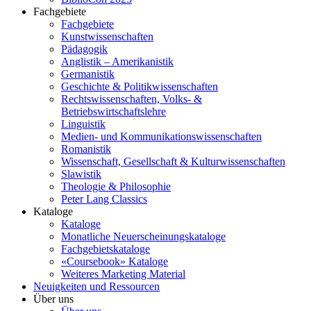
Fachgebiete
Fachgebiete
Kunstwissenschaften
Pädagogik
Anglistik – Amerikanistik
Germanistik
Geschichte & Politikwissenschaften
Rechtswissenschaften, Volks- &
Betriebswirtschaftslehre
Linguistik
Medien- und Kommunikationswissenschaften
Romanistik
Wissenschaft, Gesellschaft & Kulturwissenschaften
Slawistik
Theologie & Philosophie
Peter Lang Classics
Kataloge
Kataloge
Monatliche Neuerscheinungskataloge
Fachgebietskataloge
«Coursebook» Kataloge
Weiteres Marketing Material
Neuigkeiten und Ressourcen
Über uns