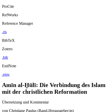
Export Citation
ProCite
RefWorks
Reference Manager
.ris
BibTeX
Zotero
.bib
EndNote
.enw
Amīn al-Ḫūlī: Die Verbindung des Islam
mit der christlichen Reformation
Übersetzung und Kommentar