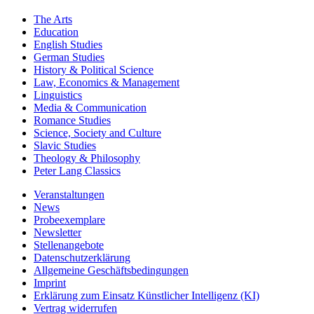
Key Subject Areas
The Arts
Education
English Studies
German Studies
History & Political Science
Law, Economics & Management
Linguistics
Media & Communication
Romance Studies
Science, Society and Culture
Slavic Studies
Theology & Philosophy
Peter Lang Classics
Veranstaltungen
News
Probeexemplare
Newsletter
Stellenangebote
Datenschutzerklärung
Allgemeine Geschäftsbedingungen
Imprint
Erklärung zum Einsatz Künstlicher Intelligenz (KI)