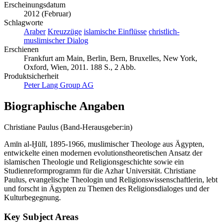
Deutsch
Erscheinungsdatum
2012 (Februar)
Schlagworte
Araber
Kreuzzüge
islamische Einflüsse
christlich-
muslimischer Dialog
Erschienen
Frankfurt am Main, Berlin, Bern, Bruxelles, New York,
Oxford, Wien, 2011. 188 S., 2 Abb.
Produktsicherheit
Peter Lang Group AG
Biographische Angaben
Christiane Paulus (Band-Herausgeber:in)
Amīn al-Ḫūlī, 1895-1966, muslimischer Theologe aus Ägypten,
entwickelte einen modernen evolutionstheoretischen Ansatz der
islamischen Theologie und Religionsgeschichte sowie ein
Studienreformprogramm für die Azhar Universität. Christiane
Paulus, evangelische Theologin und Religionswissenschaftlerin, lebt
und forscht in Ägypten zu Themen des Religionsdialoges und der
Kulturbegegnung.