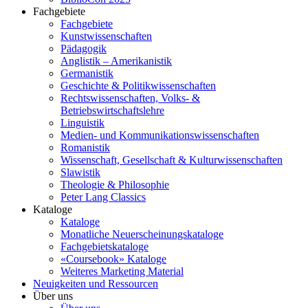
Fachgebiete
Fachgebiete
Kunstwissenschaften
Pädagogik
Anglistik – Amerikanistik
Germanistik
Geschichte & Politikwissenschaften
Rechtswissenschaften, Volks- &
Betriebswirtschaftslehre
Linguistik
Medien- und Kommunikationswissenschaften
Romanistik
Wissenschaft, Gesellschaft & Kulturwissenschaften
Slawistik
Theologie & Philosophie
Peter Lang Classics
Kataloge
Kataloge
Monatliche Neuerscheinungskataloge
Fachgebietskataloge
«Coursebook» Kataloge
Weiteres Marketing Material
Neuigkeiten und Ressourcen
Über uns