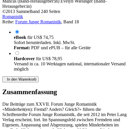
Mancas (Band-Herausgeber:in)
Evelyn Wiesinger (Band-
Herausgeber:in)
©2013
Sammelband
240 Seiten
Romanistik
Reihe:
Forum Junge Romanistik
, Band 18
eBook
für
US$ 74,75
Sofort herunterladen. Inkl. MwSt.
Format:
PDF und ePUB – für alle Geräte
Hardcover
für
US$ 78,95
Versand in ca. 10 Werktagen national, internationaler Versand
möglich
In den Warenkorb
Zusammenfassung
Die Beiträge zum XXVII. Forum Junge Romanistik
«Minderheit(en): Fremd? Anders? Gleich?» führen die
Schriftenreihe Forum Junge Romanistik, die seit 2012 im Peter Lang
Verlag erscheint, fort. Im Spannungsfeld zwischen Fremdem und
Eigenem, Anpassung und Abgrenzung, spielen Minderheiten im