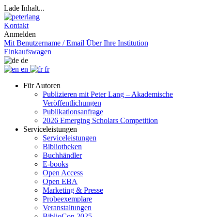
Lade Inhalt...
Kontakt
Anmelden
Mit Benutzername / Email
Über Ihre Institution
Einkaufswagen
de
en
fr
Für Autoren
Publizieren mit Peter Lang – Akademische
Veröffentlichungen
Publikationsanfrage
2026 Emerging Scholars Competition
Serviceleistungen
Serviceleistungen
Bibliotheken
Buchhändler
E-books
Open Access
Open EBA
Marketing & Presse
Probeexemplare
Veranstaltungen
BiblioCon 2025