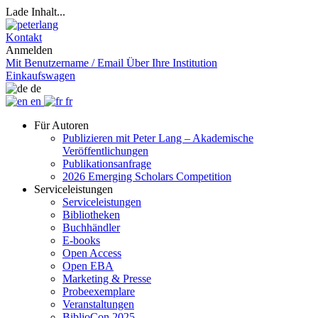
Lade Inhalt...
Kontakt
Anmelden
Mit Benutzername / Email
Über Ihre Institution
Einkaufswagen
de
en
fr
Für Autoren
Publizieren mit Peter Lang – Akademische
Veröffentlichungen
Publikationsanfrage
2026 Emerging Scholars Competition
Serviceleistungen
Serviceleistungen
Bibliotheken
Buchhändler
E-books
Open Access
Open EBA
Marketing & Presse
Probeexemplare
Veranstaltungen
BiblioCon 2025