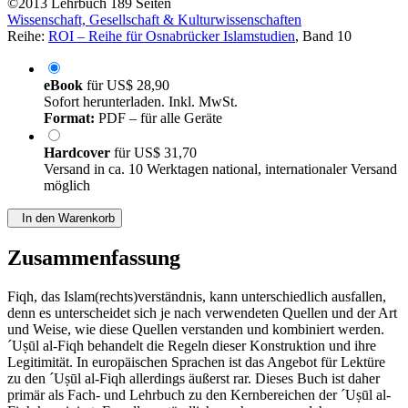
©2013
Lehrbuch
189 Seiten
Wissenschaft, Gesellschaft & Kulturwissenschaften
Reihe:
ROI – Reihe für Osnabrücker Islamstudien
, Band 10
eBook
für
US$ 28,90
Sofort herunterladen. Inkl. MwSt.
Format:
PDF – für alle Geräte
Hardcover
für
US$ 31,70
Versand in ca. 10 Werktagen national, internationaler Versand
möglich
In den Warenkorb
Zusammenfassung
Fiqh, das Islam(rechts)verständnis, kann unterschiedlich ausfallen,
denn es unterscheidet sich je nach verwendeten Quellen und der Art
und Weise, wie diese Quellen verstanden und kombiniert werden.
´Uṣūl al-Fiqh behandelt die Regeln dieser Konstruktion und ihre
Legitimität. In europäischen Sprachen ist das Angebot für Lektüre
zu den ´Uṣūl al-Fiqh allerdings äußerst rar. Dieses Buch ist daher
primär als Fach- und Lehrbuch zu den Kernbereichen der ´Uṣūl al-