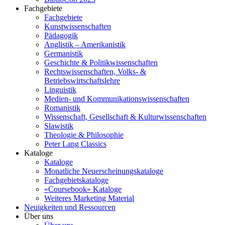
Fachgebiete
Fachgebiete
Kunstwissenschaften
Pädagogik
Anglistik – Amerikanistik
Germanistik
Geschichte & Politikwissenschaften
Rechtswissenschaften, Volks- &
Betriebswirtschaftslehre
Linguistik
Medien- und Kommunikationswissenschaften
Romanistik
Wissenschaft, Gesellschaft & Kulturwissenschaften
Slawistik
Theologie & Philosophie
Peter Lang Classics
Kataloge
Kataloge
Monatliche Neuerscheinungskataloge
Fachgebietskataloge
«Coursebook» Kataloge
Weiteres Marketing Material
Neuigkeiten und Ressourcen
Über uns