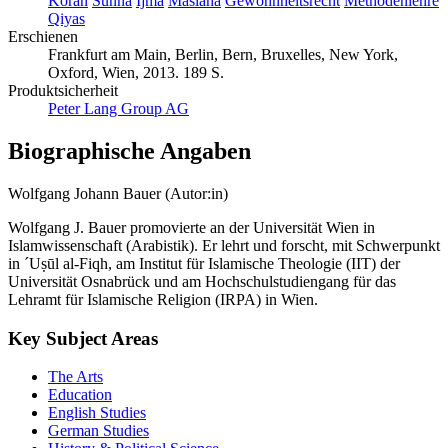
Koran
Sunna
Ijma
Maslaha
Gewohnheitsrecht
Methodenlehre
Qiyas
Erschienen
Frankfurt am Main, Berlin, Bern, Bruxelles, New York,
Oxford, Wien, 2013. 189 S.
Produktsicherheit
Peter Lang Group AG
Biographische Angaben
Wolfgang Johann Bauer (Autor:in)
Wolfgang J. Bauer promovierte an der Universität Wien in
Islamwissenschaft (Arabistik). Er lehrt und forscht, mit Schwerpunkt
in ´Uṣūl al-Fiqh, am Institut für Islamische Theologie (IIT) der
Universität Osnabrück und am Hochschulstudiengang für das
Lehramt für Islamische Religion (IRPA) in Wien.
Key Subject Areas
The Arts
Education
English Studies
German Studies