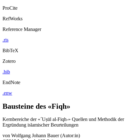
ProCite
RefWorks
Reference Manager
.ris
BibTeX
Zotero
.bib
EndNote
.enw
Bausteine des «Fiqh»
Kernbereiche der «´Uṣūl al-Fiqh-» Quellen und Methodik der
Ergründung islamischer Beurteilungen
von
Wolfgang Johann Bauer (Autor:in)