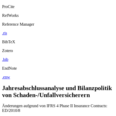
Export Citation
ProCite
RefWorks
Reference Manager
.ris
BibTeX
Zotero
.bib
EndNote
.enw
Jahresabschlussanalyse und Bilanzpolitik
von Schaden-/Unfallversicherern
Änderungen aufgrund von IFRS 4 Phase II Insurance Contracts:
ED/2010/8