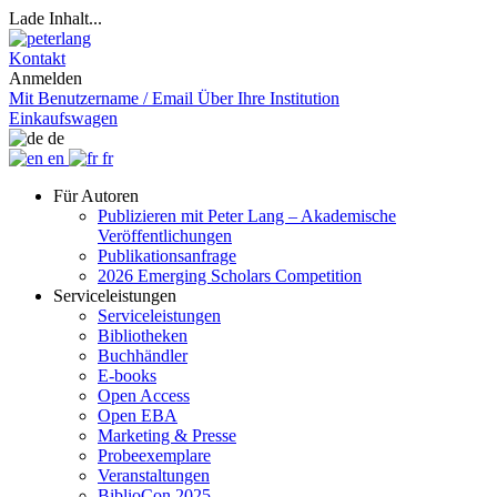
Lade Inhalt...
Kontakt
Anmelden
Mit Benutzername / Email
Über Ihre Institution
Einkaufswagen
de
en
fr
Für Autoren
Publizieren mit Peter Lang – Akademische
Veröffentlichungen
Publikationsanfrage
2026 Emerging Scholars Competition
Serviceleistungen
Serviceleistungen
Bibliotheken
Buchhändler
E-books
Open Access
Open EBA
Marketing & Presse
Probeexemplare
Veranstaltungen
BiblioCon 2025