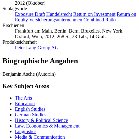
Erscheinungsdatum
2012 (Oktober)
Schlagworte
Exposure Draft
Handelsrecht
Return on Investment
Return on
Equity
Versicherungsunternehmen
Combined Ratio
Erschienen
Frankfurt am Main, Berlin, Bern, Bruxelles, New York,
Oxford, Wien, 2012. 268 S., 23 Tab., 14 Graf.
Produktsicherheit
Peter Lang Group AG
Biographische Angaben
Benjamin Asche (Autor:in)
Key Subject Areas
The Arts
Education
English Studies
German Studies
History & Political Science
Law, Economics & Management
Linguistics