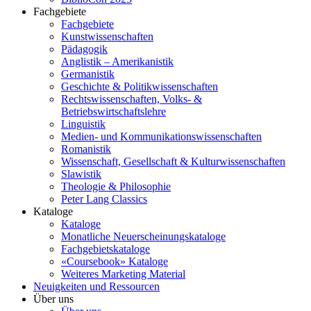
Fachgebiete
Fachgebiete
Kunstwissenschaften
Pädagogik
Anglistik – Amerikanistik
Germanistik
Geschichte & Politikwissenschaften
Rechtswissenschaften, Volks- &
Betriebswirtschaftslehre
Linguistik
Medien- und Kommunikationswissenschaften
Romanistik
Wissenschaft, Gesellschaft & Kulturwissenschaften
Slawistik
Theologie & Philosophie
Peter Lang Classics
Kataloge
Kataloge
Monatliche Neuerscheinungskataloge
Fachgebietskataloge
«Coursebook» Kataloge
Weiteres Marketing Material
Neuigkeiten und Ressourcen
Über uns