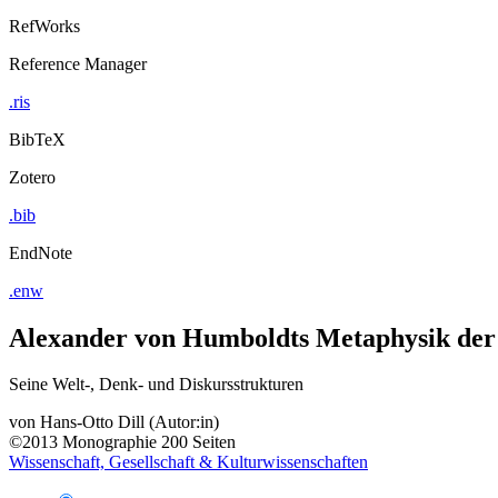
RefWorks
Reference Manager
.ris
BibTeX
Zotero
.bib
EndNote
.enw
Alexander von Humboldts Metaphysik der
Seine Welt-, Denk- und Diskursstrukturen
von
Hans-Otto Dill (Autor:in)
©2013
Monographie
200 Seiten
Wissenschaft, Gesellschaft & Kulturwissenschaften