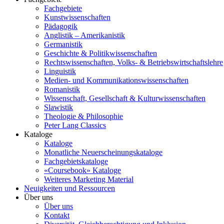
Fachgebiete
Kunstwissenschaften
Pädagogik
Anglistik – Amerikanistik
Germanistik
Geschichte & Politikwissenschaften
Rechtswissenschaften, Volks- & Betriebswirtschaftslehre
Linguistik
Medien- und Kommunikationswissenschaften
Romanistik
Wissenschaft, Gesellschaft & Kulturwissenschaften
Slawistik
Theologie & Philosophie
Peter Lang Classics
Kataloge
Kataloge
Monatliche Neuerscheinungskataloge
Fachgebietskataloge
«Coursebook» Kataloge
Weiteres Marketing Material
Neuigkeiten und Ressourcen
Über uns
Über uns
Kontakt