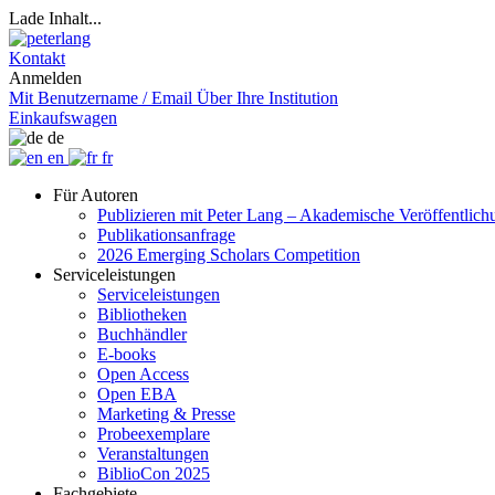
Lade Inhalt...
Kontakt
Anmelden
Mit Benutzername / Email
Über Ihre Institution
Einkaufswagen
de
en
fr
Für Autoren
Publizieren mit Peter Lang – Akademische Veröffentlic
Publikationsanfrage
2026 Emerging Scholars Competition
Serviceleistungen
Serviceleistungen
Bibliotheken
Buchhändler
E-books
Open Access
Open EBA
Marketing & Presse
Probeexemplare
Veranstaltungen
BiblioCon 2025
Fachgebiete