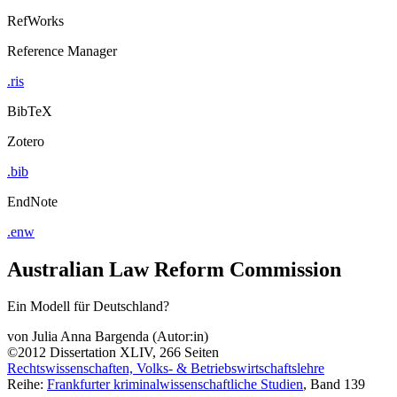
RefWorks
Reference Manager
.ris
BibTeX
Zotero
.bib
EndNote
.enw
Australian Law Reform Commission
Ein Modell für Deutschland?
von
Julia Anna Bargenda (Autor:in)
©2012
Dissertation
XLIV, 266 Seiten
Rechtswissenschaften, Volks- & Betriebswirtschaftslehre
Reihe:
Frankfurter kriminalwissenschaftliche Studien
, Band 139