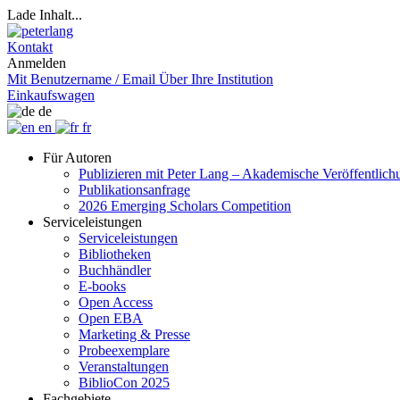
Lade Inhalt...
Kontakt
Anmelden
Mit Benutzername / Email
Über Ihre Institution
Einkaufswagen
de
en
fr
Für Autoren
Publizieren mit Peter Lang – Akademische Veröffentlic
Publikationsanfrage
2026 Emerging Scholars Competition
Serviceleistungen
Serviceleistungen
Bibliotheken
Buchhändler
E-books
Open Access
Open EBA
Marketing & Presse
Probeexemplare
Veranstaltungen
BiblioCon 2025
Fachgebiete