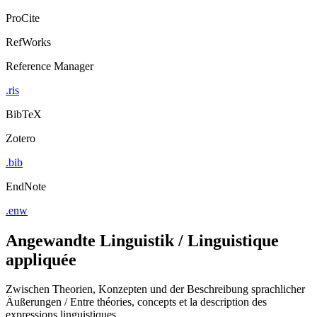
ProCite
RefWorks
Reference Manager
.ris
BibTeX
Zotero
.bib
EndNote
.enw
Angewandte Linguistik / Linguistique
appliquée
Zwischen Theorien, Konzepten und der Beschreibung sprachlicher
Äußerungen / Entre théories, concepts et la description des
expressions linguistiques