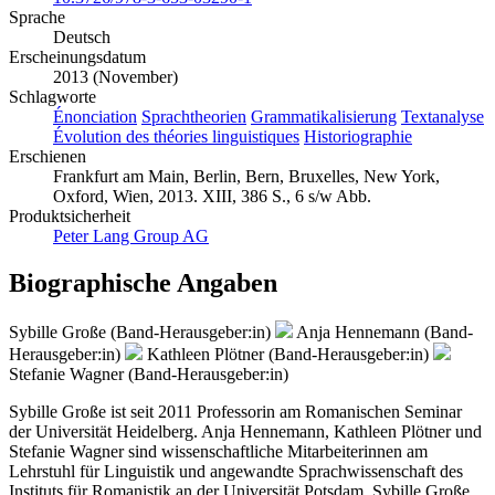
Sprache
Deutsch
Erscheinungsdatum
2013 (November)
Schlagworte
Énonciation
Sprachtheorien
Grammatikalisierung
Textanalyse
Évolution des théories linguistiques
Historiographie
Erschienen
Frankfurt am Main, Berlin, Bern, Bruxelles, New York,
Oxford, Wien, 2013. XIII, 386 S., 6 s/w Abb.
Produktsicherheit
Peter Lang Group AG
Biographische Angaben
Sybille Große (Band-Herausgeber:in)
Anja Hennemann (Band-
Herausgeber:in)
Kathleen Plötner (Band-Herausgeber:in)
Stefanie Wagner (Band-Herausgeber:in)
Sybille Große ist seit 2011 Professorin am Romanischen Seminar
der Universität Heidelberg. Anja Hennemann, Kathleen Plötner und
Stefanie Wagner sind wissenschaftliche Mitarbeiterinnen am
Lehrstuhl für Linguistik und angewandte Sprachwissenschaft des
Instituts für Romanistik an der Universität Potsdam. Sybille Große