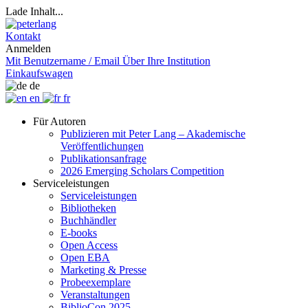
Lade Inhalt...
Kontakt
Anmelden
Mit Benutzername / Email
Über Ihre Institution
Einkaufswagen
de
en
fr
Für Autoren
Publizieren mit Peter Lang – Akademische
Veröffentlichungen
Publikationsanfrage
2026 Emerging Scholars Competition
Serviceleistungen
Serviceleistungen
Bibliotheken
Buchhändler
E-books
Open Access
Open EBA
Marketing & Presse
Probeexemplare
Veranstaltungen
BiblioCon 2025