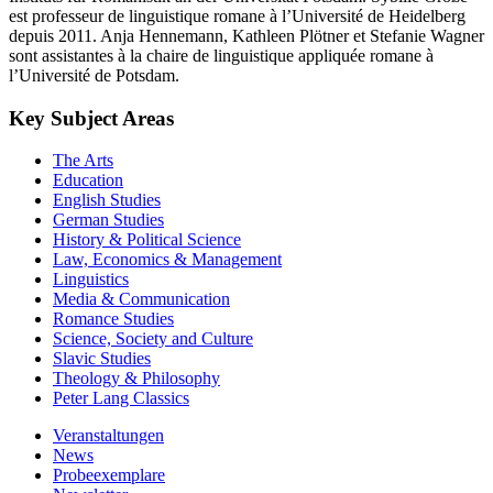
est professeur de linguistique romane à l’Université de Heidelberg
depuis 2011. Anja Hennemann, Kathleen Plötner et Stefanie Wagner
sont assistantes à la chaire de linguistique appliquée romane à
l’Université de Potsdam.
Key Subject Areas
The Arts
Education
English Studies
German Studies
History & Political Science
Law, Economics & Management
Linguistics
Media & Communication
Romance Studies
Science, Society and Culture
Slavic Studies
Theology & Philosophy
Peter Lang Classics
Veranstaltungen
News
Probeexemplare