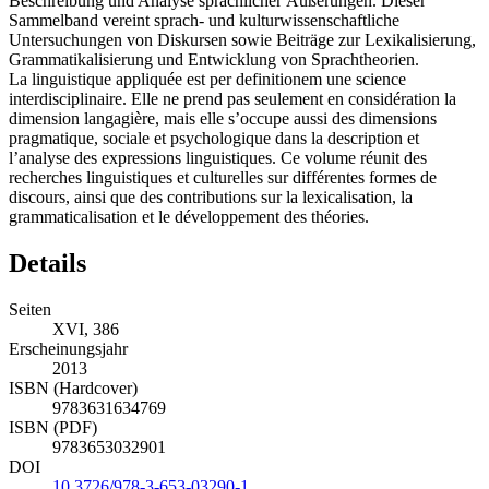
Beschreibung und Analyse sprachlicher Äußerungen. Dieser
Sammelband vereint sprach- und kulturwissenschaftliche
Untersuchungen von Diskursen sowie Beiträge zur Lexikalisierung,
Grammatikalisierung und Entwicklung von Sprachtheorien.
La linguistique appliquée est per definitionem une science
interdisciplinaire. Elle ne prend pas seulement en considération la
dimension langagière, mais elle s’occupe aussi des dimensions
pragmatique, sociale et psychologique dans la description et
l’analyse des expressions linguistiques. Ce volume réunit des
recherches linguistiques et culturelles sur différentes formes de
discours, ainsi que des contributions sur la lexicalisation, la
grammaticalisation et le développement des théories.
Details
Seiten
XVI, 386
Erscheinungsjahr
2013
ISBN (Hardcover)
9783631634769
ISBN (PDF)
9783653032901
DOI
10.3726/978-3-653-03290-1