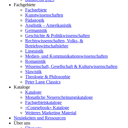
Fachgebiete
Fachgebiete
Kunstwissenschaften
Pädagogik
Anglistik – Amerikanistik
Germanistik
Geschichte & Politikwissenschaften
Rechtswissenschaften, Volks- &
Betriebswirtschaftslehre
Linguistik
Medien- und Kommunikationswissenschaften
Romanistik
Wissenschaft, Gesellschaft & Kulturwissenschaften
Slawistik
Theologie & Philosophie
Peter Lang Classics
Kataloge
Kataloge
Monatliche Neuerscheinungskataloge
Fachgebietskataloge
«Coursebook» Kataloge
Weiteres Marketing Material
Neuigkeiten und Ressourcen
Über uns