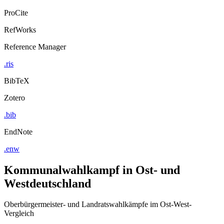
ProCite
RefWorks
Reference Manager
.ris
BibTeX
Zotero
.bib
EndNote
.enw
Kommunalwahlkampf in Ost- und
Westdeutschland
Oberbürgermeister- und Landratswahlkämpfe im Ost-West-
Vergleich