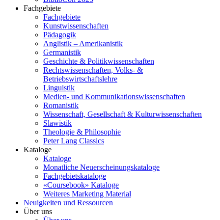
Fachgebiete
Fachgebiete
Kunstwissenschaften
Pädagogik
Anglistik – Amerikanistik
Germanistik
Geschichte & Politikwissenschaften
Rechtswissenschaften, Volks- &
Betriebswirtschaftslehre
Linguistik
Medien- und Kommunikationswissenschaften
Romanistik
Wissenschaft, Gesellschaft & Kulturwissenschaften
Slawistik
Theologie & Philosophie
Peter Lang Classics
Kataloge
Kataloge
Monatliche Neuerscheinungskataloge
Fachgebietskataloge
«Coursebook» Kataloge
Weiteres Marketing Material
Neuigkeiten und Ressourcen
Über uns