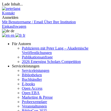
Lade Inhalt...
Kontakt
Anmelden
Mit Benutzername / Email
Über Ihre Institution
Einkaufswagen
de
en
fr
Für Autoren
Publizieren mit Peter Lang – Akademische
Veröffentlichungen
Publikationsanfrage
2026 Emerging Scholars Competition
Serviceleistungen
Serviceleistungen
Bibliotheken
Buchhändler
E-books
Open Access
Open EBA
Marketing & Presse
Probeexemplare
Veranstaltungen
BiblioCon 2025