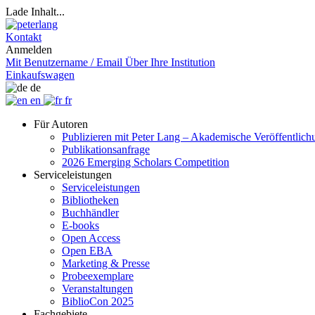
Lade Inhalt...
Kontakt
Anmelden
Mit Benutzername / Email
Über Ihre Institution
Einkaufswagen
de
en
fr
Für Autoren
Publizieren mit Peter Lang – Akademische Veröffentlic
Publikationsanfrage
2026 Emerging Scholars Competition
Serviceleistungen
Serviceleistungen
Bibliotheken
Buchhändler
E-books
Open Access
Open EBA
Marketing & Presse
Probeexemplare
Veranstaltungen
BiblioCon 2025
Fachgebiete