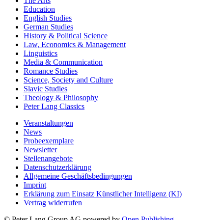
The Arts
Education
English Studies
German Studies
History & Political Science
Law, Economics & Management
Linguistics
Media & Communication
Romance Studies
Science, Society and Culture
Slavic Studies
Theology & Philosophy
Peter Lang Classics
Veranstaltungen
News
Probeexemplare
Newsletter
Stellenangebote
Datenschutzerklärung
Allgemeine Geschäftsbedingungen
Imprint
Erklärung zum Einsatz Künstlicher Intelligenz (KI)
Vertrag widerrufen
© Peter Lang Group AG
powered by
Open Publishing