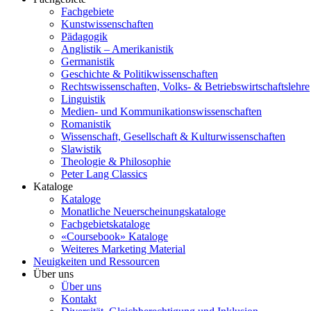
Fachgebiete
Kunstwissenschaften
Pädagogik
Anglistik – Amerikanistik
Germanistik
Geschichte & Politikwissenschaften
Rechtswissenschaften, Volks- & Betriebswirtschaftslehre
Linguistik
Medien- und Kommunikationswissenschaften
Romanistik
Wissenschaft, Gesellschaft & Kulturwissenschaften
Slawistik
Theologie & Philosophie
Peter Lang Classics
Kataloge
Kataloge
Monatliche Neuerscheinungskataloge
Fachgebietskataloge
«Coursebook» Kataloge
Weiteres Marketing Material
Neuigkeiten und Ressourcen
Über uns
Über uns
Kontakt