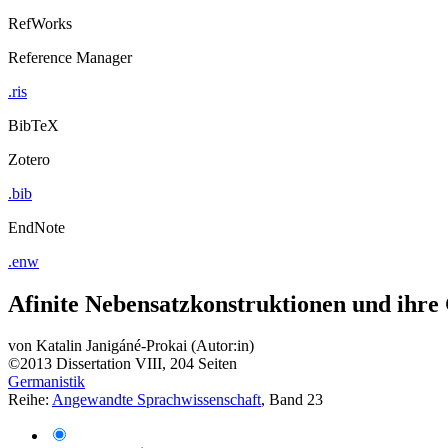
RefWorks
Reference Manager
.ris
BibTeX
Zotero
.bib
EndNote
.enw
Afinite Nebensatzkonstruktionen und ihre
von
Katalin Janigáné-Prokai (Autor:in)
©2013
Dissertation
VIII, 204 Seiten
Germanistik
Reihe:
Angewandte Sprachwissenschaft
, Band 23