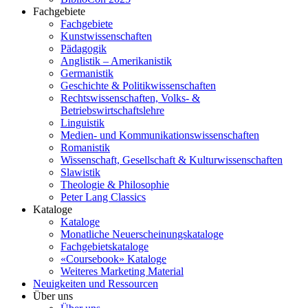
Fachgebiete
Fachgebiete
Kunstwissenschaften
Pädagogik
Anglistik – Amerikanistik
Germanistik
Geschichte & Politikwissenschaften
Rechtswissenschaften, Volks- &
Betriebswirtschaftslehre
Linguistik
Medien- und Kommunikationswissenschaften
Romanistik
Wissenschaft, Gesellschaft & Kulturwissenschaften
Slawistik
Theologie & Philosophie
Peter Lang Classics
Kataloge
Kataloge
Monatliche Neuerscheinungskataloge
Fachgebietskataloge
«Coursebook» Kataloge
Weiteres Marketing Material
Neuigkeiten und Ressourcen
Über uns