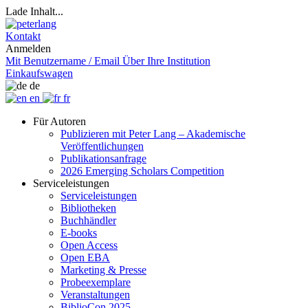
Lade Inhalt...
Kontakt
Anmelden
Mit Benutzername / Email
Über Ihre Institution
Einkaufswagen
de
en
fr
Für Autoren
Publizieren mit Peter Lang – Akademische
Veröffentlichungen
Publikationsanfrage
2026 Emerging Scholars Competition
Serviceleistungen
Serviceleistungen
Bibliotheken
Buchhändler
E-books
Open Access
Open EBA
Marketing & Presse
Probeexemplare
Veranstaltungen
BiblioCon 2025