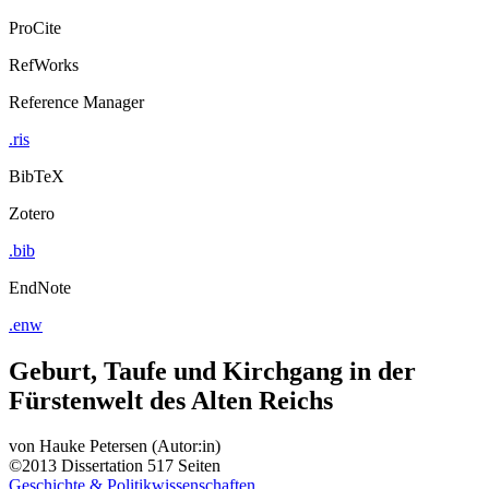
ProCite
RefWorks
Reference Manager
.ris
BibTeX
Zotero
.bib
EndNote
.enw
Geburt, Taufe und Kirchgang in der
Fürstenwelt des Alten Reichs
von
Hauke Petersen (Autor:in)
©2013
Dissertation
517 Seiten
Geschichte & Politikwissenschaften