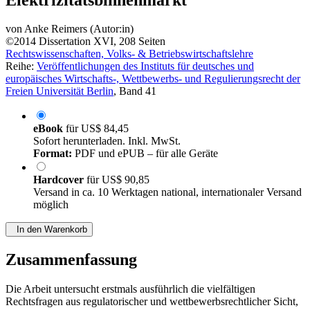
Grenzkuppelstellen im
Elektrizitätsbinnenmarkt
von
Anke Reimers (Autor:in)
©2014
Dissertation
XVI, 208 Seiten
Rechtswissenschaften, Volks- & Betriebswirtschaftslehre
Reihe:
Veröffentlichungen des Instituts für deutsches und
europäisches Wirtschafts-, Wettbewerbs- und Regulierungsrecht der
Freien Universität Berlin
, Band 41
eBook
für
US$ 84,45
Sofort herunterladen. Inkl. MwSt.
Format:
PDF und ePUB – für alle Geräte
Hardcover
für
US$ 90,85
Versand in ca. 10 Werktagen national, internationaler Versand
möglich
In den Warenkorb
Zusammenfassung