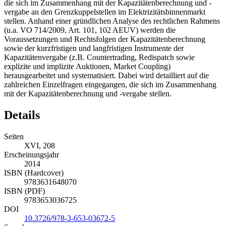
Die Arbeit untersucht erstmals ausführlich die vielfältigen
Rechtsfragen aus regulatorischer und wettbewerbsrechtlicher Sicht,
die sich im Zusammenhang mit der Kapazitätenberechnung und -
vergabe an den Grenzkuppelstellen im Elektrizitätsbinnenmarkt
stellen. Anhand einer gründlichen Analyse des rechtlichen Rahmens
(u.a. VO 714/2009, Art. 101, 102 AEUV) werden die
Voraussetzungen und Rechtsfolgen der Kapazitätenberechnung
sowie der kurzfristigen und langfristigen Instrumente der
Kapazitätenvergabe (z.B. Countertrading, Redispatch sowie
explizite und implizite Auktionen, Market Coupling)
herausgearbeitet und systematisiert. Dabei wird detailliert auf die
zahlreichen Einzelfragen eingegangen, die sich im Zusammenhang
mit der Kapazitätenberechnung und -vergabe stellen.
Details
Seiten
XVI, 208
Erscheinungsjahr
2014
ISBN (Hardcover)
9783631648070
ISBN (PDF)
9783653036725