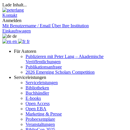
Lade Inhalt...
Kontakt
Anmelden
Mit Benutzername / Email
Über Ihre Institution
Einkaufswagen
de
en
fr
Für Autoren
Publizieren mit Peter Lang – Akademische
Veröffentlichungen
Publikationsanfrage
2026 Emerging Scholars Competition
Serviceleistungen
Serviceleistungen
Bibliotheken
Buchhändler
E-books
Open Access
Open EBA
Marketing & Presse
Probeexemplare
Veranstaltungen
BiblioCon 2025