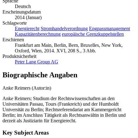
DOI
10.3726/978-3-653-03672-5
Sprache
Deutsch
Erscheinungsdatum
2014 (Januar)
Schlagworte
Energierecht
Stromhandelverordnung
Engpassmanagement
Kapazitätenberechnung
europäische Grenzkuppelstellen
Erschienen
Frankfurt am Main, Berlin, Bern, Bruxelles, New York,
Oxford, Wien, 2014. XVI, 208 S., 3 Abb.
Produktsicherheit
Peter Lang Group AG
Biographische Angaben
Anke Reimers (Autor:in)
Anke Reimers; Studium der Rechtswissenschaften an den
Universitäten Passau, Tours (Frankreich) und der Humboldt
Universität zu Berlin; Rechtsreferendariat am Kammergericht
Berlin; im Anschluss Tätigkeit als Rechtsanwältin in Berlin und
derzeit als Justiziarin für Energierecht.