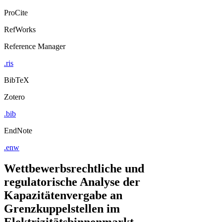
Export Citation
ProCite
RefWorks
Reference Manager
.ris
BibTeX
Zotero
.bib
EndNote
.enw
Wettbewerbsrechtliche und
regulatorische Analyse der
Kapazitätenvergabe an