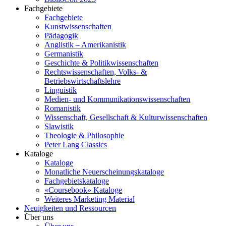
Fachgebiete
Fachgebiete
Kunstwissenschaften
Pädagogik
Anglistik – Amerikanistik
Germanistik
Geschichte & Politikwissenschaften
Rechtswissenschaften, Volks- &
Betriebswirtschaftslehre
Linguistik
Medien- und Kommunikationswissenschaften
Romanistik
Wissenschaft, Gesellschaft & Kulturwissenschaften
Slawistik
Theologie & Philosophie
Peter Lang Classics
Kataloge
Kataloge
Monatliche Neuerscheinungskataloge
Fachgebietskataloge
«Coursebook» Kataloge
Weiteres Marketing Material
Neuigkeiten und Ressourcen
Über uns