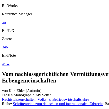
RefWorks
Reference Manager
.ris
BibTeX
Zotero
.bib
EndNote
.enw
Vom nachlassgerichtlichen Vermittlungsve
Erbengemeinschaften
von
Karl Ehler (Autor:in)
©2014
Monographie
249 Seiten
Rechtswissenschaften, Volks- & Betriebswirtschaftslehre
Reihe:
Schriftenreihe zum deutschen und internationalen Erbrecht
, B