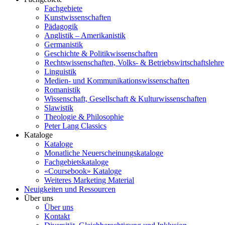
Fachgebiete
Kunstwissenschaften
Pädagogik
Anglistik – Amerikanistik
Germanistik
Geschichte & Politikwissenschaften
Rechtswissenschaften, Volks- & Betriebswirtschaftslehre
Linguistik
Medien- und Kommunikationswissenschaften
Romanistik
Wissenschaft, Gesellschaft & Kulturwissenschaften
Slawistik
Theologie & Philosophie
Peter Lang Classics
Kataloge
Kataloge
Monatliche Neuerscheinungskataloge
Fachgebietskataloge
«Coursebook» Kataloge
Weiteres Marketing Material
Neuigkeiten und Ressourcen
Über uns
Über uns
Kontakt