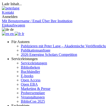
Lade Inhalt...
Kontakt
Anmelden
Mit Benutzername / Email
Über Ihre Institution
Einkaufswagen
de
en
fr
Für Autoren
Publizieren mit Peter Lang – Akademische Veröffentlic
Publikationsanfrage
2026 Emerging Scholars Competition
Serviceleistungen
Serviceleistungen
Bibliotheken
Buchhändler
E-books
Open Access
Open EBA
Marketing & Presse
Probeexemplare
Veranstaltungen
BiblioCon 2025
Fachgebiete