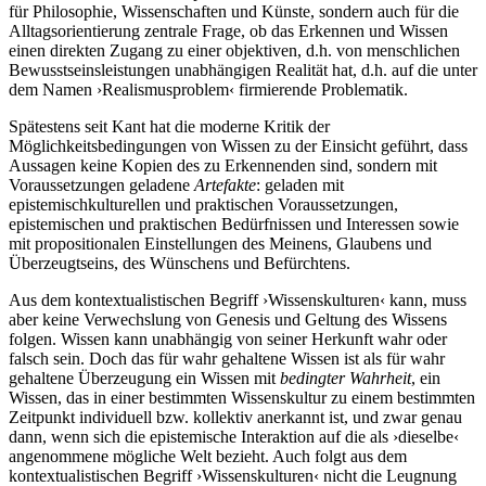
für Philosophie, Wissenschaften und Künste, sondern auch für die
Alltagsorientierung zentrale Frage, ob das Erkennen und Wissen
einen direkten Zugang zu einer objektiven, d.h. von menschlichen
Bewusstseinsleistungen unabhängigen Realität hat, d.h. auf die unter
dem Namen ›Realismusproblem‹ firmierende Problematik.
Spätestens seit Kant hat die moderne Kritik der
Möglichkeitsbedingungen von Wissen zu der Einsicht geführt, dass
Aussagen keine Kopien des zu Erkennenden sind, sondern mit
Voraussetzungen geladene
Artefakte
: geladen mit
epistemischkulturellen und praktischen Voraussetzungen,
epistemischen und praktischen Bedürfnissen und Interessen sowie
mit propositionalen Einstellungen des Meinens, Glaubens und
Überzeugtseins, des Wünschens und Befürchtens.
Aus dem kontextualistischen Begriff ›Wissenskulturen‹ kann, muss
aber keine Verwechslung von Genesis und Geltung des Wissens
folgen. Wissen kann unabhängig von seiner Herkunft wahr oder
falsch sein. Doch das für wahr gehaltene Wissen ist als für wahr
gehaltene Überzeugung ein Wissen mit
bedingter Wahrheit
, ein
Wissen, das in einer bestimmten Wissenskultur zu einem bestimmten
Zeitpunkt individuell bzw. kollektiv anerkannt ist, und zwar genau
dann, wenn sich die epistemische Interaktion auf die als ›dieselbe‹
angenommene mögliche Welt bezieht. Auch folgt aus dem
kontextualistischen Begriff ›Wissenskulturen‹ nicht die Leugnung