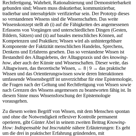
Rechtfertigung, Wahrheit, Rationalisierung und Demonstrierbarkeit
gebunden sind; Wissen muss diskutierbar, kommunizierbar,
tradierbar und intersubjektiv verifizierbar sein. Der Prototyp dieses
so verstandenen Wissens sind die Wissenschaften. Das weite
Wissenskonzept stellt ab (i) auf die Fähigkeiten des angemessenen
Erfassens von Vorgängen und unterschiedlichen Dingen (Gesten,
Bildern, Sätzen) und (ii) auf basales menschliches Können, auf
Kompetenzen und Praktiken; Wissen wird als unhintergehbare
Komponente der Faktizität menschlichen Handelns, Sprechens,
Denkens und Erfahrens gesehen. Das so verstandene Wissen ist
Bestandteil des Alltagslebens, der Alltagspraxis und des
knowing-
how
, aber auch der Künste und Wissenschaften. Dieser weite, das
Alltagwissen, das theoretische Wissen,
← 8 | 9 →
das praktische
Wissen und das Orientierungswissen sowie deren Interaktionen
umfassende Wissensbegriff ist unverzichtbar für eine Epistemologie,
die Fragen nach der Geltung und Rechtfertigung von Wissen sowie
nach Grenzen des Wissens angemessen zu beantworten fähig ist. In
diesem Sinne muss Wissensforschung der Epistemologie
vorausgehen.
Zu diesem weiten Begriff von Wissen, mit dem Menschen spontan
und ohne die Notwendigkeit reflexiver Kontrolle permanent
operieren, gibt Günter Abel in seinem zweiten Beitrag
Knowing-
How: Indispensable but Inscrutable
nähere Erläuterungen: Es geht
um die drei in praktischer Erfahrung gründenden, mit