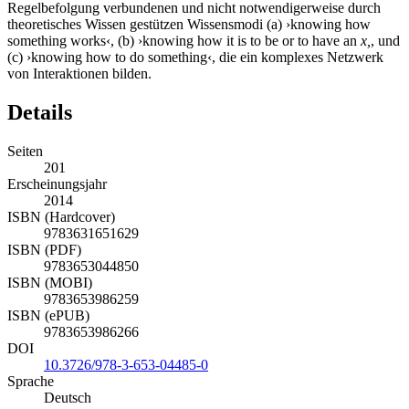
Regelbefolgung verbundenen und nicht notwendigerweise durch
theoretisches Wissen gestützen Wissensmodi (a) ›knowing how
something works‹, (b) ›knowing how it is to be or to have an
x,
, und
(c) ›knowing how to do something‹, die ein komplexes Netzwerk
von Interaktionen bilden.
Details
Seiten
201
Erscheinungsjahr
2014
ISBN (Hardcover)
9783631651629
ISBN (PDF)
9783653044850
ISBN (MOBI)
9783653986259
ISBN (ePUB)
9783653986266
DOI
10.3726/978-3-653-04485-0
Sprache
Deutsch