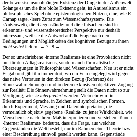
der bewusstseinsunabhängen Existenz der Dinge in der Außenwelt.
Solange es um die ihre bloße Existenz geht, ist Antirealismus ein
philosophisches Spiel ohne epistemologischen Nutzen, eine, wie R.
Carnap sagte, ‹leere Zutat zum Wissenschaftssystem‹. Die
›Außenwelt‹, die ›Gegenstände‹ und die ›Tatsachen‹ sind in
erkenntnis- und wissenstheoretischer Perspektive nur deshalb
interessant, weil sie die Antwort auf die Frage nach den
Bedingungen und Möglichkeiten des kognitiven Bezugs zu ihnen
nicht selbst
liefern.
← 7 | 8 →
Der so umschriebene ›interne Realismus‹ist eine Provokation nicht
nur für den Alltagsrealismus, sondern auch für realistische
Überzeugungen in Philosophie und Wissenschaften. Neu ist er nicht.
Es gab und gibt ihn immer dort, wo ein Veto eingelegt wird gegen
das naive Vertrauen in den direkten Bezug (Referenz) der
Sinneswahrnehmungen und in deren exklusiven objektiven Zugang
zur Realität: Die Sinneswahrnehmung stellt die Daten nicht so zur
Verfügung, wie sie
interpretiert
werden. Vielmehr wird in
Erkenntnis und Sprache, in Zeichen und symbolischen Formen,
durch Experiment, Messung und Dateninterpretation, die
vermeintlich objektiv gegebene ›Realität‹ zu jener Wirklichkeit, wie
Menschen sie nach ihrem Maß interpretieren und verstehen können.
›Interner Realismus‹ bedeutet, dass die Frage, aus welchen
Gegenständen die Welt besteht, nur im Rahmen einer Theorie bzw.
einer Beschreibung sinnvoll gestellt werden kann. Gegenstände