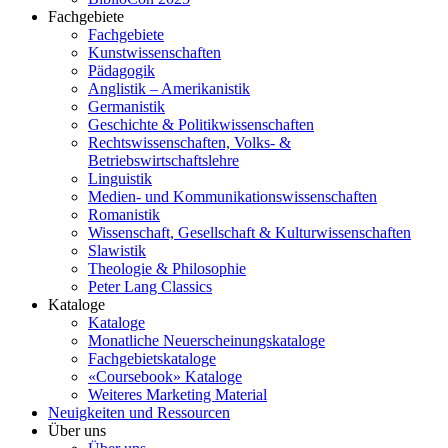
Fachgebiete
Fachgebiete
Kunstwissenschaften
Pädagogik
Anglistik – Amerikanistik
Germanistik
Geschichte & Politikwissenschaften
Rechtswissenschaften, Volks- &
Betriebswirtschaftslehre
Linguistik
Medien- und Kommunikationswissenschaften
Romanistik
Wissenschaft, Gesellschaft & Kulturwissenschaften
Slawistik
Theologie & Philosophie
Peter Lang Classics
Kataloge
Kataloge
Monatliche Neuerscheinungskataloge
Fachgebietskataloge
«Coursebook» Kataloge
Weiteres Marketing Material
Neuigkeiten und Ressourcen
Über uns