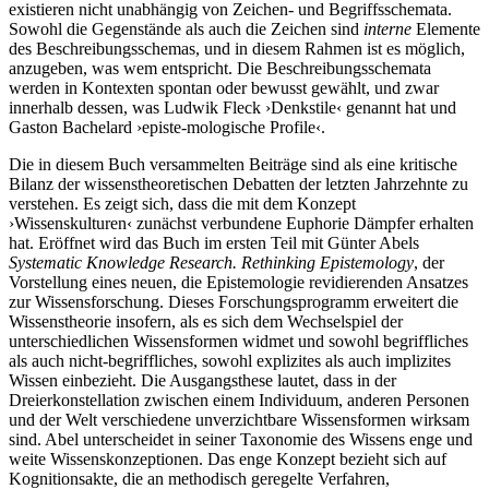
existieren nicht unabhängig von Zeichen- und Begriffsschemata.
Sowohl die Gegenstände als auch die Zeichen sind
interne
Elemente
des Beschreibungsschemas, und in diesem Rahmen ist es möglich,
anzugeben, was wem entspricht. Die Beschreibungsschemata
werden in Kontexten spontan oder bewusst gewählt, und zwar
innerhalb dessen, was Ludwik Fleck ›Denkstile‹ genannt hat und
Gaston Bachelard ›episte-mologische Profile‹.
Die in diesem Buch versammelten Beiträge sind als eine kritische
Bilanz der wissenstheoretischen Debatten der letzten Jahrzehnte zu
verstehen. Es zeigt sich, dass die mit dem Konzept
›Wissenskulturen‹ zunächst verbundene Euphorie Dämpfer erhalten
hat. Eröffnet wird das Buch im ersten Teil mit Günter Abels
Systematic Knowledge Research. Rethinking Epistemology
, der
Vorstellung eines neuen, die Epistemologie revidierenden Ansatzes
zur Wissensforschung. Dieses Forschungsprogramm erweitert die
Wissenstheorie insofern, als es sich dem Wechselspiel der
unterschiedlichen Wissensformen widmet und sowohl begriffliches
als auch nicht-begriffliches, sowohl explizites als auch implizites
Wissen einbezieht. Die Ausgangsthese lautet, dass in der
Dreierkonstellation zwischen einem Individuum, anderen Personen
und der Welt verschiedene unverzichtbare Wissensformen wirksam
sind. Abel unterscheidet in seiner Taxonomie des Wissens enge und
weite Wissenskonzeptionen. Das enge Konzept bezieht sich auf
Kognitionsakte, die an methodisch geregelte Verfahren,