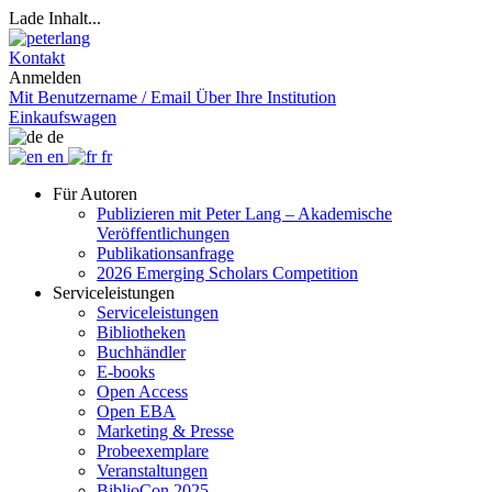
Lade Inhalt...
Kontakt
Anmelden
Mit Benutzername / Email
Über Ihre Institution
Einkaufswagen
de
en
fr
Für Autoren
Publizieren mit Peter Lang – Akademische
Veröffentlichungen
Publikationsanfrage
2026 Emerging Scholars Competition
Serviceleistungen
Serviceleistungen
Bibliotheken
Buchhändler
E-books
Open Access
Open EBA
Marketing & Presse
Probeexemplare
Veranstaltungen
BiblioCon 2025