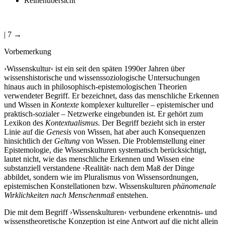
Reihenübersicht
| 7 →
Vorbemerkung
›Wissenskultur‹ ist ein seit den späten 1990er Jahren über
wissenshistorische und wissenssoziologische Untersuchungen
hinaus auch in philosophisch-epistemologischen Theorien
verwendeter Begriff. Er bezeichnet, dass das menschliche Erkennen
und Wissen in
Kontexte
komplexer kultureller – epistemischer und
praktisch-sozialer – Netzwerke eingebunden ist. Er gehört zum
Lexikon des
Kontextualismus
. Der Begriff bezieht sich in erster
Linie auf die
Genesis
von Wissen, hat aber auch Konsequenzen
hinsichtlich der
Geltung
von Wissen. Die Problemstellung einer
Epistemologie, die Wissenskulturen systematisch berücksichtigt,
lautet nicht, wie das menschliche Erkennen und Wissen eine
substanziell verstandene ›Realität‹ nach dem Maß der Dinge
abbildet, sondern wie im Pluralismus von Wissensordnungen,
epistemischen Konstellationen bzw. Wissenskulturen
phänomenale
Wirklichkeiten nach Menschenmaß
entstehen.
Die mit dem Begriff ›Wissenskulturen‹ verbundene erkenntnis- und
wissenstheoretische Konzeption ist eine Antwort auf die nicht allein