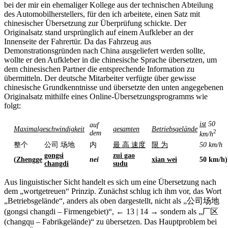
bei der mir ein ehemaliger Kollege aus der technischen Abteilung
des Automobilherstellers, für den ich arbeitete, einen Satz mit
chinesischer Übersetzung zur Überprüfung schickte. Der
Originalsatz stand ursprünglich auf einem Aufkleber an der
Innenseite der Fahrertür. Da das Fahrzeug aus
Demonstrationsgründen nach China ausgeliefert werden sollte,
wollte er den Aufkleber in die chinesische Sprache übersetzen, um
dem chinesischen Partner die entsprechende Information zu
übermitteln. Der deutsche Mitarbeiter verfügte über gewisse
chinesische Grundkenntnisse und übersetzte den unten angegebenen
Originalsatz mithilfe eines Online-Übersetzungsprogramms wie
folgt:
ist
50
auf
Maximalgeschwindigkeit
gesamten
Betriebsgelände
2
dem
km/h
整个
公司 场地
内
最 高 速度
限 为
50 km/h
gongsi
zui gao
(
Zhengge
nei
xian wei
50 km/h)
changdi
sudu
Aus linguistischer Sicht handelt es sich um eine Übersetzung nach
dem „wortgetreuen“ Prinzip. Zunächst schlug ich ihm vor, das Wort
„Betriebsgelände“, anders als oben dargestellt, nicht als „
公司场地
(gongsi changdi – Firmengebiet)“,
← 13 | 14 →
sondern als „
厂区
(changqu – Fabrikgelände)“ zu übersetzen. Das Hauptproblem bei