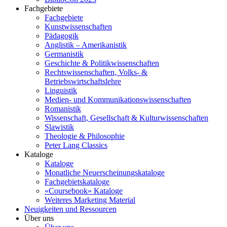
Fachgebiete
Fachgebiete
Kunstwissenschaften
Pädagogik
Anglistik – Amerikanistik
Germanistik
Geschichte & Politikwissenschaften
Rechtswissenschaften, Volks- &
Betriebswirtschaftslehre
Linguistik
Medien- und Kommunikationswissenschaften
Romanistik
Wissenschaft, Gesellschaft & Kulturwissenschaften
Slawistik
Theologie & Philosophie
Peter Lang Classics
Kataloge
Kataloge
Monatliche Neuerscheinungskataloge
Fachgebietskataloge
«Coursebook» Kataloge
Weiteres Marketing Material
Neuigkeiten und Ressourcen
Über uns