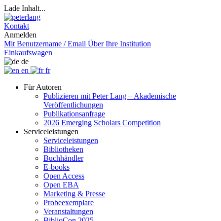
Lade Inhalt...
Kontakt
Anmelden
Mit Benutzername / Email
Über Ihre Institution
Einkaufswagen
de
en
fr
Für Autoren
Publizieren mit Peter Lang – Akademische
Veröffentlichungen
Publikationsanfrage
2026 Emerging Scholars Competition
Serviceleistungen
Serviceleistungen
Bibliotheken
Buchhändler
E-books
Open Access
Open EBA
Marketing & Presse
Probeexemplare
Veranstaltungen
BiblioCon 2025