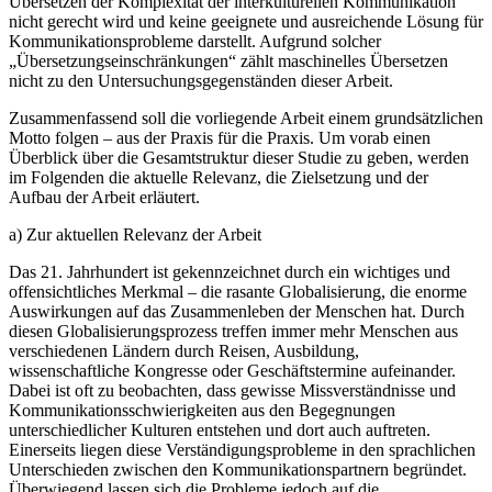
Übersetzen der Komplexität der interkulturellen Kommunikation
nicht gerecht wird und keine geeignete und ausreichende Lösung für
Kommunikationsprobleme darstellt. Aufgrund solcher
„Übersetzungseinschränkungen“ zählt maschinelles Übersetzen
nicht zu den Untersuchungsgegenständen dieser Arbeit.
Zusammenfassend soll die vorliegende Arbeit einem grundsätzlichen
Motto folgen – aus der Praxis für die Praxis. Um vorab einen
Überblick über die Gesamtstruktur dieser Studie zu geben, werden
im Folgenden die aktuelle Relevanz, die Zielsetzung und der
Aufbau der Arbeit erläutert.
a) Zur aktuellen Relevanz der Arbeit
Das 21. Jahrhundert ist gekennzeichnet durch ein wichtiges und
offensichtliches Merkmal – die rasante Globalisierung, die enorme
Auswirkungen auf das Zusammenleben der Menschen hat. Durch
diesen Globalisierungsprozess treffen immer mehr Menschen aus
verschiedenen Ländern durch Reisen, Ausbildung,
wissenschaftliche Kongresse oder Geschäftstermine aufeinander.
Dabei ist oft zu beobachten, dass gewisse Missverständnisse und
Kommunikationsschwierigkeiten aus den Begegnungen
unterschiedlicher Kulturen entstehen und dort auch auftreten.
Einerseits liegen diese Verständigungsprobleme in den sprachlichen
Unterschieden zwischen den Kommunikationspartnern begründet.
Überwiegend lassen sich die Probleme jedoch auf die