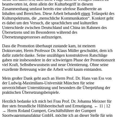
beantworten ist, denn allein der Kulturbegriff in diesem
Zusammenhang umfasst bereits eine uferlose Bandbereite an
Inhalten und Bereichen. Diese Arbeit behandelt
einen
Teilaspekt des
Kulturspektrums, die „menschliche Kommunikation“. Konkret geht
es dabei um den Versuch, die sprachlichen und kulturellen
Unterschiede zwischen Deutschland und China im Rahmen des
Übersetzens und im Besonderen während des
Übersetzungsprozesses aufzuzeigen.
Dass die Promotion überhaupt zustande kam, ist meinem
Doktorvater, Herrn Professor Dr. Klaus Müller geschuldet, dem ich
dafür zutiefst danke. Seine unzähligen konstruktiven Ratschläge
gaben mir insbesondere in der schwierigen Phase der Promotionszeit
viel Kraft, Selbstbewusstsein und neue Orientierung. Ohne seine
exzellente Betreuung wäre die Arbeit wohl kaum entstanden.
Mein großer Dank geht auch an Herrn Prof. Dr. Hans van Ess von
der Ludwig-Maximilians-Universität München für seine
unverzichtbare Unterstützung und besonders die Überprüfung der
praktischen Übersetzungsbeispiele.
Herzlich bedanke ich mich bei Frau Prof. Dr. Johanna Meixner für
ihre stets freundliche Hilfsbereitschaft und Ermutigung.
← 11 | 12
→
Herrn Roland Gumpert, Geschäftsführer der Gumpert
Sportwagenmanufaktur GmbH, möchte ich an dieser Stelle für sein