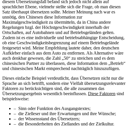
diesem Übersetzungsfall befand sich jedoch nicht allein auf
sprachlicher Ebene, vielmehr stellte sich die Frage, ob man diesen
Satz überhaupt übersetzen sollte. Meiner Meinung nach war es
unnötig, den Chinesen diese Information zur
Maximalgeschwindigkeit zu übermitteln, da in China andere
Regelungen bzgl. der Höchstgeschwindigkeit innerhalb der
Ortschaften, auf Autobahnen und auf Betriebsgeländen gelten.
Zudem ist es eine individuelle und betriebsabhängige Entscheidung,
ob eine Geschwindigkeitsbegrenzung auf einem Betriebsgelände
festgesetzt wird. Meine Empfehlung lautete daher, den deutschen
Aufkleber einfach aus dem Auto zu entfernen. Als Alternative wäre
auch denkbar gewesen, die Zahl „50“ zu streichen und es dem
chinesischen Partner zu überlassen, diese Information dem „Betrieb“
und chinesischen Markt entsprechend nachträglich hinzuzufügen.
Dieses einfache Beispiel verdeutlicht, dass Übersetzen nicht nur die
Sprache an sich betrifft, sondern eine Vielfalt übersetzungsrelevanter
Faktoren zu berücksichtigen sind, die alle zusammen das
Übersetzungsergebnis wesentlich beeinflussen.
Diese Faktoren
sind
beispielsweise:
– Sinn oder Funktion des Ausgangstextes;
– die Zielleser und ihre Erwartungen und ihre Wünsche;
– der Wissensstand des Übersetzers;
– die Besonderheiten des Ziellandes und der Zielkultur.