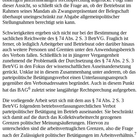
bisherigen jahrzehntelangen Rechtsprechung abgerückt. Folgt man
dieser Ansicht, so schließt sich die Frage an, ob der Betriebsrat im
Rahmen seines Mandats als Zwangsrepräsentant der Belegschaft
überhaupt uneingeschränkt zur Abgabe allgemeinpolitischer
Stellungnahmen berechtigt sein kann.
Schwierigkeiten ergeben sich nicht nur bei der Bestimmung der
sachlichen Reichweite des § 74 Abs. 2 S. 3 BetrVG. Fraglich ist
ferner, ob lediglich Arbeitgeber und Betriebsrat oder darüber hinaus
auch weitere Personen und Gremien unter den Anwendungsbereich
des Verbots fallen. Schließlich ist in jüngerer Vergangenheit
zunehmend die Problematik der Durchsetzung des § 74 Abs. 2 S. 3
BetrVG in den Fokus der wissenschaftlichen Auseinandersetzung
gerückt. Unklar ist in diesem Zusammenhang unter anderem, ob das
parteipolitische Betätigungsverbot einen Unterlassungsanspruch
gegenüber den Verbotsadressaten begründet. Auch in diesem Punkt
6
hat das BAG
zuletzt seine langjährige Rechtsprechung aufgegeben.
Die vorliegende Arbeit setzt sich mit dem aus § 74 Abs. 2 S. 3
BetrVG folgendem betriebsverfassungsrechtlichen Verbot
parteipolitischer Betätigung im Betrieb auseinander. Sie beschränkt
sich damit auf die durch das Kollektivarbeitsrecht gezogenen
Grenzen politischer Meinungsäußerungen. Hiervon zu
unterscheiden sind die arbeitsvertraglichen Grenzen, also die Frage