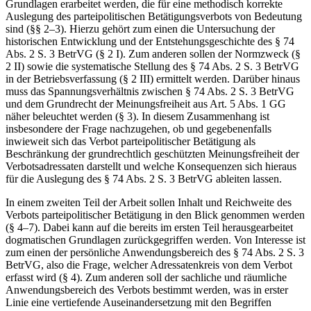
In einem ersten Teil der Arbeit sollen zunächst die dogmatischen
Grundlagen erarbeitet werden, die für eine methodisch korrekte
Auslegung des parteipolitischen Betätigungsverbots von Bedeutung
sind (§§ 2–3). Hierzu gehört zum einen die Untersuchung der
historischen Entwicklung und der Entstehungsgeschichte des § 74
Abs. 2 S. 3 BetrVG (§ 2 I). Zum anderen sollen der Normzweck (§
2 II) sowie die systematische Stellung des § 74 Abs. 2 S. 3 BetrVG
in der Betriebsverfassung (§ 2 III) ermittelt werden. Darüber hinaus
muss das Spannungsverhältnis zwischen § 74 Abs. 2 S. 3 BetrVG
und dem Grundrecht der Meinungsfreiheit aus Art. 5 Abs. 1 GG
näher beleuchtet werden (§ 3). In diesem Zusammenhang ist
insbesondere der Frage nachzugehen, ob und gegebenenfalls
inwieweit sich das Verbot parteipolitischer Betätigung als
Beschränkung der grundrechtlich geschützten Meinungsfreiheit der
Verbotsadressaten darstellt und welche Konsequenzen sich hieraus
für die Auslegung des § 74 Abs. 2 S. 3 BetrVG ableiten lassen.
In einem zweiten Teil der Arbeit sollen Inhalt und Reichweite des
Verbots parteipolitischer Betätigung in den Blick genommen werden
(§ 4–7). Dabei kann auf die bereits im ersten Teil herausgearbeitet
dogmatischen Grundlagen zurückgegriffen werden. Von Interesse ist
zum einen der persönliche Anwendungsbereich des § 74 Abs. 2 S. 3
BetrVG, also die Frage, welcher Adressatenkreis von dem Verbot
erfasst wird (§ 4). Zum anderen soll der sachliche und räumliche
Anwendungsbereich des Verbots bestimmt werden, was in erster