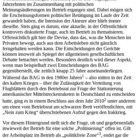
Gerichtsentscheidungen betrachtet, die in den vergangenen
Jahrzehnten im Zusammenhang mit politischen
Meinungsäußerungen im Betrieb ergangen sind. Dabei mögen sich
die Erscheinungsformen politischer Betätigung im Laufe der Zeit
gewandelt haben, die Intension der Akteure aber blieb immer
dieselbe. Stets ging es darum, eine aktuelle, in der Öffentlichkeit
kontrovers diskutierte Frage, auch im Betrieb zu thematisieren.
Offensichtlich gilt hier die Devise, dass das, was die Menschen im
Privaten bewegt, auch aus dem Arbeitsleben nicht gänzlich
ferngehalten werden kann. Die Entscheidungen der Gerichte
können insoweit als Spiegel der allgemeinen gesellschaftlichen
Debatte betrachtet werden. Besonders deutlich wird dieser Aspekt,
wenn man beispielhaft zwei Entscheidungen des BAG
gegenüberstellt, die zeitlich knapp 25 Jahre auseinanderliegen.
1
Während das BAG in den 1980er Jahren
– also mitten in der Zeit
des kalten Krieges – über die Zulässigkeit der Verteilung von
Flugblättern durch den Betriebsrat zur Frage der Stationierung
amerikanischer Mittelstreckenraketen in Deutschland zu entscheiden
2
hatte, ging es in einem Beschluss aus dem Jahr 2010
unter anderem
um einen vom Betriebsrat am schwarzen Brett veröffentlichten, mit
„Nein zum Krieg“ überschriebenen Aufruf gegen den Irakkrieg.
Vor diesem Hintergrund stellt sich die Frage, ob und gegebenenfalls
inwieweit der Betrieb für eine solche „Politisierung“ offen ist. Gilt