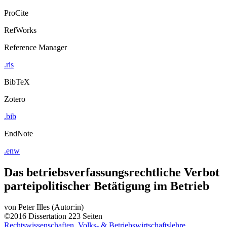
Export Citation
ProCite
RefWorks
Reference Manager
.ris
BibTeX
Zotero
.bib
EndNote
.enw
Das betriebsverfassungsrechtliche Verbot
parteipolitischer Betätigung im Betrieb
von
Peter Illes (Autor:in)
©2016
Dissertation
223 Seiten