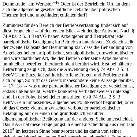
3
der Arbeitsplatz im Betrieb als „politikfreie Zone“
, endet gar die
4
Demokratie „am Werkstor“
? Oder ist der Betrieb ein Ort, an dem
sich die allgemeine gesellschaftliche Debatte über politischen
Themen frei und ungehindert entfalten darf?
Zumindest für den Bereich der Betriebsverfassung findet sich auf
diese Frage eine –auf den ersten Blick – eindeutige Antwort. Nach §
74 Abs. 2 S. 3 BetrVG haben Arbeitgeber und Betriebsrat jede
parteipolitische Betätigung im Betrieb zu unterlassen. Zugleich stellt
der zweite Halbsatz der Bestimmung klar, dass die Behandlung von
Angelegenheiten tarifpolitischer, sozialpolitischer, umweltpolitischer
und wirtschaftlicher Art, die den Betrieb oder seine Arbeitnehmer
unmittelbar betreffen, hierdurch nicht berührt wird. Erst bei näherer
Betrachtung zeigt sich, dass die Anwendung des § 74 Abs. 2 S. 3
BetrVG im Einzelfall zahlreiche offene Fragen und Probleme mit
sich bringt. So trifft das Gesetz insbesondere keine Aussage darüber,
← 17 | 18 →
was unter parteipolitischer Betätigung zu verstehen ist,
sodass unklar bleibt, welche konkreten Verhaltensweisen untersagt
sind. In der Folge ist seit jeher umstritten, ob § 74 Abs. 2 S. 3
BetrVG ein umfassendes, allgemeines Politikverbot begründet, oder
ob das Gesetz vielmehr zwischen verbotener parteipolitischer
Betätigung auf der einen und grundsätzlich erlaubter
allgemeinpolitischer Betätigung auf der anderen Seite unterscheidet.
Das BAG hat diese Frage jüngst in einer Entscheidung aus dem Jahr
5
2010
im letzteren Sinne beantwortet und ist damit von seiner