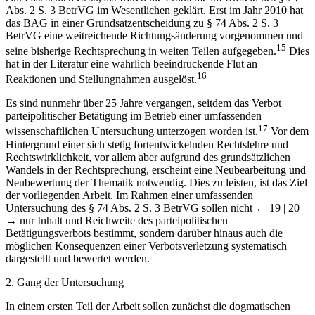
ein. Fast schien es so, als wären die Probleme im Umfeld des § 74
Abs. 2 S. 3 BetrVG im Wesentlichen geklärt. Erst im Jahr 2010 hat
das BAG in einer Grundsatzentscheidung zu § 74 Abs. 2 S. 3
BetrVG eine weitreichende Richtungsänderung vorgenommen und
15
seine bisherige Rechtsprechung in weiten Teilen aufgegeben.
Dies
hat in der Literatur eine wahrlich beeindruckende Flut an
16
Reaktionen und Stellungnahmen ausgelöst.
Es sind nunmehr über 25 Jahre vergangen, seitdem das Verbot
parteipolitischer Betätigung im Betrieb einer umfassenden
17
wissenschaftlichen Untersuchung unterzogen worden ist.
Vor dem
Hintergrund einer sich stetig fortentwickelnden Rechtslehre und
Rechtswirklichkeit, vor allem aber aufgrund des grundsätzlichen
Wandels in der Rechtsprechung, erscheint eine Neubearbeitung und
Neubewertung der Thematik notwendig. Dies zu leisten, ist das Ziel
der vorliegenden Arbeit. Im Rahmen einer umfassenden
Untersuchung des § 74 Abs. 2 S. 3 BetrVG sollen nicht
← 19 | 20
→
nur Inhalt und Reichweite des parteipolitischen
Betätigungsverbots bestimmt, sondern darüber hinaus auch die
möglichen Konsequenzen einer Verbotsverletzung systematisch
dargestellt und bewertet werden.
2. Gang der Untersuchung