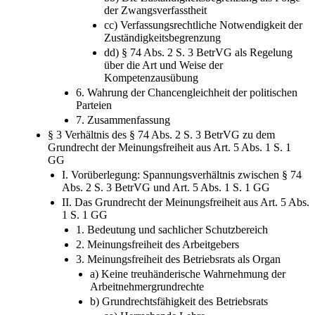
bb) Die Zuständigkeitsbegrenzung als Folge
der Zwangsverfasstheit
cc) Verfassungsrechtliche Notwendigkeit der
Zuständigkeitsbegrenzung
dd) § 74 Abs. 2 S. 3 BetrVG als Regelung
über die Art und Weise der
Kompetenzausübung
6. Wahrung der Chancengleichheit der politischen
Parteien
7. Zusammenfassung
§ 3 Verhältnis des § 74 Abs. 2 S. 3 BetrVG zu dem
Grundrecht der Meinungsfreiheit aus Art. 5 Abs. 1 S. 1
GG
I. Vorüberlegung: Spannungsverhältnis zwischen § 74
Abs. 2 S. 3 BetrVG und Art. 5 Abs. 1 S. 1 GG
II. Das Grundrecht der Meinungsfreiheit aus Art. 5 Abs.
1 S. 1 GG
1. Bedeutung und sachlicher Schutzbereich
2. Meinungsfreiheit des Arbeitgebers
3. Meinungsfreiheit des Betriebsrats als Organ
a) Keine treuhänderische Wahrnehmung der
Arbeitnehmergrundrechte
b) Grundrechtsfähigkeit des Betriebsrats