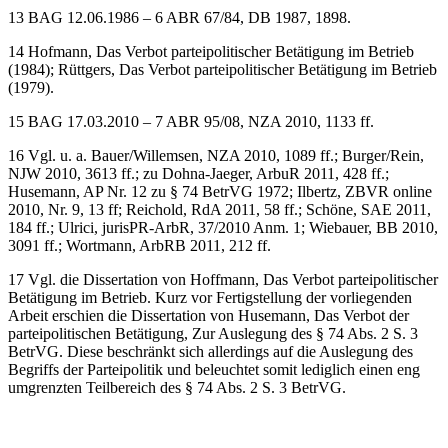
ABR 54/76, DB 1978, 1547.
13
BAG 12.06.1986 – 6 ABR 67/84, DB 1987, 1898.
14
Hofmann, Das Verbot parteipolitischer Betätigung im Betrieb
(1984); Rüttgers, Das Verbot parteipolitischer Betätigung im Betrieb
(1979).
15
BAG 17.03.2010 – 7 ABR 95/08, NZA 2010, 1133 ff.
16
Vgl. u. a. Bauer/Willemsen, NZA 2010, 1089 ff.; Burger/Rein,
NJW 2010, 3613 ff.; zu Dohna-Jaeger, ArbuR 2011, 428 ff.;
Husemann, AP Nr. 12 zu § 74 BetrVG 1972; Ilbertz, ZBVR online
2010, Nr. 9, 13 ff; Reichold, RdA 2011, 58 ff.; Schöne, SAE 2011,
184 ff.; Ulrici, jurisPR-ArbR, 37/2010 Anm. 1; Wiebauer, BB 2010,
3091 ff.; Wortmann, ArbRB 2011, 212 ff.
17
Vgl. die Dissertation von Hoffmann, Das Verbot parteipolitischer
Betätigung im Betrieb. Kurz vor Fertigstellung der vorliegenden
Arbeit erschien die Dissertation von Husemann, Das Verbot der
parteipolitischen Betätigung, Zur Auslegung des § 74 Abs. 2 S. 3
BetrVG. Diese beschränkt sich allerdings auf die Auslegung des
Begriffs der Parteipolitik und beleuchtet somit lediglich einen eng
umgrenzten Teilbereich des § 74 Abs. 2 S. 3 BetrVG.