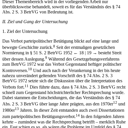
7
nach der Zulässigkeit politischer Betätigungen im Arbeitsverhältnis.
Dieser Themenbereich wird in der vorliegenden Arbeit nur
überblicksweise behandelt, soweit es für das Verständnis des § 74
Abs. 2 S. 3 BetrVG von Bedeutung ist.
II. Ziel und Gang der Untersuchung
1. Ziel der Untersuchung
Das Verbot parteipolitischer Betätigung blickt auf eine lange und
8
bewegte Geschichte zurück.
Seit der erstmaligen gesetzlichen
Normierung in § 51 S. 2 BetrVG 1952
← 18 | 19 →
besteht Streit
9
über dessen Auslegung.
Während des Gesetzgebungsverfahrens
zum BetrVG 1972 war das Verbot Gegenstand heftiger politischer
10
Kontroversen.
Und auch nach der Verankerung in der bis heute
nahezu unverändert geltenden Vorschrift des § 74 Abs. 2 S. 3
BetrVG 1972 setzte sich die Diskussion über die Interpretation des
11
Verbots fort.
Dies führte dazu, dass § 74 Abs. 2 S. 3 BetrVG recht
schnell zum Gegenstand höchstrichterlicher Rechtsprechung wurde.
Dabei stammen die Entscheidungen, die das Verständnis des § 74
12
Abs. 2 S. 3 BetrVG über lange Jahre prägten, aus den 1970er
und
13
1980er
Jahren. In dieser Zeit entstanden auch zwei Dissertationen
14
zum parteipolitischen Betätigungsverbot.
In den folgenden Jahren
kehrte – zumindest was die Rechtsprechung betrifft – merklich Ruhe