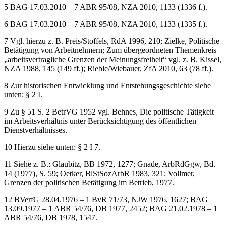
5
BAG 17.03.2010 – 7 ABR 95/08, NZA 2010, 1133 (1336 f.).
6
BAG 17.03.2010 – 7 ABR 95/08, NZA 2010, 1133 (1335 f.).
7
Vgl. hierzu z. B. Preis/Stoffels, RdA 1996, 210; Zielke, Politische
Betätigung von Arbeitnehmern; Zum übergeordneten Themenkreis
„arbeitsvertragliche Grenzen der Meinungsfreiheit“ vgl. z. B. Kissel,
NZA 1988, 145 (149 ff.); Rieble/Wiebauer, ZfA 2010, 63 (78 ff.).
8
Zur historischen Entwicklung und Entstehungsgeschichte siehe
unten: § 2 I.
9
Zu § 51 S. 2 BetrVG 1952 vgl. Behnes, Die politische Tätigkeit
im Arbeitsverhältnis unter Berücksichtigung des öffentlichen
Dienstverhältnisses.
10
Hierzu siehe unten: § 2 I 7.
11
Siehe z. B.: Glaubitz, BB 1972, 1277; Gnade, ArbRdGgw, Bd.
14 (1977), S. 59; Oetker, BlStSozArbR 1983, 321; Vollmer,
Grenzen der politischen Betätigung im Betrieb, 1977.
12
BVerfG 28.04.1976 – 1 BvR 71/73, NJW 1976, 1627; BAG
13.09.1977 – 1 ABR 54/76, DB 1977, 2452; BAG 21.02.1978 – 1