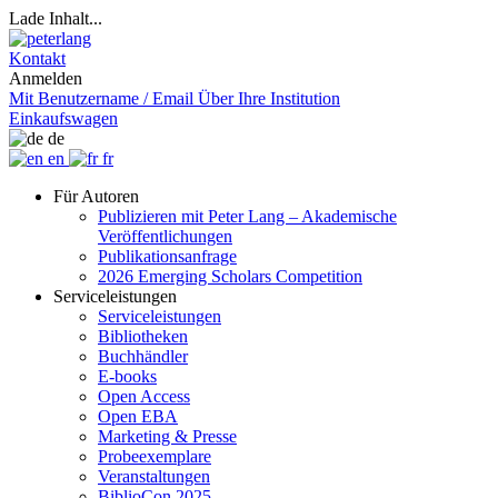
Lade Inhalt...
Kontakt
Anmelden
Mit Benutzername / Email
Über Ihre Institution
Einkaufswagen
de
en
fr
Für Autoren
Publizieren mit Peter Lang – Akademische
Veröffentlichungen
Publikationsanfrage
2026 Emerging Scholars Competition
Serviceleistungen
Serviceleistungen
Bibliotheken
Buchhändler
E-books
Open Access
Open EBA
Marketing & Presse
Probeexemplare
Veranstaltungen
BiblioCon 2025