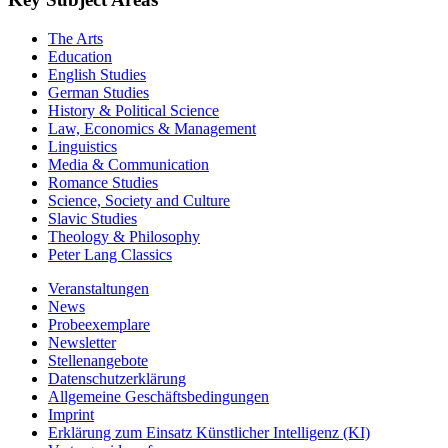
Key Subject Areas
The Arts
Education
English Studies
German Studies
History & Political Science
Law, Economics & Management
Linguistics
Media & Communication
Romance Studies
Science, Society and Culture
Slavic Studies
Theology & Philosophy
Peter Lang Classics
Veranstaltungen
News
Probeexemplare
Newsletter
Stellenangebote
Datenschutzerklärung
Allgemeine Geschäftsbedingungen
Imprint