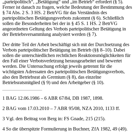
Linie eine vertiefende Auseinandersetzung mit den Begriffen
„parteipolitisch“, „Betätigung“ und „im Betrieb“ erfordert (§ 5).
Ferner ist danach zu fragen, welche Bedeutung der Bestimmung des
§ 74 Abs. 2 S. 3 HS. 2 BetrVG für das Verständnis des
parteipolitischen Betätigungsverbots zukommt (§ 6). Schließlich
sollen die Besonderheiten bei der in § 45 S. 1 HS. 2 BetrVG
angeordneten Geltung des Verbots parteipolitischer Betätigung in
der Betriebsversammlung analysiert werden (§ 7).
Der dritte Teil der Arbeit beschäftigt sich mit der Durchsetzung des
Verbots parteipolitischer Betätigung im Betrieb (§§ 8–10). Dabei
sollen die unterschiedlichen rechtlichen Reaktionsmöglichkeiten für
den Fall einer Verbotsverletzung herausgearbeitet und bewertet
werden. Die Untersuchung erfolgt jeweils getrennt für die
wichtigsten Adressaten des parteipolitischen Betätigungsverbots,
also den Betriebsrat als Gremium (§ 8), das einzelne
Betriebsratsmitglied (§ 9) und den Arbeitgeber (§ 10).
1
BAG 12.06.1986 – 6 ABR 67/84, DB 1987, 1898.
2
BAG vom 17.03.2010 – 7 ABR 95/08, NZA 2010, 1133 ff.
3
Vgl. den Beitrag von Berg in: FS Gnade, 215 (215).
4
So die überspitzte Formulierung in Buchner, ZfA 1982, 49 (49).