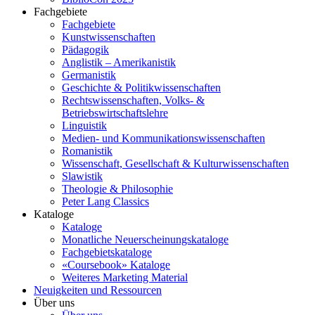
Fachgebiete
Fachgebiete
Kunstwissenschaften
Pädagogik
Anglistik – Amerikanistik
Germanistik
Geschichte & Politikwissenschaften
Rechtswissenschaften, Volks- &
Betriebswirtschaftslehre
Linguistik
Medien- und Kommunikationswissenschaften
Romanistik
Wissenschaft, Gesellschaft & Kulturwissenschaften
Slawistik
Theologie & Philosophie
Peter Lang Classics
Kataloge
Kataloge
Monatliche Neuerscheinungskataloge
Fachgebietskataloge
«Coursebook» Kataloge
Weiteres Marketing Material
Neuigkeiten und Ressourcen
Über uns