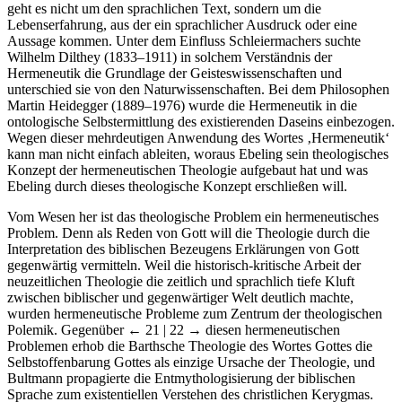
geht es nicht um den sprachlichen Text, sondern um die
Lebenserfahrung, aus der ein sprachlicher Ausdruck oder eine
Aussage kommen. Unter dem Einfluss Schleiermachers suchte
Wilhelm Dilthey (1833–1911) in solchem Verständnis der
Hermeneutik die Grundlage der Geisteswissenschaften und
unterschied sie von den Naturwissenschaften. Bei dem Philosophen
Martin Heidegger (1889–1976) wurde die Hermeneutik in die
ontologische Selbstermittlung des existierenden Daseins einbezogen.
Wegen dieser mehrdeutigen Anwendung des Wortes ‚Hermeneutik‘
kann man nicht einfach ableiten, woraus Ebeling sein theologisches
Konzept der hermeneutischen Theologie aufgebaut hat und was
Ebeling durch dieses theologische Konzept erschließen will.
Vom Wesen her ist das theologische Problem ein hermeneutisches
Problem. Denn als Reden von Gott will die Theologie durch die
Interpretation des biblischen Bezeugens Erklärungen von Gott
gegenwärtig vermitteln. Weil die historisch-kritische Arbeit der
neuzeitlichen Theologie die zeitlich und sprachlich tiefe Kluft
zwischen biblischer und gegenwärtiger Welt deutlich machte,
wurden hermeneutische Probleme zum Zentrum der theologischen
Polemik. Gegenüber
← 21 | 22 →
diesen hermeneutischen
Problemen erhob die Barthsche Theologie des Wortes Gottes die
Selbstoffenbarung Gottes als einzige Ursache der Theologie, und
Bultmann propagierte die Entmythologisierung der biblischen
Sprache zum existentiellen Verstehen des christlichen Kerygmas.