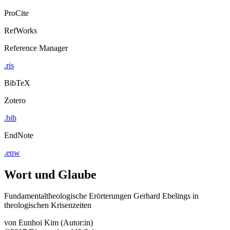
ProCite
RefWorks
Reference Manager
.ris
BibTeX
Zotero
.bib
EndNote
.enw
Wort und Glaube
Fundamentaltheologische Erörterungen Gerhard Ebelings in
theologischen Krisenzeiten
von
Eunhoi Kim (Autor:in)