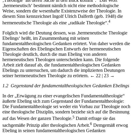
‚Theologie‘ als deren Sache in den Blick kommt“.
Das Wort
‚hermeneutisch‘ bestimmt nämlich nicht eine methodologische
Weise, sondern die wesenhafte Existenzweise der Theologie. In
diesem Sinn kennzeichnet Ingolf Ulrich Dalferth (geb. 1948) die
4
hermeneutische Theologie als eine „radikale Theologie“.
Folglich wird die Deutung dessen, was ‚hermeneutische Theologie
Ebelings‘ heißt, im Zusammenhang mit seinen
fundamentaltheologischen Gedanken erörtert. Von daher werden die
Eigenschaften des Ebelingschen Entwurfs der hermeneutischen
Theologie deutlich, durch die man Ebeling von anderen
hermeneutischen Theologen unterscheiden kann. Die folgende
Arbeit zielt darauf ab, die fundamentaltheologischen Gedanken
Ebelings zu untersuchen, um dadurch die implizierten Deutungen
seiner hermeneutischen Theologie zu erörtern.
← 22 | 23 →
1.2 Gegenstand der fundamentaltheologischen Gedanken Ebelings
In der „Erwägung zu einer evangelischen Fundamentaltheologie“
äußerte Ebeling sich zum Gegenstand der Fundamentaltheologie:
Die Fundamentaltheologie sei weder ein Vorbau zur Theologie noch
eine theologische Disziplin, sondern beziehe sich auf die Besinnung
5
auf das Wesen der ganzen Theologie.
Damit erfrage sie das
6
sachgemäße Prinzip aller theologischen Arbeit.
Demgemäß erwog
Ebeling in seinen fundamentaltheologischen Gedanken