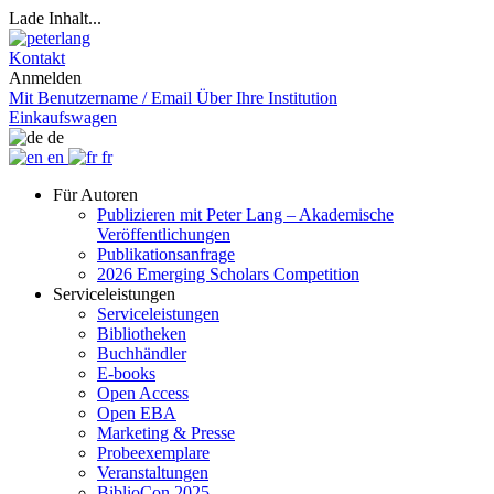
Lade Inhalt...
Kontakt
Anmelden
Mit Benutzername / Email
Über Ihre Institution
Einkaufswagen
de
en
fr
Für Autoren
Publizieren mit Peter Lang – Akademische
Veröffentlichungen
Publikationsanfrage
2026 Emerging Scholars Competition
Serviceleistungen
Serviceleistungen
Bibliotheken
Buchhändler
E-books
Open Access
Open EBA
Marketing & Presse
Probeexemplare
Veranstaltungen
BiblioCon 2025