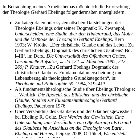
In Betrachtung meines Arbeitsthemas möchte ich die Erforschung
der Theologie Gerhard Ebelings folgendermaßen untergliedern:
Zu kategorialen oder systematischen Darstellungen der
Theologie Ebelings oder seiner Dogmatik: K. Zwanepol,
Unterscheiden: eine Studie über den Hintergrund, das Motiv
und die Methode der Theologie Gerhard Ebelings
, Bern
1993; W. Krötke, „Der christliche Glaube und das Leben. Zu
Gerhard Ebelings ‚Dogmatik des christlichen Glaubens‘ Bd.
I–III‘, in: Ders.,
Die Universalität des Offenbaren Gottes,
Gesammelte Aufsätze,
← 23 | 24 →
München 1985, 242–
260; P. Knauer
, „Zu Gerhard Ebelings Dogmatik des
christlichen Glaubens. Fundamentalunterscheidung und
Lebensbezug als theologische Grundkategorien“, in:
Theologie und Philosophie
59, 1984, 319–413.
Als fundamentaltheologische Studie über Ebelings Theologie:
J. Werbick,
Die Aporetik des Ethischen und der christliche
Glaube. Studien zur Fundamentaltheologie Gerhard
Ebelings
, Paderborn 1976
Über Verständnis des Glaubens und der Glaubensgewissheit
bei Ebeling: R. Goltz,
Das Werden der Gewissheit. Eine
Untersuchung zum Verständnis von Offenbarung als Grund
des Glaubens im Anschluss an die Theologie von Barth,
Ebeling und Herms
, Leipzig 2008; O. Pilnel,
Wie entsteht