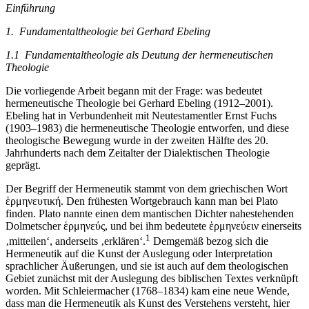
Einführung
1. Fundamentaltheologie bei Gerhard Ebeling
1.1 Fundamentaltheologie als Deutung der hermeneutischen
Theologie
Die vorliegende Arbeit begann mit der Frage: was bedeutet
hermeneutische Theologie bei Gerhard Ebeling (1912–2001).
Ebeling hat in Verbundenheit mit Neutestamentler Ernst Fuchs
(1903–1983) die hermeneutische Theologie entworfen, und diese
theologische Bewegung wurde in der zweiten Hälfte des 20.
Jahrhunderts nach dem Zeitalter der Dialektischen Theologie
geprägt.
Der Begriff der Hermeneutik stammt von dem griechischen Wort
ἑρμηνευτική. Den frühesten Wortgebrauch kann man bei Plato
finden. Plato nannte einen dem mantischen Dichter nahestehenden
Dolmetscher ἑρμηνεύς, und bei ihm bedeutete ἑρμηνεύειν einerseits
1
‚mitteilen‘, anderseits ‚erklären‘.
Demgemäß bezog sich die
Hermeneutik auf die Kunst der Auslegung oder Interpretation
sprachlicher Äußerungen, und sie ist auch auf dem theologischen
Gebiet zunächst mit der Auslegung des biblischen Textes verknüpft
worden. Mit Schleiermacher (1768–1834) kam eine neue Wende,
dass man die Hermeneutik als Kunst des Verstehens versteht, hier