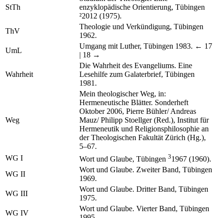
StTh
enzyklopädische Orientierung, Tübingen
²2012 (1975).
Theologie und Verkündigung, Tübingen
ThV
1962.
Umgang mit Luther, Tübingen 1983.
← 17
UmL
| 18 →
Die Wahrheit des Evangeliums. Eine
Wahrheit
Lesehilfe zum Galaterbrief, Tübingen
1981.
Mein theologischer Weg, in:
Hermeneutische Blätter. Sonderheft
Oktober 2006, Pierre Bühler/ Andreas
Weg
Mauz/ Philipp Stoellger (Red.), Institut für
Hermeneutik und Religionsphilosophie an
der Theologischen Fakultät Zürich (Hg.),
5–67.
3
WG I
Wort und Glaube, Tübingen
1967 (1960).
Wort und Glaube. Zweiter Band, Tübingen
WG II
1969.
Wort und Glaube. Dritter Band, Tübingen
WG III
1975.
Wort und Glaube. Vierter Band, Tübingen
WG IV
1995.