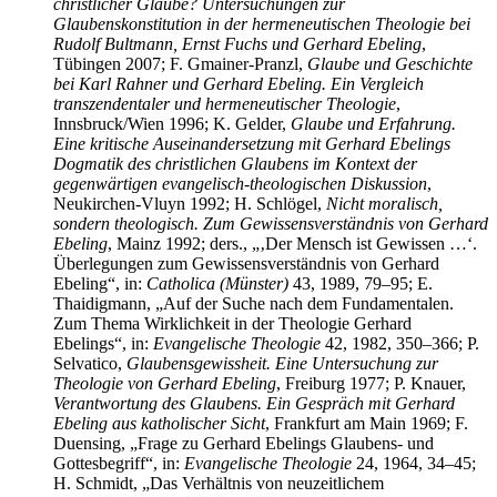
christlicher Glaube? Untersuchungen zur
Glaubenskonstitution in der hermeneutischen Theologie bei
Rudolf Bultmann, Ernst Fuchs und Gerhard Ebeling
,
Tübingen 2007; F. Gmainer-Pranzl,
Glaube und Geschichte
bei Karl Rahner und Gerhard Ebeling. Ein Vergleich
transzendentaler und hermeneutischer Theologie
,
Innsbruck/Wien 1996; K. Gelder,
Glaube und Erfahrung.
Eine kritische Auseinandersetzung mit Gerhard Ebelings
Dogmatik des christlichen Glaubens im Kontext der
gegenwärtigen evangelisch-theologischen Diskussion
,
Neukirchen-Vluyn 1992; H. Schlögel,
Nicht moralisch,
sondern theologisch. Zum Gewissensverständnis von Gerhard
Ebeling
, Mainz 1992; ders., „‚Der Mensch ist Gewissen …‘.
Überlegungen zum Gewissensverständnis von Gerhard
Ebeling“, in:
Catholica (Münster)
43, 1989, 79–95; E.
Thaidigmann, „Auf der Suche nach dem Fundamentalen.
Zum Thema Wirklichkeit in der Theologie Gerhard
Ebelings“, in:
Evangelische Theologie
42, 1982, 350–366; P.
Selvatico,
Glaubensgewissheit. Eine Untersuchung zur
Theologie von Gerhard Ebeling
, Freiburg 1977; P. Knauer,
Verantwortung des Glaubens. Ein Gespräch mit Gerhard
Ebeling aus katholischer Sicht
, Frankfurt am Main 1969; F.
Duensing, „Frage zu Gerhard Ebelings Glaubens- und
Gottesbegriff“, in:
Evangelische Theologie
24, 1964, 34–45;
H. Schmidt, „Das Verhältnis von neuzeitlichem