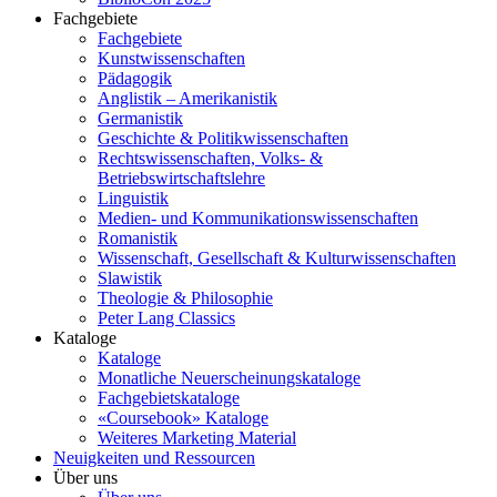
Fachgebiete
Fachgebiete
Kunstwissenschaften
Pädagogik
Anglistik – Amerikanistik
Germanistik
Geschichte & Politikwissenschaften
Rechtswissenschaften, Volks- &
Betriebswirtschaftslehre
Linguistik
Medien- und Kommunikationswissenschaften
Romanistik
Wissenschaft, Gesellschaft & Kulturwissenschaften
Slawistik
Theologie & Philosophie
Peter Lang Classics
Kataloge
Kataloge
Monatliche Neuerscheinungskataloge
Fachgebietskataloge
«Coursebook» Kataloge
Weiteres Marketing Material
Neuigkeiten und Ressourcen
Über uns