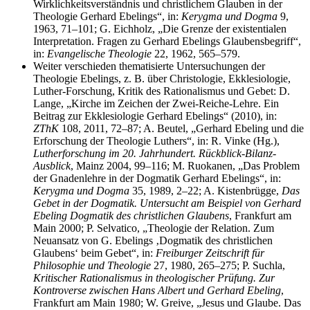
Wirklichkeitsverständnis und christlichem Glauben in der
Theologie Gerhard Ebelings“, in:
Kerygma und Dogma
9,
1963, 71–101; G. Eichholz, „Die Grenze der existentialen
Interpretation. Fragen zu Gerhard Ebelings Glaubensbegriff“,
in:
Evangelische Theologie
22, 1962, 565–579.
Weiter verschieden thematisierte Untersuchungen der
Theologie Ebelings, z. B. über Christologie, Ekklesiologie,
Luther-Forschung, Kritik des Rationalismus und Gebet: D.
Lange, „Kirche im Zeichen der Zwei-Reiche-Lehre. Ein
Beitrag zur Ekklesiologie Gerhard Ebelings“ (2010), in:
ZThK
108, 2011, 72–87; A. Beutel, „Gerhard Ebeling und die
Erforschung der Theologie Luthers“, in: R. Vinke (Hg.),
Lutherforschung im 20. Jahrhundert. Rückblick-Bilanz-
Ausblick
, Mainz 2004, 99–116; M. Ruokanen, „Das Problem
der Gnadenlehre in der Dogmatik Gerhard Ebelings“, in:
Kerygma und Dogma
35, 1989, 2–22; A. Kistenbrügge,
Das
Gebet in der Dogmatik. Untersucht am Beispiel von Gerhard
Ebeling Dogmatik des christlichen Glaubens
, Frankfurt am
Main 2000; P. Selvatico, „Theologie der Relation. Zum
Neuansatz von G. Ebelings ‚Dogmatik des christlichen
Glaubens‘ beim Gebet“, in:
Freiburger Zeitschrift für
Philosophie und Theologie
27, 1980, 265–275; P. Suchla,
Kritischer Rationalismus in theologischer Prüfung. Zur
Kontroverse zwischen Hans Albert und Gerhard Ebeling
,
Frankfurt am Main 1980; W. Greive, „Jesus und Glaube. Das