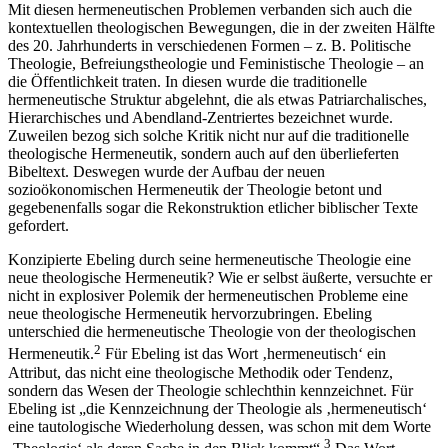
Mit diesen hermeneutischen Problemen verbanden sich auch die
kontextuellen theologischen Bewegungen, die in der zweiten Hälfte
des 20. Jahrhunderts in verschiedenen Formen – z. B. Politische
Theologie, Befreiungstheologie und Feministische Theologie – an
die Öffentlichkeit traten. In diesen wurde die traditionelle
hermeneutische Struktur abgelehnt, die als etwas Patriarchalisches,
Hierarchisches und Abendland-Zentriertes bezeichnet wurde.
Zuweilen bezog sich solche Kritik nicht nur auf die traditionelle
theologische Hermeneutik, sondern auch auf den überlieferten
Bibeltext. Deswegen wurde der Aufbau der neuen
sozioökonomischen Hermeneutik der Theologie betont und
gegebenenfalls sogar die Rekonstruktion etlicher biblischer Texte
gefordert.
Konzipierte Ebeling durch seine hermeneutische Theologie eine
neue theologische Hermeneutik? Wie er selbst äußerte, versuchte er
nicht in explosiver Polemik der hermeneutischen Probleme eine
neue theologische Hermeneutik hervorzubringen. Ebeling
unterschied die hermeneutische Theologie von der theologischen
2
Hermeneutik.
Für Ebeling ist das Wort ‚hermeneutisch‘ ein
Attribut, das nicht eine theologische Methodik oder Tendenz,
sondern das Wesen der Theologie schlechthin kennzeichnet. Für
Ebeling ist „die Kennzeichnung der Theologie als ‚hermeneutisch‘
eine tautologische Wiederholung dessen, was schon mit dem Worte
3