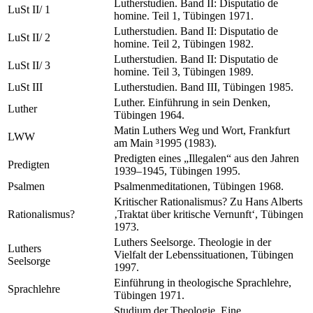
Lutherstudien. Band II: Disputatio de
LuSt II/ 1
homine. Teil 1, Tübingen 1971.
Lutherstudien. Band II: Disputatio de
LuSt II/ 2
homine. Teil 2, Tübingen 1982.
Lutherstudien. Band II: Disputatio de
LuSt II/ 3
homine. Teil 3, Tübingen 1989.
LuSt III
Lutherstudien. Band III, Tübingen 1985.
Luther. Einführung in sein Denken,
Luther
Tübingen 1964.
Matin Luthers Weg und Wort, Frankfurt
LWW
am Main ³1995 (1983).
Predigten eines „Illegalen“ aus den Jahren
Predigten
1939–1945, Tübingen 1995.
Psalmen
Psalmenmeditationen, Tübingen 1968.
Kritischer Rationalismus? Zu Hans Alberts
Rationalismus?
‚Traktat über kritische Vernunft‘, Tübingen
1973.
Luthers Seelsorge. Theologie in der
Luthers
Vielfalt der Lebenssituationen, Tübingen
Seelsorge
1997.
Einführung in theologische Sprachlehre,
Sprachlehre
Tübingen 1971.
Studium der Theologie. Eine