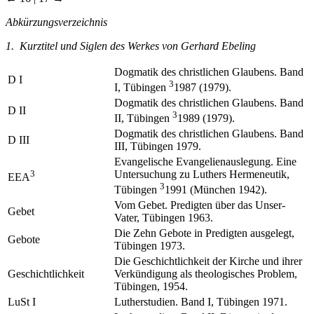
Abkürzungsverzeichnis
1. Kurztitel und Siglen des Werkes von Gerhard Ebeling
Dogmatik des christlichen Glaubens. Band
D I
3
I, Tübingen
1987 (1979).
Dogmatik des christlichen Glaubens. Band
D II
3
II, Tübingen
1989 (1979).
Dogmatik des christlichen Glaubens. Band
D III
III, Tübingen 1979.
Evangelische Evangelienauslegung. Eine
3
Untersuchung zu Luthers Hermeneutik,
EEA
3
Tübingen
1991 (München 1942).
Vom Gebet. Predigten über das Unser-
Gebet
Vater, Tübingen 1963.
Die Zehn Gebote in Predigten ausgelegt,
Gebote
Tübingen 1973.
Die Geschichtlichkeit der Kirche und ihrer
Geschichtlichkeit
Verkündigung als theologisches Problem,
Tübingen, 1954.
LuSt I
Lutherstudien. Band I, Tübingen 1971.