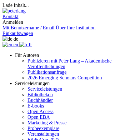
Lade Inhalt...
Kontakt
Anmelden
Mit Benutzername / Email
Über Ihre Institution
Einkaufswagen
de
en
fr
Für Autoren
Publizieren mit Peter Lang – Akademische
Veröffentlichungen
Publikationsanfrage
2026 Emerging Scholars Competition
Serviceleistungen
Serviceleistungen
Bibliotheken
Buchhändler
E-books
Open Access
Open EBA
Marketing & Presse
Probeexemplare
Veranstaltungen
BiblioCon 2025