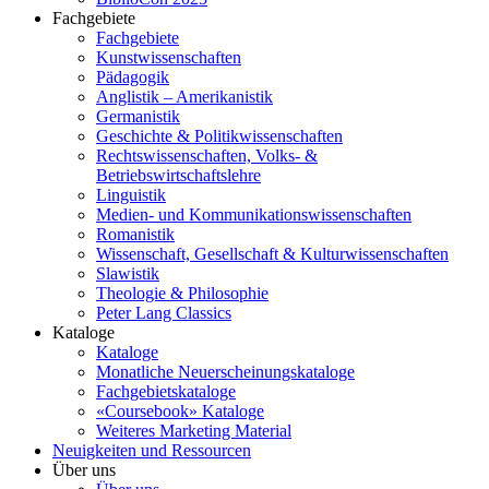
Fachgebiete
Fachgebiete
Kunstwissenschaften
Pädagogik
Anglistik – Amerikanistik
Germanistik
Geschichte & Politikwissenschaften
Rechtswissenschaften, Volks- &
Betriebswirtschaftslehre
Linguistik
Medien- und Kommunikationswissenschaften
Romanistik
Wissenschaft, Gesellschaft & Kulturwissenschaften
Slawistik
Theologie & Philosophie
Peter Lang Classics
Kataloge
Kataloge
Monatliche Neuerscheinungskataloge
Fachgebietskataloge
«Coursebook» Kataloge
Weiteres Marketing Material
Neuigkeiten und Ressourcen
Über uns