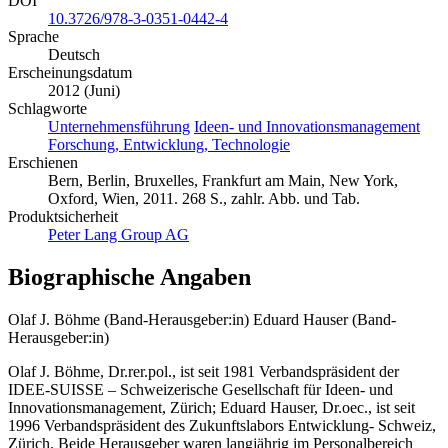
DOI
10.3726/978-3-0351-0442-4
Sprache
Deutsch
Erscheinungsdatum
2012 (Juni)
Schlagworte
Unternehmensführung
Ideen- und Innovationsmanagement
Forschung, Entwicklung, Technologie
Erschienen
Bern, Berlin, Bruxelles, Frankfurt am Main, New York,
Oxford, Wien, 2011. 268 S., zahlr. Abb. und Tab.
Produktsicherheit
Peter Lang Group AG
Biographische Angaben
Olaf J. Böhme (Band-Herausgeber:in)
Eduard Hauser (Band-
Herausgeber:in)
Olaf J. Böhme, Dr.rer.pol., ist seit 1981 Verbandspräsident der
IDEE-SUISSE – Schweizerische Gesellschaft für Ideen- und
Innovationsmanagement, Zürich; Eduard Hauser, Dr.oec., ist seit
1996 Verbandspräsident des Zukunftslabors Entwicklung- Schweiz,
Zürich. Beide Herausgeber waren langjährig im Personalbereich