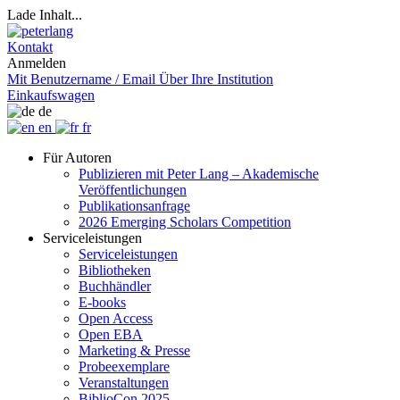
Lade Inhalt...
Kontakt
Anmelden
Mit Benutzername / Email
Über Ihre Institution
Einkaufswagen
de
en
fr
Für Autoren
Publizieren mit Peter Lang – Akademische
Veröffentlichungen
Publikationsanfrage
2026 Emerging Scholars Competition
Serviceleistungen
Serviceleistungen
Bibliotheken
Buchhändler
E-books
Open Access
Open EBA
Marketing & Presse
Probeexemplare
Veranstaltungen
BiblioCon 2025