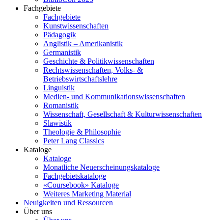
Fachgebiete
Fachgebiete
Kunstwissenschaften
Pädagogik
Anglistik – Amerikanistik
Germanistik
Geschichte & Politikwissenschaften
Rechtswissenschaften, Volks- &
Betriebswirtschaftslehre
Linguistik
Medien- und Kommunikationswissenschaften
Romanistik
Wissenschaft, Gesellschaft & Kulturwissenschaften
Slawistik
Theologie & Philosophie
Peter Lang Classics
Kataloge
Kataloge
Monatliche Neuerscheinungskataloge
Fachgebietskataloge
«Coursebook» Kataloge
Weiteres Marketing Material
Neuigkeiten und Ressourcen
Über uns