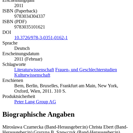
Erscheinungsjahr
2011
ISBN (Paperback)
9783034304337
ISBN (PDF)
9783035101621
DOI
10.3726/978-3-0351-0162-1
Sprache
Deutsch
Erscheinungsdatum
2011 (Februar)
Schlagworte
Literaturwissenschaft
Frauen- und Geschlechterstudien
Kulturwissenschaft
Erschienen
Bern, Berlin, Bruxelles, Frankfurt am Main, New York,
Oxford, Wien, 2011. 310 S.
Produktsicherheit
Peter Lang Group AG
Biographische Angaben
Miroslawa Czarnecka (Band-Herausgeber:in)
Christa Ebert (Band-
Herausgeber:in)
Grazyna B. Szewczyk (Band-Herausgeber:in)