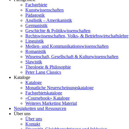
Fachgebiete
Kunstwissenschaften
Pädagogik
Anglistik – Amerikanistik
Germanistik
Geschichte & Politikwissenschaften
Rechtswissenschaften, Volks- & Betriebswirtschaftslehre
Linguistik
Medien- und Kommunikationswissenschaften
Romanistik
Wissenschaft, Gesellschaft & Kulturwissenschaften
Slawistik
Theologie & Philosophie
Peter Lang Classics
Kataloge
Kataloge
Monatliche Neuerscheinungskataloge
Fachgebietskataloge
«Coursebook» Kataloge
Weiteres Marketing Material
Neuigkeiten und Ressourcen
Über uns
Über uns
Kontakt