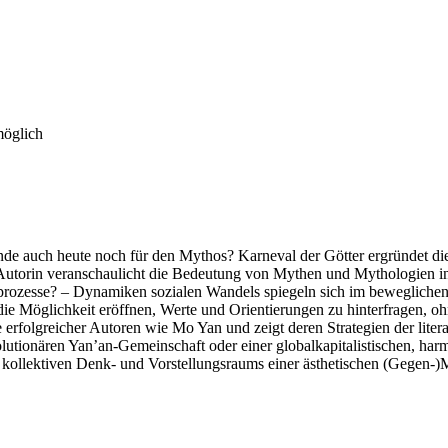
möglich
fende auch heute noch für den Mythos? Karneval der Götter ergründet 
e Autorin veranschaulicht die Bedeutung von Mythen und Mythologien i
gsprozesse? – Dynamiken sozialen Wandels spiegeln sich im bewegliche
die Möglichkeit eröffnen, Werte und Orientierungen zu hinterfragen, o
erfolgreicher Autoren wie Mo Yan und zeigt deren Strategien der lite
volutionären Yan’an-Gemeinschaft oder einer globalkapitalistischen, 
kollektiven Denk- und Vorstellungsraums einer ästhetischen (Gegen-)M