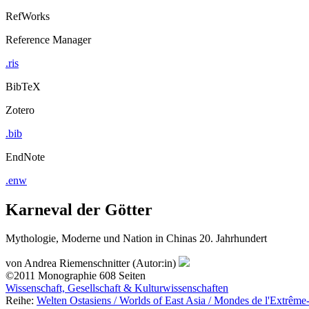
RefWorks
Reference Manager
.ris
BibTeX
Zotero
.bib
EndNote
.enw
Karneval der Götter
Mythologie, Moderne und Nation in Chinas 20. Jahrhundert
von
Andrea Riemenschnitter (Autor:in)
©2011
Monographie
608 Seiten
Wissenschaft, Gesellschaft & Kulturwissenschaften
Reihe:
Welten Ostasiens / Worlds of East Asia / Mondes de l'Extrême