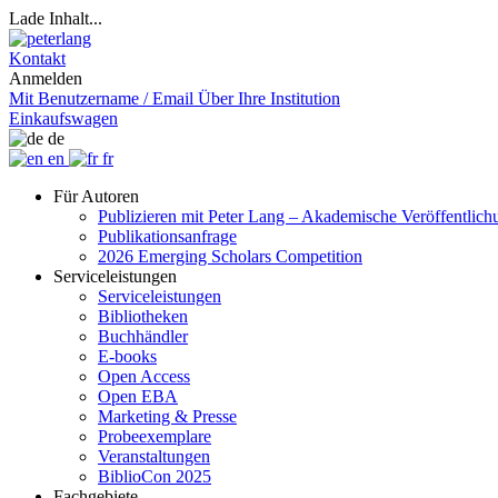
Lade Inhalt...
Kontakt
Anmelden
Mit Benutzername / Email
Über Ihre Institution
Einkaufswagen
de
en
fr
Für Autoren
Publizieren mit Peter Lang – Akademische Veröffentlic
Publikationsanfrage
2026 Emerging Scholars Competition
Serviceleistungen
Serviceleistungen
Bibliotheken
Buchhändler
E-books
Open Access
Open EBA
Marketing & Presse
Probeexemplare
Veranstaltungen
BiblioCon 2025
Fachgebiete