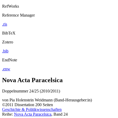
RefWorks
Reference Manager
.ris
BibTeX
Zotero
.bib
EndNote
.enw
Nova Acta Paracelsica
Doppelnummer 24/25 (2010/2011)
von
Pia Holenstein Weidmann (Band-Herausgeber:in)
©2011
Dissertation
200 Seiten
Geschichte & Politikwissenschaften
Reihe:
Nova Acta Paracelsica
, Band 24