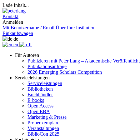
Lade Inhalt...
Kontakt
Anmelden
Mit Benutzername / Email
Über Ihre Institution
Einkaufswagen
de
en
fr
Für Autoren
Publizieren mit Peter Lang – Akademische Veröffentlic
Publikationsanfrage
2026 Emerging Scholars Competition
Serviceleistungen
Serviceleistungen
Bibliotheken
Buchhändler
E-books
Open Access
Open EBA
Marketing & Presse
Probeexemplare
Veranstaltungen
BiblioCon 2025
Fachgebiete