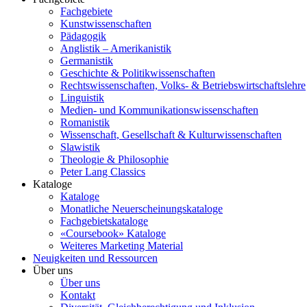
Fachgebiete
Kunstwissenschaften
Pädagogik
Anglistik – Amerikanistik
Germanistik
Geschichte & Politikwissenschaften
Rechtswissenschaften, Volks- & Betriebswirtschaftslehre
Linguistik
Medien- und Kommunikationswissenschaften
Romanistik
Wissenschaft, Gesellschaft & Kulturwissenschaften
Slawistik
Theologie & Philosophie
Peter Lang Classics
Kataloge
Kataloge
Monatliche Neuerscheinungskataloge
Fachgebietskataloge
«Coursebook» Kataloge
Weiteres Marketing Material
Neuigkeiten und Ressourcen
Über uns
Über uns
Kontakt